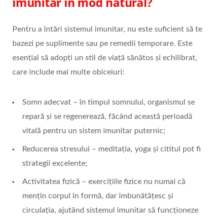
imunitar în mod natural?
Pentru a întări sistemul imunitar, nu este suficient să te
bazezi pe suplimente sau pe remedii temporare. Este
esențial să adopți un stil de viață sănătos și echilibrat,
care include mai multe obiceiuri:
Somn adecvat – în timpul somnului, organismul se
repară și se regenerează, făcând această perioadă
vitală pentru un sistem imunitar puternic;
Reducerea stresului – meditația, yoga și cititul pot fi
strategii excelente;
Activitatea fizică – exercițiile fizice nu numai că
mențin corpul în formă, dar îmbunătățesc și
circulația, ajutând sistemul imunitar să funcționeze