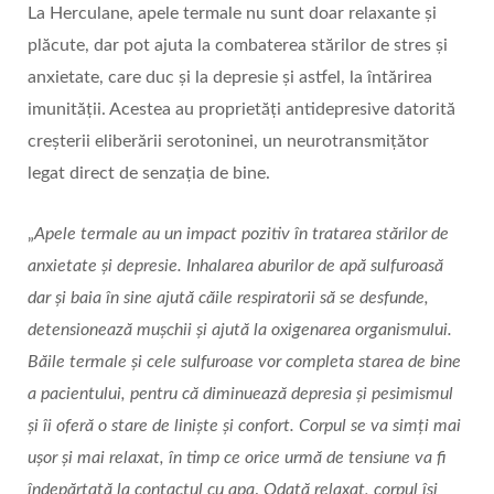
La Herculane, apele termale nu sunt doar relaxante și
plăcute, dar pot ajuta la combaterea stărilor de stres și
anxietate, care duc și la depresie și astfel, la întărirea
imunității. Acestea au proprietăți antidepresive datorită
creșterii eliberării serotoninei, un neurotransmițător
legat direct de senzația de bine.
„
Apele termale au un impact pozitiv în tratarea stărilor de
anxietate și depresie. Inhalarea aburilor de apă sulfuroasă
dar și baia în sine ajută căile respiratorii să se desfunde,
detensionează mușchii și ajută la oxigenarea organismului.
Băile termale și cele sulfuroase vor completa starea de bine
a pacientului, pentru că diminuează depresia și pesimismul
și îi oferă o stare de liniște și confort. Corpul se va simți mai
ușor și mai relaxat, în timp ce orice urmă de tensiune va fi
îndepărtată la contactul cu apa
.
Odată relaxat, corpul își