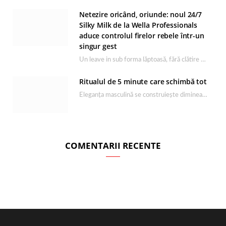
Netezire oricând, oriunde: noul 24/7
Silky Milk de la Wella Professionals
aduce controlul firelor rebele într-un
singur gest
Un leave in sub forma lăptoasă, fără clătire care completează rutina Ultimate Smooth și transformă…
Ritualul de 5 minute care schimbă tot
Eleganța masculină se construiește dimineața, în câteva minute și cu produsele potrivite. O rutină de…
COMENTARII RECENTE