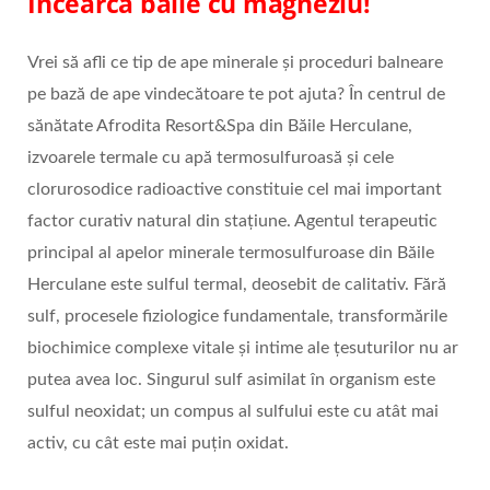
Încearcă băile cu magneziu!
Vrei să afli ce tip de ape minerale și proceduri balneare
pe bază de ape vindecătoare te pot ajuta? În centrul de
sănătate Afrodita Resort&Spa din Băile Herculane,
izvoarele termale cu apă termosulfuroasă și cele
clorurosodice radioactive constituie cel mai important
factor curativ natural din stațiune. Agentul terapeutic
principal al apelor minerale termosulfuroase din Băile
Herculane este sulful termal, deosebit de calitativ. Fără
sulf, procesele fiziologice fundamentale, transformările
biochimice complexe vitale și intime ale țesuturilor nu ar
putea avea loc. Singurul sulf asimilat în organism este
sulful neoxidat; un compus al sulfului este cu atât mai
activ, cu cât este mai puțin oxidat.