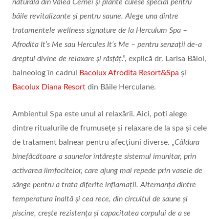
naturală din Valea Cernei și plante culese special pentru
băile revitalizante și pentru saune. Alege una dintre
tratamentele wellness signature de la Herculum Spa –
Afrodita It’s Me sau Hercules It’s Me – pentru senzații de-a
dreptul divine de relaxare și răsfăț
.”, explică dr. Larisa Băloi,
balneolog în cadrul
Bacolux Afrodita Resort&Spa
și
Bacolux Diana Resort
din Băile Herculane.
Ambientul Spa este unul al relaxării. Aici, poți alege
dintre ritualurile de frumusețe și relaxare de la spa și cele
de tratament balnear pentru afecțiuni diverse. „
Căldura
binefăcătoare a saunelor întărește sistemul imunitar, prin
activarea limfocitelor, care ajung mai repede prin vasele de
sânge pentru a trata diferite inflamații. Alternanța dintre
temperatura înaltă și cea rece, din circuitul de saune și
piscine, crește rezistența și capacitatea corpului de a se