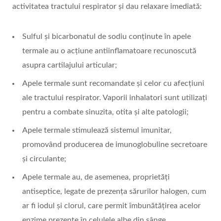
activitatea tractului respirator și dau relaxare imediată:
Sulful și bicarbonatul de sodiu conținute în apele
termale au o acțiune antiinflamatoare recunoscută
asupra cartilajului articular;
Apele termale sunt recomandate și celor cu afecțiuni
ale tractului respirator. Vaporii inhalatori sunt utilizați
pentru a combate sinuzita, otita și alte patologii;
Apele termale stimulează sistemul imunitar,
promovând producerea de imunoglobuline secretoare
și circulante;
Apele termale au, de asemenea, proprietăți
antiseptice, legate de prezența sărurilor halogen, cum
ar fi iodul și clorul, care permit îmbunătățirea acelor
enzime prezente în celulele albe din sânge