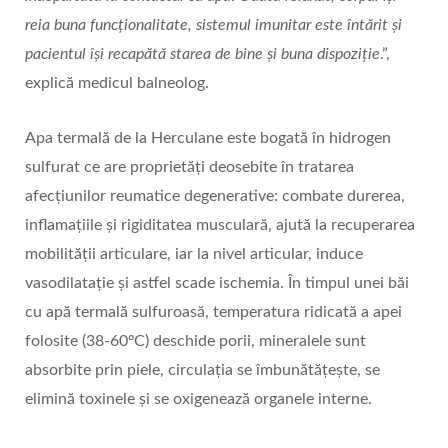
reia buna funcționalitate, sistemul imunitar este întărit și
pacientul își recapătă starea de bine și buna dispoziție
.”,
explică medicul balneolog.
Apa termală de la Herculane este bogată în hidrogen
sulfurat ce are proprietăți deosebite în tratarea
afecțiunilor reumatice degenerative: combate durerea,
inflamațiile și rigiditatea musculară, ajută la recuperarea
mobilității articulare, iar la nivel articular, induce
vasodilatație și astfel scade ischemia. În timpul unei băi
cu apă termală sulfuroasă, temperatura ridicată a apei
folosite (38-60ºC) deschide porii, mineralele sunt
absorbite prin piele, circulația se îmbunătățește, se
elimină toxinele și se oxigenează organele interne.