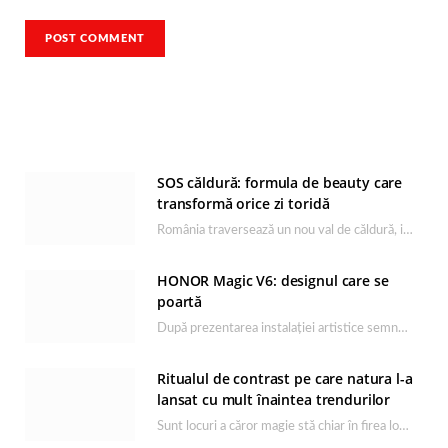
SOS căldură: formula de beauty care
transformă orice zi toridă
România traversează un nou val de căldură, iar rutina de îngrijire capătă un rol esențial…
HONOR Magic V6: designul care se
poartă
După prezentarea instalației artistice semnată de Catrinel Săbăciag în cadrul evenimentului de lansare HONOR Magic…
Ritualul de contrast pe care natura l-a
lansat cu mult înaintea trendurilor
Sunt locuri a căror magie stă chiar în firea lor naturală, iar Lacul Ursu din…