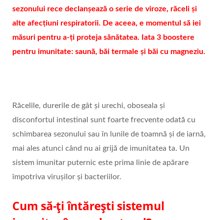
sezonului rece declanșează o serie de viroze, răceli și
alte afecțiuni respiratorii. De aceea, e momentul să iei
măsuri pentru a-ți proteja sănătatea. Iata 3 boostere
pentru imunitate: saună, băi termale și băi cu magneziu.
Răcelile, durerile de gât și urechi, oboseala și
disconfortul intestinal sunt foarte frecvente odată cu
schimbarea sezonului sau în lunile de toamnă și de iarnă,
mai ales atunci când nu ai grijă de imunitatea ta. Un
sistem imunitar puternic este prima linie de apărare
împotriva virușilor și bacteriilor.
Cum să-ți întărești sistemul