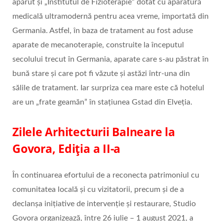
apărut şi „Institutul de Fizioterapie” dotat cu aparatură
medicală ultramodernă pentru acea vreme, importată din
Germania. Astfel, în baza de tratament au fost aduse
aparate de mecanoterapie, construite la începutul
secolului trecut în Germania, aparate care s-au păstrat în
bună stare şi care pot fi văzute şi astăzi într-una din
sălile de tratament. Iar surpriza cea mare este că hotelul
are un „frate geamăn” în staţiunea Gstad din Elveţia.
Zilele Arhitecturii Balneare la
Govora, Ediția a II-a
În continuarea efortului de a reconecta patrimoniul cu
comunitatea locală și cu vizitatorii, precum și de a
declanșa inițiative de intervenție și restaurare, Studio
Govora organizează, între 26 iulie – 1 august 2021, a