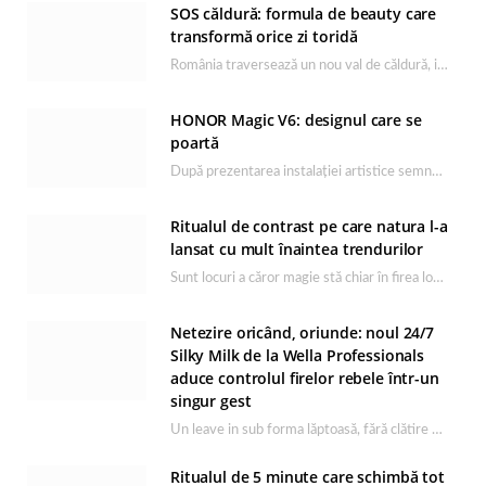
SOS căldură: formula de beauty care
transformă orice zi toridă
România traversează un nou val de căldură, iar rutina de îngrijire capătă un rol esențial…
HONOR Magic V6: designul care se
poartă
După prezentarea instalației artistice semnată de Catrinel Săbăciag în cadrul evenimentului de lansare HONOR Magic…
Ritualul de contrast pe care natura l-a
lansat cu mult înaintea trendurilor
Sunt locuri a căror magie stă chiar în firea lor naturală, iar Lacul Ursu din…
Netezire oricând, oriunde: noul 24/7
Silky Milk de la Wella Professionals
aduce controlul firelor rebele într-un
singur gest
Un leave in sub forma lăptoasă, fără clătire care completează rutina Ultimate Smooth și transformă…
Ritualul de 5 minute care schimbă tot