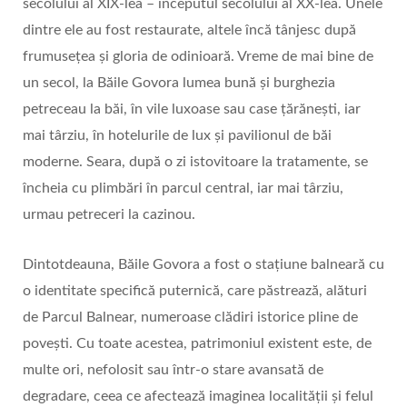
secolului al XIX-lea – începutul secolului al XX-lea. Unele
dintre ele au fost restaurate, altele încă tânjesc după
frumuseţea şi gloria de odinioară. Vreme de mai bine de
un secol, la Băile Govora lumea bună şi burghezia
petreceau la băi, în vile luxoase sau case ţărăneşti, iar
mai târziu, în hotelurile de lux şi pavilionul de băi
moderne. Seara, după o zi istovitoare la tratamente, se
încheia cu plimbări în parcul central, iar mai târziu,
urmau petreceri la cazinou.
Dintotdeauna, Băile Govora a fost o stațiune balneară cu
o identitate specifică puternică, care păstrează, alături
de Parcul Balnear, numeroase clădiri istorice pline de
povești. Cu toate acestea, patrimoniul existent este, de
multe ori, nefolosit sau într-o stare avansată de
degradare, ceea ce afectează imaginea localității și felul