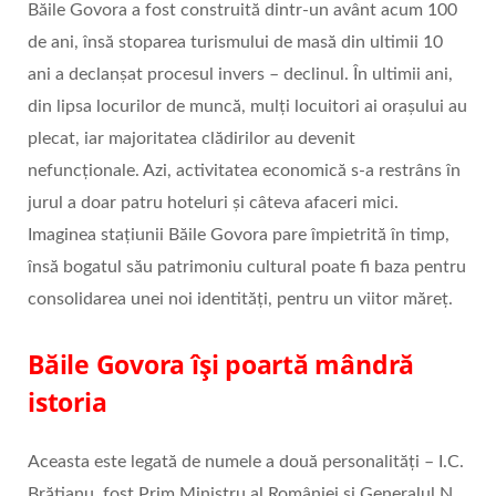
Băile Govora a fost construită dintr-un avânt acum 100
de ani, însă stoparea turismului de masă din ultimii 10
ani a declanșat procesul invers – declinul. În ultimii ani,
din lipsa locurilor de muncă, mulți locuitori ai orașului au
plecat, iar majoritatea clădirilor au devenit
nefuncționale. Azi, activitatea economică s-a restrâns în
jurul a doar patru hoteluri și câteva afaceri mici.
Imaginea stațiunii Băile Govora pare împietrită în timp,
însă bogatul său patrimoniu cultural poate fi baza pentru
consolidarea unei noi identități, pentru un viitor măreț.
Băile Govora își poartă mândră
istoria
Aceasta este legată de numele a două personalități – I.C.
Brătianu, fost Prim Ministru al României și Generalul N.