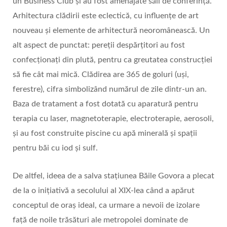
un Business Club și au fost amenajate săli de conferință.
Arhitectura clădirii este eclectică, cu influențe de art
nouveau și elemente de arhitectură neoromânească. Un
alt aspect de punctat: pereții despărțitori au fost
confecționați din plută, pentru ca greutatea construcției
să fie cât mai mică. Clădirea are 365 de goluri (uși,
ferestre), cifra simbolizând numărul de zile dintr-un an.
Baza de tratament a fost dotată cu aparatură pentru
terapia cu laser, magnetoterapie, electroterapie, aerosoli,
și au fost construite piscine cu apă minerală și spații
pentru băi cu iod și sulf.
De altfel, ideea de a salva staţiunea Băile Govora a plecat
de la o iniţiativă a secolului al XIX-lea când a apărut
conceptul de oraş ideal, ca urmare a nevoii de izolare
faţă de noile trăsături ale metropolei dominate de