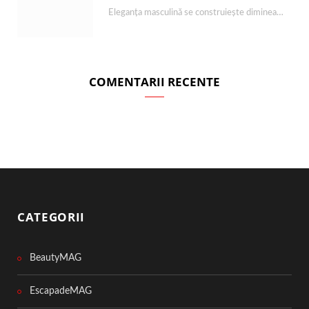
Eleganța masculină se construiește dimineața, în câteva minute și cu produsele potrivite. O rutină de…
COMENTARII RECENTE
CATEGORII
BeautyMAG
EscapadeMAG