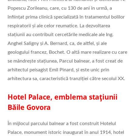
Popescu Zorileanu, care, cu 130 de ani în urmă, a
înființat prima clinică specializată în tratamentul bolilor
respiratorii și ale celor reumatice. La dezvoltarea
stațiunii au contribuit cercetările medicale ale Ing.
Anghel Saligny și A. Bernard, ca, de altfel, și ale
geologului francez, Bochet. O altă mare realizare cu care
se mândrește stațiunea, Parcul balnear, a fost creat de
arhitectul peisagist Emil Pinard, și este unic prin
arhitectura sa, caracteristică tranziției către secolul XX.
Hotel Palace, emblema stațiunii
Băile Govora
În mijlocul parcului balnear a fost construit Hotelul
Palace, monument istoric inaugurat în anul 1914, hotel