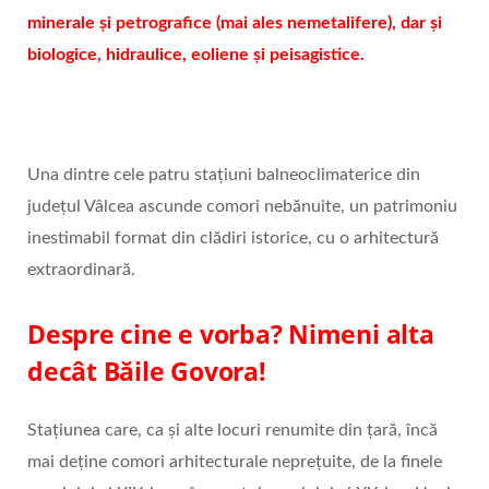
minerale şi petrografice (mai ales nemetalifere), dar şi
biologice, hidraulice, eoliene şi peisagistice.
Una dintre cele patru staţiuni balneoclimaterice din
judeţul Vâlcea ascunde comori nebănuite, un patrimoniu
inestimabil format din clădiri istorice, cu o arhitectură
extraordinară.
Despre cine e vorba? Nimeni alta
decât Băile Govora!
Staţiunea care, ca şi alte locuri renumite din ţară, încă
mai deţine comori arhitecturale nepreţuite, de la finele