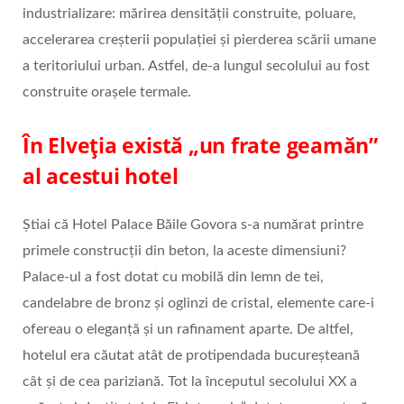
industrializare: mărirea densităţii construite, poluare,
accelerarea creşterii populaţiei şi pierderea scării umane
a teritoriului urban. Astfel, de-a lungul secolului au fost
construite orașele termale.
În Elveția există „un frate geamăn”
al acestui hotel
Știai că Hotel Palace Băile Govora s-a numărat printre
primele construcţii din beton, la aceste dimensiuni?
Palace-ul a fost dotat cu mobilă din lemn de tei,
candelabre de bronz şi oglinzi de cristal, elemente care-i
ofereau o eleganță și un rafinament aparte. De altfel,
hotelul era căutat atât de protipendada bucureşteană
cât şi de cea pariziană. Tot la începutul secolului XX a