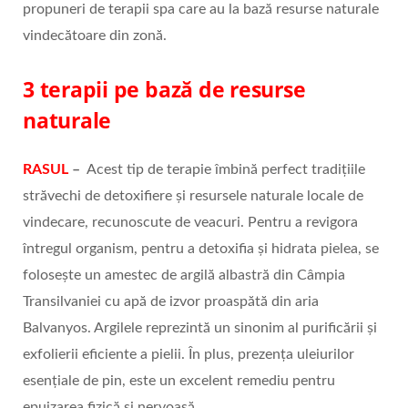
propuneri de terapii spa care au la bază resurse naturale
vindecătoare din zonă.
3 terapii pe bază de resurse
naturale
RASUL
–
Acest tip de terapie îmbină perfect tradițiile
străvechi de detoxifiere și resursele naturale locale de
vindecare, recunoscute de veacuri. Pentru a revigora
întregul organism, pentru a detoxifia și hidrata pielea, se
folosește un amestec de argilă albastră din Câmpia
Transilvaniei cu apă de izvor proaspătă din aria
Balvanyos. Argilele reprezintă un sinonim al purificării și
exfolierii eficiente a pielii. În plus, prezența uleiurilor
esențiale de pin, este un excelent remediu pentru
epuizarea fizică și nervoasă.