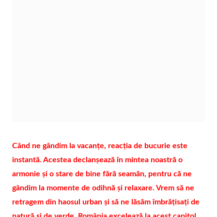
Când ne gândim la vacanțe, reacția de bucurie este
instantă. Acestea declanșează în mintea noastră o
armonie și o stare de bine fără seamăn, pentru că ne
gândim la momente de odihnă și relaxare. Vrem să ne
retragem din haosul urban și să ne lăsăm îmbrățisați de
natură și de verde. România excelează la acest capitol,