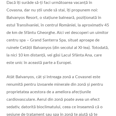
Dacă îți surâde să-ți faci următoarea vacanță în
Covasna, dar nu știi unde să stai, îți propunem noi:
Balvanyos Resort, o stațiune balneară, poziționată în
estul Transilvaniei, în centrul României, la aproximativ 45
de km de Sfântu Gheorghe. Aici vei descoperi un uimitor
centru spa – Grand Santerra Spa, situat aproape de
ruinele Cetății Balvanyos (din secolul al XI-lea). Totodată,
la nici 10 km distanță, vei găsi Lacul Sfânta Ana, care
este unic în această parte a Europei.
Atât Balvanyos, cât și întreaga zonă a Covasnei este
renumită pentru izvoarele minerale din zonă și pentru
proprietatea acestora de a ameliora afecțiunile
cardiovasculare. Aerul din zonă poate avea un efect
sedativ, datorită bioclimatului, ceea ce înseamnă că o
sesiune de tratament sau spa în zonă te ajută să te