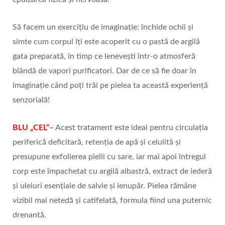
Să facem un exercițiu de imaginație: închide ochii și
simte cum corpul îți este acoperit cu o pastă de argilă
gata preparată, în timp ce lenevești într-o atmosferă
blândă de vapori purificatori. Dar de ce să fie doar în
imaginație când poți trăi pe pielea ta această experiență
senzorială!
BLU „CEL”
–
Acest tratament este ideal pentru circulația
periferică deficitară, retenția de apă și celulită și
presupune exfolierea pielii cu sare, iar mai apoi întregul
corp este împachetat cu argilă albastră, extract de iederă
și uleiuri esențiale de salvie și ienupăr. Pielea rămâne
vizibil mai netedă și catifelată, formula fiind una puternic
drenantă.