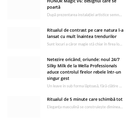
HONOR Magic V6: designul care se
poartă
După prezentarea instalației artistice semnată de Catrinel Săbăciag în cadrul evenimentului de lansare HONOR Magic…
Ritualul de contrast pe care natura l-a
lansat cu mult înaintea trendurilor
Sunt locuri a căror magie stă chiar în firea lor naturală, iar Lacul Ursu din…
Netezire oricând, oriunde: noul 24/7
Silky Milk de la Wella Professionals
aduce controlul firelor rebele într-un
singur gest
Un leave in sub forma lăptoasă, fără clătire care completează rutina Ultimate Smooth și transformă…
Ritualul de 5 minute care schimbă tot
Eleganța masculină se construiește dimineața, în câteva minute și cu produsele potrivite. O rutină de…