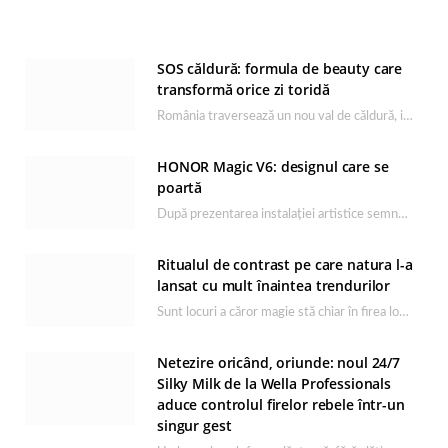
SOS căldură: formula de beauty care
transformă orice zi toridă
România traversează un nou val de căldură, iar rutina de îngrijire capătă un rol esențial…
HONOR Magic V6: designul care se
poartă
După prezentarea instalației artistice semnată de Catrinel Săbăciag în cadrul evenimentului de lansare HONOR Magic…
Ritualul de contrast pe care natura l-a
lansat cu mult înaintea trendurilor
Sunt locuri a căror magie stă chiar în firea lor naturală, iar Lacul Ursu din…
Netezire oricând, oriunde: noul 24/7
Silky Milk de la Wella Professionals
aduce controlul firelor rebele într-un
singur gest