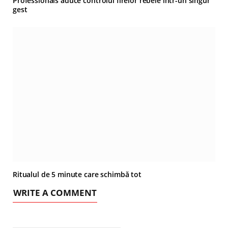
Professionals aduce controlul firelor rebele într-un singur
gest
Ritualul de 5 minute care schimbă tot
WRITE A COMMENT