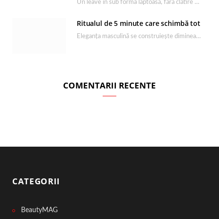
Un leave in sub forma lăptoasă, fără clătire care completează rutina Ultimate Smooth și transformă…
Ritualul de 5 minute care schimbă tot
Eleganța masculină se construiește dimineața, în câteva minute și cu produsele potrivite. O rutină de…
COMENTARII RECENTE
CATEGORII
BeautyMAG