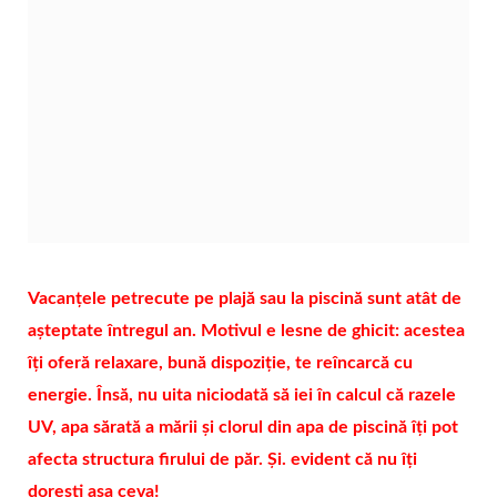
Vacanțele petrecute pe plajă sau la piscină sunt atât de
așteptate întregul an. Motivul e lesne de ghicit: acestea
îți oferă relaxare, bună dispoziție, te reîncarcă cu
energie. Însă, nu uita niciodată să iei în calcul că razele
UV, apa sărată a mării și clorul din apa de piscină îți pot
afecta structura firului de păr. Și. evident că nu îți
dorești așa ceva!