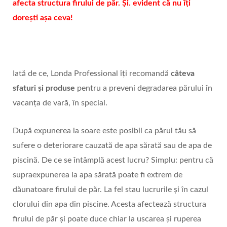
afecta structura firului de păr. Și. evident că nu îți
dorești așa ceva!
Iată de ce, Londa Professional îți recomandă
câteva
sfaturi și produse
pentru a preveni degradarea părului în
vacanța de vară, în special.
După expunerea la soare este posibil ca părul tău să
sufere o deteriorare cauzată de apa sărată sau de apa de
piscină. De ce se întâmplă acest lucru? Simplu: pentru că
supraexpunerea la apa sărată poate fi extrem de
dăunatoare firului de păr. La fel stau lucrurile și în cazul
clorului din apa din piscine. Acesta afectează structura
firului de păr și poate duce chiar la uscarea și ruperea