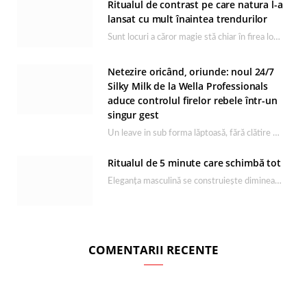
Ritualul de contrast pe care natura l-a
lansat cu mult înaintea trendurilor
Sunt locuri a căror magie stă chiar în firea lor naturală, iar Lacul Ursu din…
Netezire oricând, oriunde: noul 24/7
Silky Milk de la Wella Professionals
aduce controlul firelor rebele într-un
singur gest
Un leave in sub forma lăptoasă, fără clătire care completează rutina Ultimate Smooth și transformă…
Ritualul de 5 minute care schimbă tot
Eleganța masculină se construiește dimineața, în câteva minute și cu produsele potrivite. O rutină de…
COMENTARII RECENTE