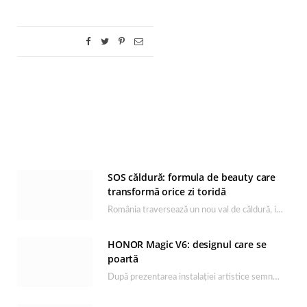
SOS căldură: formula de beauty care
transformă orice zi toridă
România traversează un nou val de căldură, iar rutina de îngrijire capătă un rol esențial…
HONOR Magic V6: designul care se
poartă
După prezentarea instalației artistice semnată de Catrinel Săbăciag în cadrul evenimentului de lansare HONOR Magic…