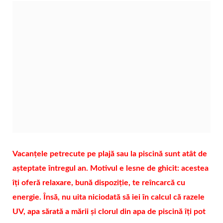
Vacanțele petrecute pe plajă sau la piscină sunt atât de
așteptate întregul an. Motivul e lesne de ghicit: acestea
îți oferă relaxare, bună dispoziție, te reîncarcă cu
energie. Însă, nu uita niciodată să iei în calcul că razele
UV, apa sărată a mării și clorul din apa de piscină îți pot