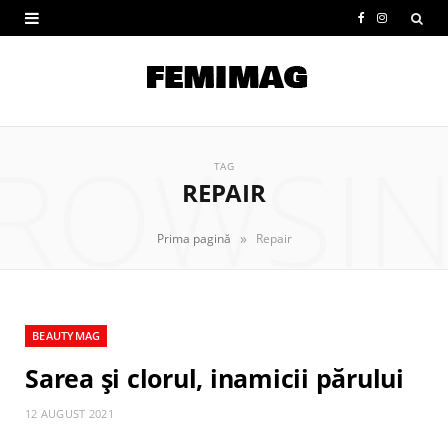
F
I
a
n
c
s
e
t
ROWSI
b
a
TAG
REPAIR
o
g
o
r
»
Prima pagină
Repair
k
a
m
BEAUTYMAG
Sarea și clorul, inamicii părului
12 AUGUST 2021