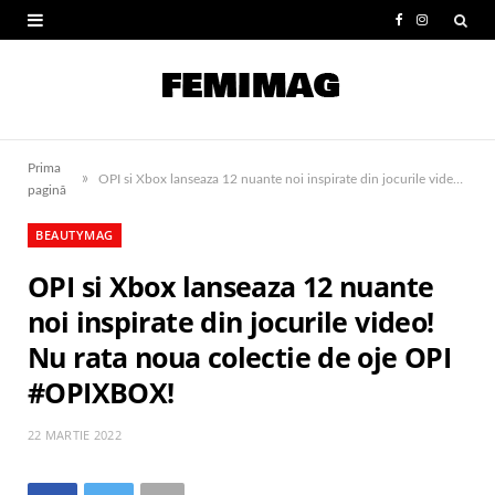
F
I
a
n
c
s
e
t
Prima
»
b
a
OPI si Xbox lanseaza 12 nuante noi inspirate din jocurile video! Nu rata noua colectie de oje OPI #OPIXBOX!
pagină
o
g
BEAUTYMAG
o
r
OPI si Xbox lanseaza 12 nuante
k
a
noi inspirate din jocurile video!
m
Nu rata noua colectie de oje OPI
#OPIXBOX!
22 MARTIE 2022