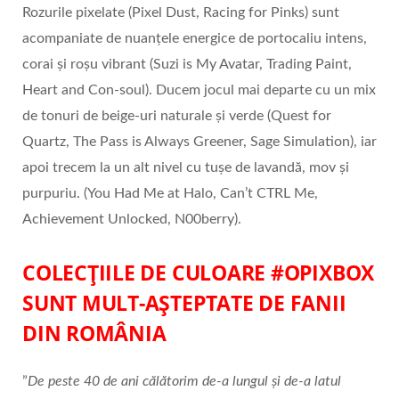
Rozurile pixelate (Pixel Dust, Racing for Pinks) sunt
acompaniate de nuanțele energice de portocaliu intens,
corai și roșu vibrant (Suzi is My Avatar, Trading Paint,
Heart and Con-soul). Ducem jocul mai departe cu un mix
de tonuri de beige-uri naturale și verde (Quest for
Quartz, The Pass is Always Greener, Sage Simulation), iar
apoi trecem la un alt nivel cu tușe de lavandă, mov și
purpuriu. (You Had Me at Halo, Can’t CTRL Me,
Achievement Unlocked, N00berry).
COLECȚIILE DE CULOARE #OPIXBOX
SUNT MULT-AȘTEPTATE DE FANII
DIN ROMÂNIA
”
De peste 40 de ani călătorim de-a lungul și de-a latul