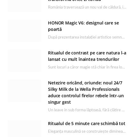
România traversează un nou val de căldură, iar rutina de îngrijire capătă un rol esențial…
HONOR Magic V6: designul care se
poartă
După prezentarea instalației artistice semnată de Catrinel Săbăciag în cadrul evenimentului de lansare HONOR Magic…
Ritualul de contrast pe care natura l-a
lansat cu mult înaintea trendurilor
Sunt locuri a căror magie stă chiar în firea lor naturală, iar Lacul Ursu din…
Netezire oricând, oriunde: noul 24/7
Silky Milk de la Wella Professionals
aduce controlul firelor rebele într-un
singur gest
Un leave in sub forma lăptoasă, fără clătire care completează rutina Ultimate Smooth și transformă…
Ritualul de 5 minute care schimbă tot
Eleganța masculină se construiește dimineața, în câteva minute și cu produsele potrivite. O rutină de…