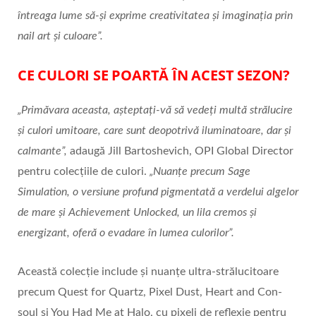
întreaga lume să-și exprime creativitatea și imaginația prin
nail art și culoare”.
CE CULORI SE POARTĂ ÎN ACEST SEZON?
„Primăvara aceasta, așteptați-vă să vedeți multă strălucire
și culori umitoare, care sunt deopotrivă iluminatoare, dar și
calmante”,
adaugă Jill Bartoshevich, OPI Global Director
pentru colecțiile de culori.
„Nuanțe precum Sage
Simulation, o versiune profund pigmentată a verdelui algelor
de mare și Achievement Unlocked, un lila cremos și
energizant, oferă o evadare în lumea culorilor”.
Această colecție include și nuanțe ultra-strălucitoare
precum Quest for Quartz, Pixel Dust, Heart and Con-
soul și You Had Me at Halo, cu pixeli de reflexie pentru