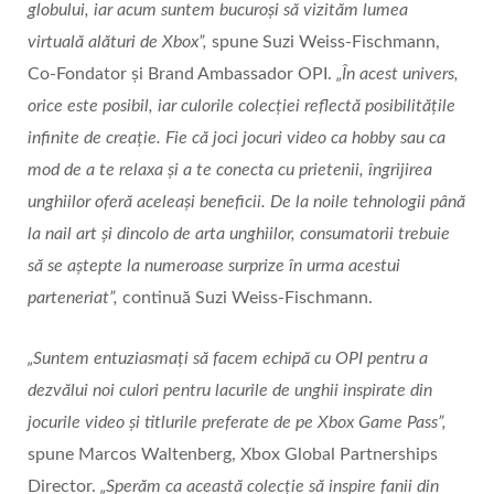
globului, iar acum suntem bucuroși să vizităm lumea
virtuală alături de Xbox”,
spune Suzi Weiss-Fischmann,
Co-Fondator și Brand Ambassador OPI.
„În acest univers,
orice este posibil, iar culorile colecției reflectă posibilitățile
infinite de creație. Fie că joci jocuri video ca hobby sau ca
mod de a te relaxa și a te conecta cu prietenii, îngrijirea
unghiilor oferă aceleași beneficii. De la noile tehnologii până
la nail art și dincolo de arta unghiilor, consumatorii trebuie
să se aștepte la numeroase surprize în urma acestui
parteneriat”,
continuă Suzi Weiss-Fischmann.
„Suntem entuziasmați să facem echipă cu OPI pentru a
dezvălui noi culori pentru lacurile de unghii inspirate din
jocurile video și titlurile preferate de pe Xbox Game Pass”,
spune Marcos Waltenberg, Xbox Global Partnerships
Director.
„Sperăm ca această colecție să inspire fanii din