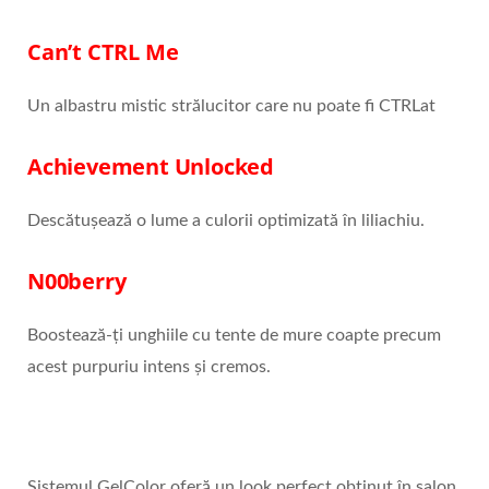
Can’t CTRL Me
Un albastru mistic strălucitor care nu poate fi CTRLat
Achievement Unlocked
Descătușează o lume a culorii optimizată în liliachiu.
N00berry
Boostează-ți unghiile cu tente de mure coapte precum
acest purpuriu intens și cremos.
Sistemul GelColor oferă un look perfect obținut în salon