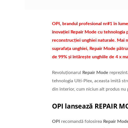
OPI, brandul profesional nr#1 în lume d
inovației Repair Mode cu tehnologia p
reconstrucției unghiei naturale. Mai 
suprafața unghiei, Repair Mode pătrun
de 99% și întărește unghiile de 4 x mai
Revoluționarul
Repair Mode
reprezint
tehnologia Ulti-Plex, aceasta imită st
din interior, cum niciun alt produs nu 
OPI lansează REPAIR M
OPI
recomandă folosirea
Repair Mod