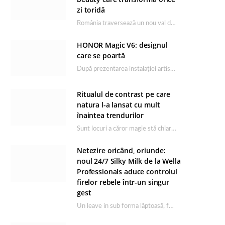
zi toridă
România traversează un nou val de căldură, iar rutina de îngrijire capătă un rol esențial…
HONOR Magic V6: designul
care se poartă
După prezentarea instalației artistice semnată de Catrinel Săbăciag în cadrul evenimentului de lansare HONOR Magic…
Ritualul de contrast pe care
natura l-a lansat cu mult
înaintea trendurilor
Sunt locuri a căror magie stă chiar în firea lor naturală, iar Lacul Ursu din…
Netezire oricând, oriunde:
noul 24/7 Silky Milk de la Wella
Professionals aduce controlul
firelor rebele într-un singur
gest
Un leave in sub forma lăptoasă, fără clătire care completează rutina Ultimate Smooth și transformă…