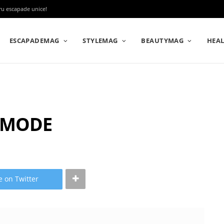
tru escapade unice!
ESCAPADEMAG
STYLEMAG
BEAUTYMAG
HEA
R MODE
e on Twitter