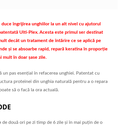
uce îngrijirea unghiilor la un alt nivel cu ajutorul
atentată Ulti-Plex. Acesta este primul ser destinat
mult decât un tratament de întărire ce se aplică pe
de și se absoarbe rapid, repară keratina în proporție
 mult în doar șase zile.
ă un pas esențial în refacerea unghiei. Patentat cu
ructura proteinei din unghia naturală pentru a o repara
poate să o facă la ora actuală.
ODE
e
de două ori pe zi timp de 6 zile și în mai puțin de o