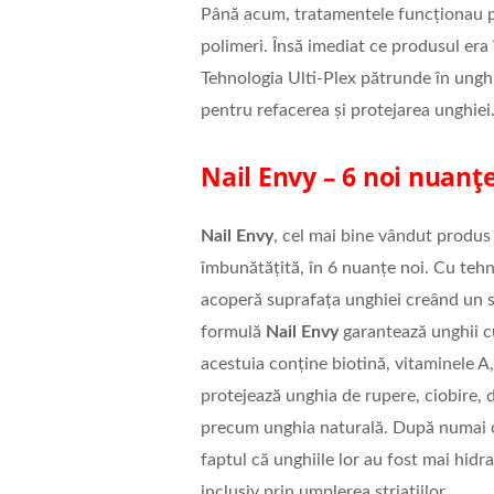
Până acum, tratamentele funcționau pr
polimeri. Însă imediat ce produsul era 
Tehnologia Ulti-Plex pătrunde în unghie
pentru refacerea și protejarea unghiei
Nail Envy – 6 noi nuanț
Nail Envy
, cel mai bine vândut produ
îmbunătățită, în 6 nuanțe noi. Cu tehn
acoperă suprafața unghiei creând un sc
formulă
Nail Envy
garantează unghii c
acestuia conține biotină, vitaminele A,
protejează unghia de rupere, ciobire, d
precum unghia naturală. După numai 
faptul că unghiile lor au fost mai hidr
inclusiv prin umplerea striațiilor.