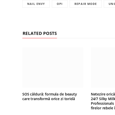
NAIL ENVY
OPI
REPAIR MODE
UNG
RELATED POSTS
SOS căldură: formula de beauty
Netezire oric
care transformă orice zi toridă
24/7 Silky Mil
Professionals
firelor rebele