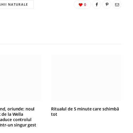
HII NATURALE
0
ând, oriunde: noul
Ritualul de 5 minute care schimbă
k de la Wella
tot
 aduce controlul
 într-un singur gest