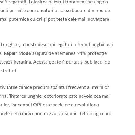
a fi reparată. Folosirea acestui tratament pe unghia
mână permite consumatorilor să se bucure din nou de
 mai puternice culori și pot testa cele mai inovatoare
d unghia și construiesc noi legături, oferind unghii mai
e.
Repair Mode
asigură de asemenea 94% protecție
ectează keratina. Acesta poate fi purtat și sub lacul de
straturi.
ivitățile zilnice precum spălatul frecvent al mâinilor
tină. Tratarea unghiei deteriorate este nevoia cea mai
rilor, iar scopul
OPI
este acela de a revoluționa
oarele deteriorări prin dezvoltarea unei tehnologii care