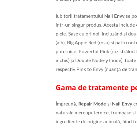
Iubitorii tratamentului
Nail Envy
se po
într-un singur produs. Acesta include 
piele. Șase culori noi, incluzând și d
(alb), Big Apple Red (roșu) și patru no
puternice: Powerful Pink (roz strălucit
închis) și Double Nude-y (nude), toate
respectiv Pink to Envy (nuanță de trand
Gama de tratamente pen
Împreună,
Repair Mode
și
Nail Envy
co
naturale mereuputernice, frumoase și 
ingrediente de origine animală, fiind t