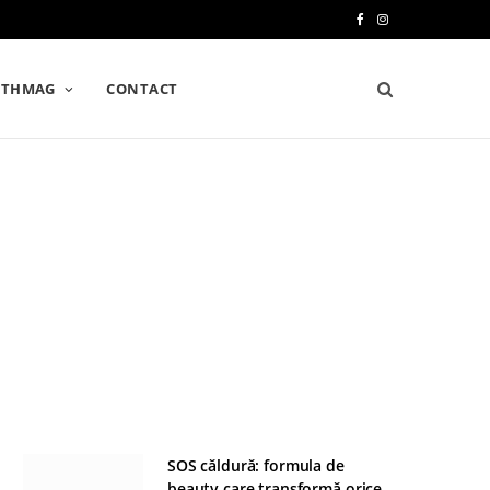
F
I
a
n
LTHMAG
CONTACT
c
s
e
t
b
a
o
g
o
r
k
a
m
SOS căldură: formula de
beauty care transformă orice