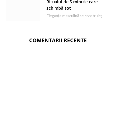
Ritualul de 5 minute care
schimbă tot
Eleganța masculină se construiește dimineața, în câteva minute și cu produsele potrivite. O rutină de…
COMENTARII RECENTE