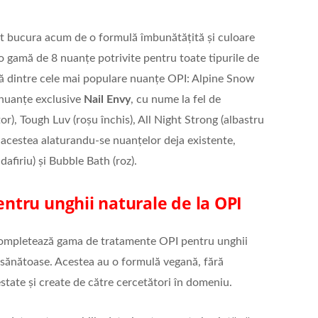
t bucura acum de o formulă îmbunătățită și culoare
o gamă de 8 nuanțe potrivite pentru toate tipurile de
ouă dintre cele mai populare nuanțe OPI: Alpine Snow
i nuanțe exclusive
Nail Envy
, cu nume la fel de
or), Tough Luv (roșu închis), All Night Strong (albastru
 acestea alaturandu-se nuanțelor deja existente,
afiriu) și Bubble Bath (roz).
tru unghii naturale de la OPI
mpletează gama de tratamente OPI pentru unghii
sănătoase. Acestea au o formulă vegană, fără
estate și create de către cercetători în domeniu.