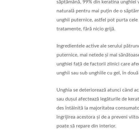
săptămână, 99% din keratina unghiei v
naturală pentru mai puțin de o săptă
unghii puternice, astfel pot purta cele
tratamente, fără nicio grijă.
Ingredientele active ale serului pătrun
puternice, mai netede și mai sănătoas
unghiei față de factorii zilnici care af
unghii sau sub unghiile cu gel, în două 
Unghia se deteriorează atunci când act
sau dușul afectează legăturile de kera
des întâlnită la majoritatea consumato
îngrijirea acestora și de a preveni viit
poate să repare din interior.