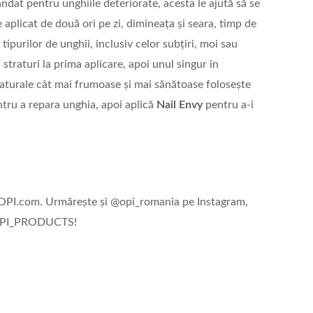
dat pentru unghiile deteriorate, acesta le ajută să se
aplicat de două ori pe zi, dimineața și seara, timp de
ipurilor de unghii, inclusiv celor subțiri, moi sau
 straturi la prima aplicare, apoi unul singur în
naturale cât mai frumoase și mai sănătoase folosește
tru a repara unghia, apoi aplică
Nail Envy
pentru a-i
ă OPI.com. Urmărește și @opi_romania pe Instagram,
 @OPI_PRODUCTS!