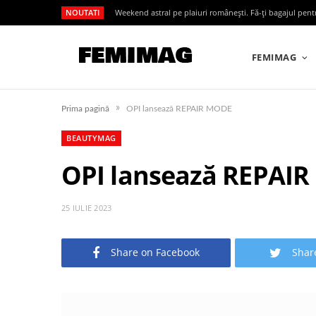
NOUTATI
Weekend astral pe plaiuri românești. Fă-ți bagajul pen
FEMIMAG
»
Prima pagină
OPI lansează REPAIR MODE
BEAUTYMAG
OPI lansează REPAI
25 IULIE 2023
Share on Facebook
Shar