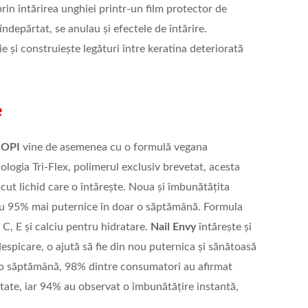
in întărirea unghiei printr-un film protector de
îndepărtat, se anulau și efectele de întărire.
 și construiește legături între keratina deteriorată
.
e
s
OPI
vine de asemenea cu o formulă vegana
ologia Tri-Flex, polimerul exclusiv brevetat, acesta
ut lichid care o întărește. Noua și îmbunătățita
u 95% mai puternice în doar o săptămână. Formula
 C, E și calciu pentru hidratare.
Nail Envy
întărește și
espicare, o ajută să fie din nou puternica și sănătoasă
o săptămână, 98% dintre consumatori au afirmat
atate, iar 94% au observat o îmbunătățire instantă,