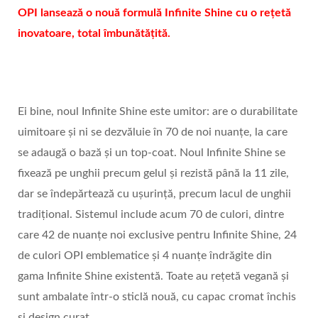
OPI lansează o nouă formulă Infinite Shine cu o rețetă
inovatoare, total îmbunătățită.
Ei bine, noul Infinite Shine este umitor: are o durabilitate
uimitoare și ni se dezvăluie în 70 de noi nuanțe, la care
se adaugă o bază și un top-coat. Noul Infinite Shine se
fixează pe unghii precum gelul și rezistă până la 11 zile,
dar se îndepărtează cu ușurință, precum lacul de unghii
tradițional. Sistemul include acum 70 de culori, dintre
care 42 de nuanțe noi exclusive pentru Infinite Shine, 24
de culori OPI emblematice și 4 nuanțe îndrăgite din
gama Infinite Shine existentă. Toate au rețetă vegană și
sunt ambalate într-o sticlă nouă, cu capac cromat închis
și design curat.