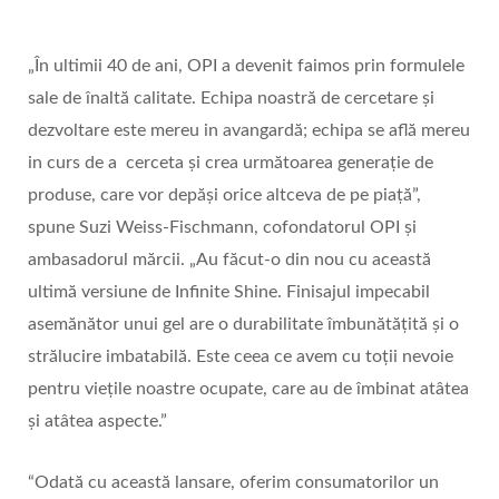
„În ultimii 40 de ani, OPI a devenit faimos prin formulele
sale de înaltă calitate. Echipa noastră de cercetare și
dezvoltare este mereu in avangardă; echipa se află mereu
in curs de a cerceta și crea următoarea generație de
produse, care vor depăși orice altceva de pe piață”,
spune Suzi Weiss-Fischmann, cofondatorul OPI și
ambasadorul mărcii. „Au făcut-o din nou cu această
ultimă versiune de Infinite Shine. Finisajul impecabil
asemănător unui gel are o durabilitate îmbunătățită și o
strălucire imbatabilă. Este ceea ce avem cu toții nevoie
pentru viețile noastre ocupate, care au de îmbinat atâtea
și atâtea aspecte.”
“Odată cu această lansare, oferim consumatorilor un