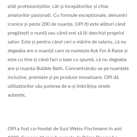
atât profesioniștilor, cât și începătorilor și chiar
amatorilor pasionați. Cu formule excepționale, denumiri
iconice și peste 200 de nuanțe, OPI îți este alături când
pregătești o nuntă sau când vrei să îți deschizi propriul
salon. Este și pentru când ceri o mărire de salariu, că nu
degeaba are o nuanță care se numește Ask For A Raise și
este cu tine și când faci o baie cu spumă, că nu degeaba
are și nuanța Bubble Bath. Concentrându-se pe nuanțele
incluzive, premiate și pe produse inovatoare, OPI dă
utilizatorilor său puterea de a-și îmbrățișa sinele
autentic.
OPI a fost co-fondat de Suzi Weiss-Fischmann în anii