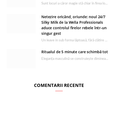
Sunt locuri a căror magie stă chiar în firea lor naturală, iar Lacul Ursu din…
Netezire oricând, oriunde: noul 24/7
Silky Milk de la Wella Professionals
aduce controlul firelor rebele într-un
singur gest
Un leave in sub forma lăptoasă, fără clătire care completează rutina Ultimate Smooth și transformă…
Ritualul de 5 minute care schimbă tot
Eleganța masculină se construiește dimineața, în câteva minute și cu produsele potrivite. O rutină de…
COMENTARII RECENTE