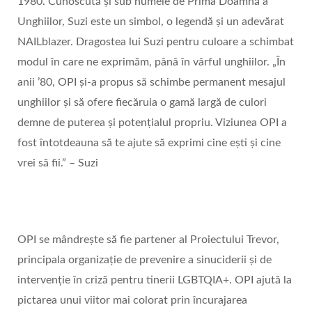
1980. Cunoscută și sub numele de Prima Doamnă a
Unghiilor, Suzi este un simbol, o legendă și un adevărat
NAILblazer. Dragostea lui Suzi pentru culoare a schimbat
modul în care ne exprimăm, pânâ în vârful unghiilor. „În
anii ’80, OPI și-a propus să schimbe permanent mesajul
unghiilor și să ofere fiecăruia o gamă largă de culori
demne de puterea și potențialul propriu. Viziunea OPI a
fost întotdeauna să te ajute să exprimi cine ești și cine
vrei să fii.” – Suzi
OPI se mândrește să fie partener al Proiectului Trevor,
principala organizație de prevenire a sinuciderii și de
intervenție în criză pentru tinerii LGBTQIA+. OPI ajută la
pictarea unui viitor mai colorat prin încurajarea