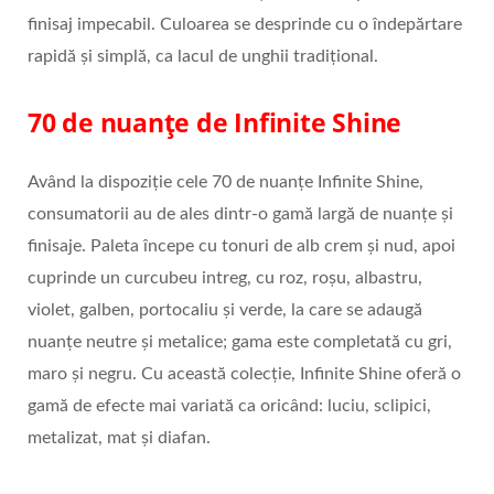
finisaj impecabil. Culoarea se desprinde cu o îndepărtare
rapidă și simplă, ca lacul de unghii tradițional.
70 de nuanțe de Infinite Shine
Având la dispoziție cele 70 de nuanțe Infinite Shine,
consumatorii au de ales dintr-o gamă largă de nuanțe și
finisaje. Paleta începe cu tonuri de alb crem și nud, apoi
cuprinde un curcubeu intreg, cu roz, roșu, albastru,
violet, galben, portocaliu și verde, la care se adaugă
nuanțe neutre și metalice; gama este completată cu gri,
maro și negru. Cu această colecție, Infinite Shine oferă o
gamă de efecte mai variată ca oricând: luciu, sclipici,
metalizat, mat și diafan.