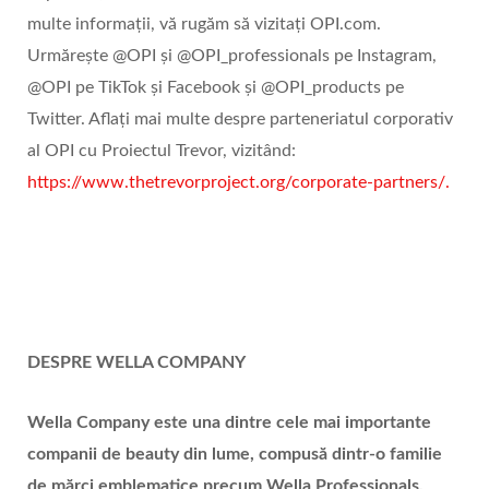
multe informații, vă rugăm să vizitați OPI.com.
Urmărește @OPI și @OPI_professionals pe Instagram,
@OPI pe TikTok și Facebook și @OPI_products pe
Twitter. Aflați mai multe despre parteneriatul corporativ
al OPI cu Proiectul Trevor, vizitând:
https://www.thetrevorproject.org/corporate-partners/.
DESPRE
WELLA COMPANY
Wella Company este una dintre cele mai importante
companii de beauty din lume, compusă dintr-o familie
de mă
rci emblematice precum Wella Professionals,