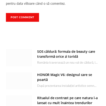
pentru data viitoare când o să comentez.
SOS căldură: formula de beauty care
transformă orice zi toridă
România traversează un nou val de căldură, iar rutina de îngrijire capătă un rol esențial…
HONOR Magic V6: designul care se
poartă
După prezentarea instalației artistice semnată de Catrinel Săbăciag în cadrul evenimentului de lansare HONOR Magic…
Ritualul de contrast pe care natura l-a
lansat cu mult înaintea trendurilor