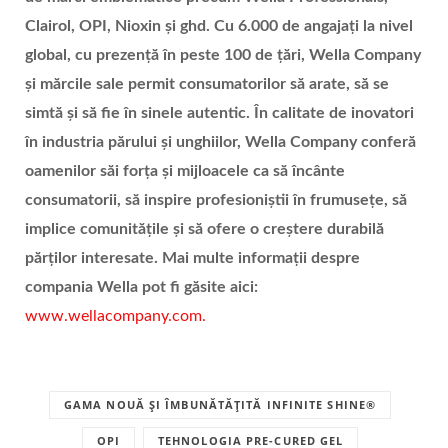
Clairol, OPI, Nioxin
și ghd. Cu 6.000 de angajați la nivel
global, cu prezență în peste 100 de ță
ri, Wella Company
și mărcile sale permit consumatorilor să arate, să se
simtă și să
fie
în
sine
le autentic. Î
n calitate de inovatori
î
n industria p
ărului și unghiilor, Wella Company conferă
oamenilor săi forța și mijloacele ca să încânte
consumatorii, să inspire
profesioni
știi în frumusețe, să
implice comunit
ățile și să
ofere o cre
ștere durabilă
părților interesate. Mai multe informații despre
compania Wella pot fi găsite aici:
www.wellacompany.com
.
GAMA NOUĂ ȘI ÎMBUNĂTĂȚITĂ INFINITE SHINE®
OPI
TEHNOLOGIA PRE-CURED GEL