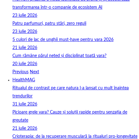
transformarea într-o companie de ecosistem AI
23 iulie 2026
Patru parfumuri, patru stări, zero reguli
23 iulie 2026
5 culori de lac de unghii must‑have pentru vara 2026
21 iulie 2026
Cum rămâne părul neted și disciplinat toată vara?
20 iulie 2026
Previous
Next
HealthMAG
Ritualul de contrast pe care natura l-a lansat cu mult înaintea
trendurilor
31 iulie 2026
Picioare grele vara? Cauze și soluții rapide pentru senzația de
greutate
21 iulie 2026
Crioterapia: de la recuperare musculară la ritualuri pro‑longevitate