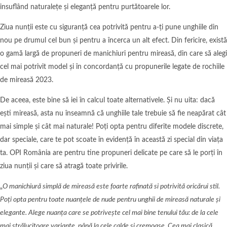
insuflând naturalețe și eleganță pentru purtătoarele lor.
Ziua nunții este cu siguranță cea potrivită pentru a-ți pune unghiile din
nou pe drumul cel bun și pentru a încerca un alt efect. Din fericire, există
o gamă largă de propuneri de manichiuri pentru mireasă, din care să alegi
cel mai potrivit model și în concordanță cu propunerile legate de rochiile
de mireasă 2023.
De aceea, este bine să iei în calcul toate alternativele. Și nu uita: dacă
ești mireasă, asta nu înseamnă că unghiile tale trebuie să fie neapărat cât
mai simple și cât mai naturale! Poți opta pentru diferite modele discrete,
dar speciale, care te pot scoate în evidență în această zi special din viața
ta. OPI România are pentru tine propuneri delicate pe care să le porți în
ziua nunții și care să atragă toate privirile.
„
O manichiură simplă de mireasă este foarte rafinată si potrivită oricărui stil.
Poți opta pentru toate nuanțele de nude pentru unghii de mireasă naturale și
elegante. Alege nuanța care se potrivește cel mai bine tenului tău: de la cele
mai strălucitoare variante, până la cele calde și cremoase. Cea mai clasică