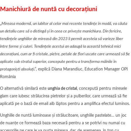
Manichiură de nuntă cu decorațiuni
„
Mireasa modernă, un iubitor al celor mai recente tendințe în modă, va căuta
un detaliu care să o distingă și în ceea ce privește manichiura. Din fericire,
tendințele unghiilor de mireasă din 2023 îi permit acesteia să varieze liber
între forme și culori. Tendințele acestui an adaugă la această tehnică mici
decorațiuni, cum ar fi cristale, pietre, petale de flori uscate care urmează să fie
aplicate sub stratul superior, concepute pentru a transforma mâinile în
protagoniști absoluți
.”, explică Diana Marandiuc, Education Manager OPI
România
O alternativă similară este
unghia de cristal
, concepută pentru miresele
glam care iubesc strălucirea pietrelor și a pulberilor, care urmează să fie
aplicată pe o bază de email alb lăptos pentru a amplifica efectul luminos.
Unghiile de nuntă luminoase și strălucitoare, unghiile pastelate… un joc
de nuanțe ce formează baza necesară pentru a se potrivi nu numai cu
accesoriile pe care le va purta mireasa, dar, de asemenea, în ton cu