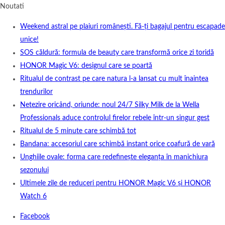
Noutati
Weekend astral pe plaiuri românești. Fă-ți bagajul pentru escapade
unice!
SOS căldură: formula de beauty care transformă orice zi toridă
HONOR Magic V6: designul care se poartă
Ritualul de contrast pe care natura l-a lansat cu mult înaintea
trendurilor
Netezire oricând, oriunde: noul 24/7 Silky Milk de la Wella
Professionals aduce controlul firelor rebele într-un singur gest
Ritualul de 5 minute care schimbă tot
Bandana: accesoriul care schimbă instant orice coafură de vară
Unghiile ovale: forma care redefinește eleganța în manichiura
sezonului
Ultimele zile de reduceri pentru HONOR Magic V6 și HONOR
Watch 6
Facebook