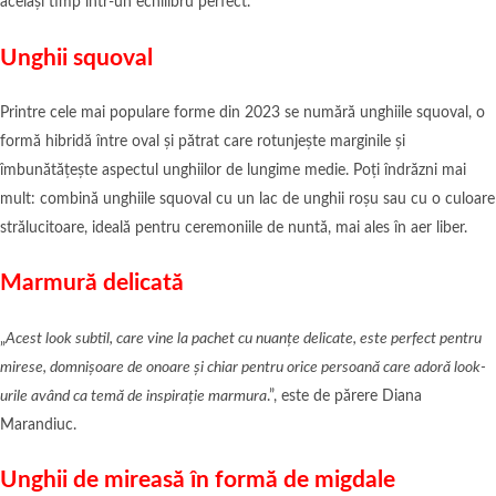
același timp într-un echilibru perfect.
Unghii squoval
Printre cele mai populare forme din 2023 se numără unghiile squoval, o
formă hibridă între oval și pătrat care rotunjește marginile și
îmbunătățește aspectul unghiilor de lungime medie. Poți îndrăzni mai
mult: combină unghiile squoval cu un lac de unghii roșu sau cu o culoare
strălucitoare, ideală pentru ceremoniile de nuntă, mai ales în aer liber.
Marmură delicată
„
Acest look subtil, care vine la pachet cu nuanțe delicate, este perfect pentru
mirese, domnișoare de onoare și chiar pentru orice persoană care adoră look-
urile având ca temă de inspirație marmura
.”, este de părere Diana
Marandiuc.
Unghii de mireasă în formă de migdale