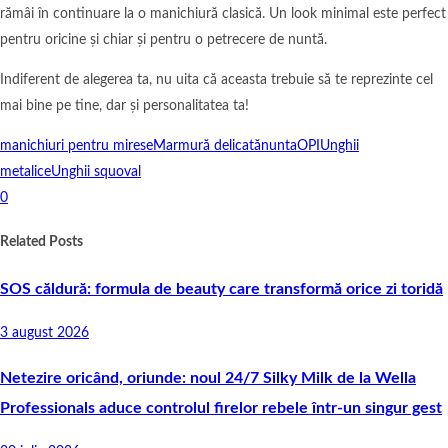
rămâi în continuare la o manichiură clasică. Un look minimal este perfect
pentru oricine și chiar și pentru o petrecere de nuntă.
Indiferent de alegerea ta, nu uita că aceasta trebuie să te reprezinte cel
mai bine pe tine, dar și personalitatea ta!
manichiuri pentru mirese
Marmură delicată
nunta
OPI
Unghii
metalice
Unghii squoval
0
Related Posts
SOS căldură: formula de beauty care transformă orice zi toridă
3 august 2026
Netezire oricând, oriunde: noul 24/7 Silky Milk de la Wella
Professionals aduce controlul firelor rebele într-un singur gest