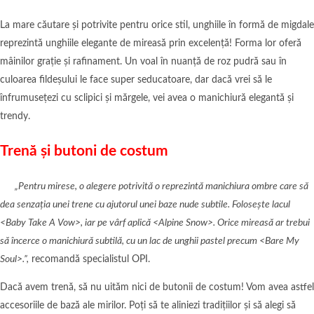
La mare căutare și potrivite pentru orice stil, unghiile în formă de migdale
reprezintă unghiile elegante de mireasă prin excelență! Forma lor oferă
mâinilor grație și rafinament. Un voal în nuanță de roz pudră sau în
culoarea fildeșului le face super seducatoare, dar dacă vrei să le
înfrumusețezi cu sclipici și mărgele, vei avea o manichiură elegantă și
trendy.
Trenă
și butoni de costum
„Pentru mirese, o alegere potrivită o reprezintă manichiura ombre care să
dea senzația unei trene cu ajutorul unei baze nude subtile. Folosește lacul
<
Baby Take A Vow>, iar pe vârf aplică <Alpine Snow>. Orice mireasă ar trebui
să încerce o manichiură subtilă, cu un lac de unghii pastel precum <Bare My
Soul>.”,
recomandă specialistul OPI.
Dacă avem trenă, să nu uităm nici de butonii de costum! Vom avea astfel
accesoriile de bază ale mirilor. Poți să te aliniezi tradițiilor și să alegi să