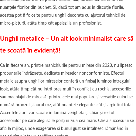
nuanțele florilor din buchet. Și, dacă tot am adus în discuție
florile
,
acestea pot fi folosite pentru unghii decorate cu ajutorul tehnicii de
micro-pictură, atâta timp cât apelezi la un profesionist.
Unghii metalice – Un alt look minimalist care să
te scoată în evidență!
Ca în fiecare an, printre manichiurile pentru mirese din 2023, nu lipsesc
propunerile îndrăznețe, dedicate mireselor nonconformiste. Efectul
metalic asupra unghiilor mireselor conferă un finisaj luminos întregului
look, atâta timp cât nu intră prea mult în conflict cu rochia, accesoriile
sau machiajul de mireasă: printre cele mai populare și versatile culori se
numără bronzul și aurul roz, atât nuanțele elegante, cât și argintiul total.
Accentele aurii vor scoate în lumină verigheta și chiar și restul
accesoriilor pe care alegi să le porți în ziua cea mare. Cheia succesului se
află la mijloc, unde exagerarea și bunul gust se întâlnesc rămânând în