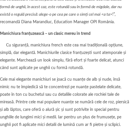
formă de unghii, în acest caz, este rotundă sau în formă de migdale, dar nu
există o regulă precisă: alege-o pe cea pe care o simți cel mai <a ta>
!”,
recomandă Diana Marandiuc, Education Manager OPI România.
Manichiura franțuzească – un clasic mereu în trend
Cu siguranță, manichiura french este cea mai tradițională opțiune,
simplă, dar elegantă. Manichiurile clasice franțuzești sunt atemporale și
elegante. Marchează un look simplu, fără efort și foarte delicat, atunci
când sunt aplicate pe unghii cu formă rotundă.
Cele mai elegante manichiuri se joacă cu nuanțe de alb și nude, însă
nimic nu te împiedică să te concentrezi pe nuanțe pastelate delicate,
poate în ton cu buchetul sau cu detaliile colorate ale rochiei tale de
mireasă. Printre cele mai populare nuanțe se numără cele de roz, piersică
și alb lăptos, care oferă o alură șic și sunt potrivite în special pentru
unghiile de lungimi mici și medii. Iar pentru un plus de frumusețe, pe
unghii pot fi aplicate mici detalii de lumină cum ar fi pietre și sclipici.