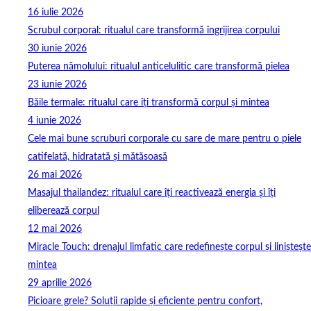
16 iulie 2026
Scrubul corporal: ritualul care transformă îngrijirea corpului
30 iunie 2026
Puterea nămolului: ritualul anticelulitic care transformă pielea
23 iunie 2026
Băile termale: ritualul care îți transformă corpul și mintea
4 iunie 2026
Cele mai bune scruburi corporale cu sare de mare pentru o piele
catifelată, hidratată și mătăsoasă
26 mai 2026
Masajul thailandez: ritualul care îți reactivează energia și îți
eliberează corpul
12 mai 2026
Miracle Touch: drenajul limfatic care redefinește corpul și liniștește
mintea
29 aprilie 2026
Picioare grele? Soluții rapide și eficiente pentru confort,