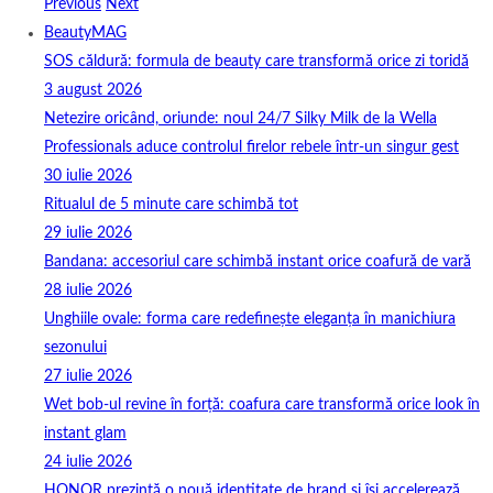
Previous
Next
BeautyMAG
SOS căldură: formula de beauty care transformă orice zi toridă
3 august 2026
Netezire oricând, oriunde: noul 24/7 Silky Milk de la Wella
Professionals aduce controlul firelor rebele într-un singur gest
30 iulie 2026
Ritualul de 5 minute care schimbă tot
29 iulie 2026
Bandana: accesoriul care schimbă instant orice coafură de vară
28 iulie 2026
Unghiile ovale: forma care redefinește eleganța în manichiura
sezonului
27 iulie 2026
Wet bob-ul revine în forță: coafura care transformă orice look în
instant glam
24 iulie 2026
HONOR prezintă o nouă identitate de brand și își accelerează