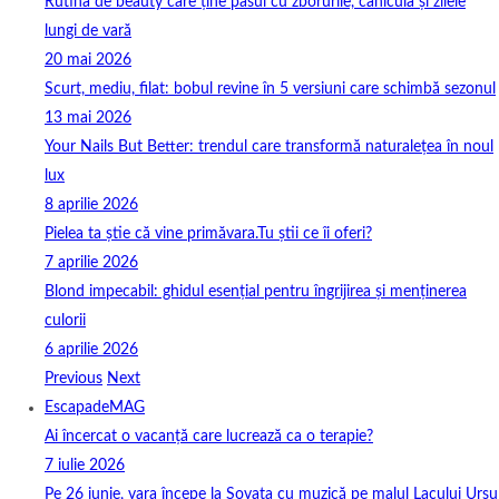
Rutina de beauty care ține pasul cu zborurile, canicula și zilele
lungi de vară
20 mai 2026
Scurt, mediu, filat: bobul revine în 5 versiuni care schimbă sezonul
13 mai 2026
Your Nails But Better: trendul care transformă naturalețea în noul
lux
8 aprilie 2026
Pielea ta știe că vine primăvara.Tu știi ce îi oferi?
7 aprilie 2026
Blond impecabil: ghidul esențial pentru îngrijirea și menținerea
culorii
6 aprilie 2026
Previous
Next
EscapadeMAG
Ai încercat o vacanță care lucrează ca o terapie?
7 iulie 2026
Pe 26 iunie, vara începe la Sovata cu muzică pe malul Lacului Ursu