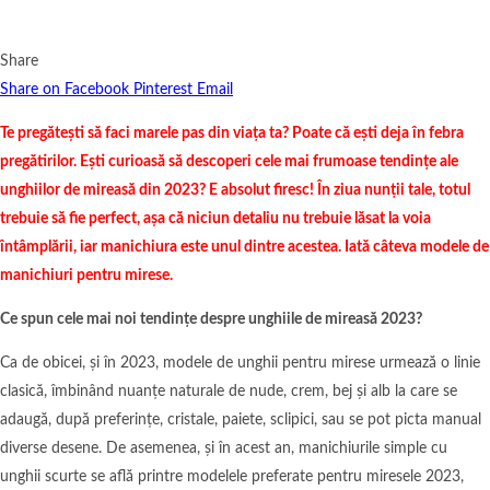
Share
Share on Facebook
Pinterest
Email
Te pregătești să faci marele pas din viața ta? Poate că ești deja în febra
pregătirilor. Ești curioasă să descoperi cele mai frumoase tendințe ale
unghiilor de mireasă din 2023? E absolut firesc! În ziua nunții tale, totul
trebuie să fie perfect, așa că niciun detaliu nu trebuie lăsat la voia
întâmplării, iar manichiura este unul dintre acestea. Iată câteva modele de
manichiuri pentru mirese.
Ce spun cele mai noi tendințe despre unghiile de mireasă 2023?
Ca de obicei, și în 2023, modele de unghii pentru mirese urmează o linie
clasică, îmbinând nuanțe naturale de nude, crem, bej și alb la care se
adaugă, după preferințe, cristale, paiete, sclipici, sau se pot picta manual
diverse desene. De asemenea, și în acest an, manichiurile simple cu
unghii scurte se află printre modelele preferate pentru miresele 2023,