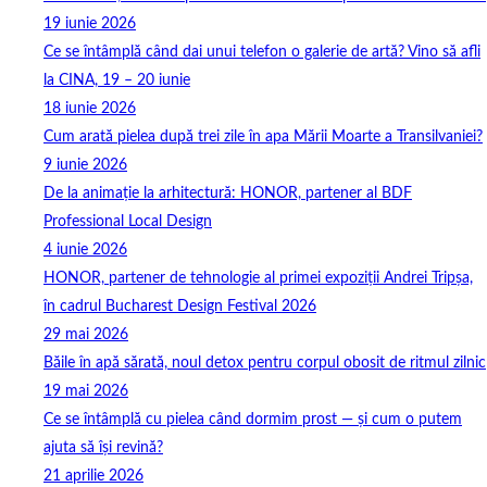
19 iunie 2026
Ce se întâmplă când dai unui telefon o galerie de artă? Vino să afli
la CINA, 19 – 20 iunie
18 iunie 2026
Cum arată pielea după trei zile în apa Mării Moarte a Transilvaniei?
9 iunie 2026
De la animație la arhitectură: HONOR, partener al BDF
Professional Local Design
4 iunie 2026
HONOR, partener de tehnologie al primei expoziții Andrei Tripșa,
în cadrul Bucharest Design Festival 2026
29 mai 2026
Băile în apă sărată, noul detox pentru corpul obosit de ritmul zilnic
19 mai 2026
Ce se întâmplă cu pielea când dormim prost — și cum o putem
ajuta să își revină?
21 aprilie 2026