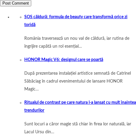
SOS căldură: formula de beauty care transformă orice zi
toridă
România traversează un nou val de căldură, iar rutina de
îngrijire capătă un rol esențial…
HONOR Magic V6: designul care se poartă
După prezentarea instalației artistice semnată de Catrinel
Săbăciag în cadrul evenimentului de lansare HONOR
Magic…
Ritualul de contrast pe care natura l-a lansat cu mult înaintea
trendurilor
Sunt locuri a căror magie stă chiar în firea lor naturală, iar
Lacul Ursu din…