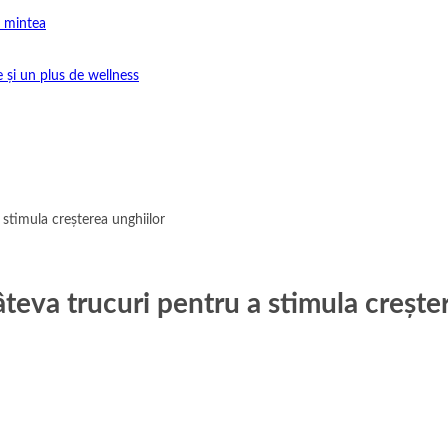
e mintea
e și un plus de wellness
 stimula creșterea unghiilor
âteva trucuri pentru a stimula crește