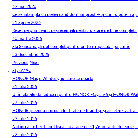
19 mai 2026
Ce se întâmplă cu pielea când dormim prost — și cum o putem ajuta
21 aprilie 2026
Reset de primăvară: pași esențiali pentru o stare de bine completă
10 martie 2026
Ski Skincare: ghidul complet pentru un ten impecabil pe pârtie
23 decembrie 2025
Previous
Next
StyleMAG
HONOR Magic V6: designul care se poartă
31 iulie 2026
Ultimele zile de reduceri pentru HONOR Magic V6 și HONOR Wa
27 iulie 2026
HONOR prezintă o nouă identitate de brand și își accelerează tra
23 iulie 2026
Notino a încheiat anul fiscal cu afaceri de 1,76 miliarde de euro și 
22 iulie 2026