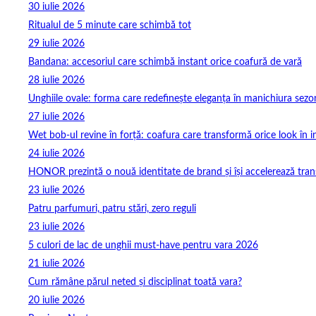
30 iulie 2026
Ritualul de 5 minute care schimbă tot
29 iulie 2026
Bandana: accesoriul care schimbă instant orice coafură de vară
28 iulie 2026
Unghiile ovale: forma care redefinește eleganța în manichiura sezo
27 iulie 2026
Wet bob-ul revine în forță: coafura care transformă orice look în 
24 iulie 2026
HONOR prezintă o nouă identitate de brand și își accelerează tra
23 iulie 2026
Patru parfumuri, patru stări, zero reguli
23 iulie 2026
5 culori de lac de unghii must‑have pentru vara 2026
21 iulie 2026
Cum rămâne părul neted și disciplinat toată vara?
20 iulie 2026