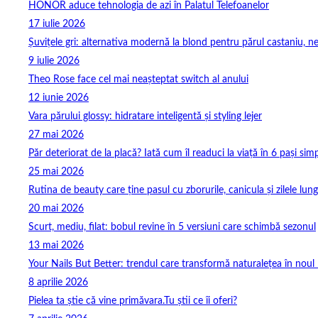
HONOR aduce tehnologia de azi în Palatul Telefoanelor
17 iulie 2026
Șuvițele gri: alternativa modernă la blond pentru părul castaniu, ne
9 iulie 2026
Theo Rose face cel mai neașteptat switch al anului
12 iunie 2026
Vara părului glossy: hidratare inteligentă și styling lejer
27 mai 2026
Păr deteriorat de la placă? Iată cum îl readuci la viață în 6 pași simp
25 mai 2026
Rutina de beauty care ține pasul cu zborurile, canicula și zilele lung
20 mai 2026
Scurt, mediu, filat: bobul revine în 5 versiuni care schimbă sezonul
13 mai 2026
Your Nails But Better: trendul care transformă naturalețea în noul 
8 aprilie 2026
Pielea ta știe că vine primăvara.Tu știi ce îi oferi?