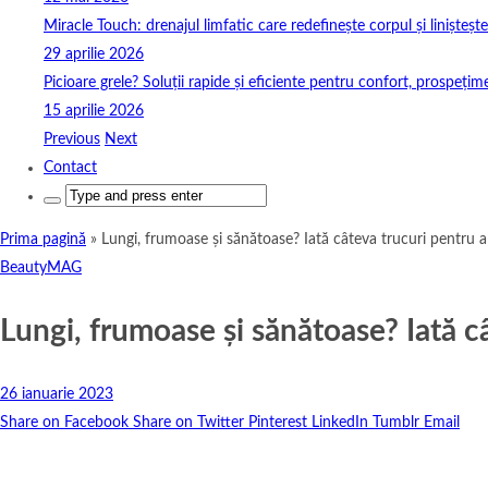
Miracle Touch: drenajul limfatic care redefinește corpul și linișteșt
29 aprilie 2026
Picioare grele? Soluții rapide și eficiente pentru confort, prospețim
15 aprilie 2026
Previous
Next
Contact
Search
for:
Prima pagină
»
Lungi, frumoase și sănătoase? Iată câteva trucuri pentru a
BeautyMAG
Lungi, frumoase și sănătoase? Iată c
26 ianuarie 2023
Share on Facebook
Share on Twitter
Pinterest
LinkedIn
Tumblr
Email