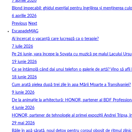
7 aprilie 2026
Blond impecabil: ghidul esențial pentru îngrijirea și menținerea culo
6 aprilie 2026
Previous
Next
EscapadeMAG
Ai încercat o vacanță care lucrează ca o terapie?
7 iulie 2026
Pe 26 iunie, vara începe la Sovata cu muzică pe malul Lacului Ursu
19 iunie 2026
Ce se întâmplă când dai unui telefon o galerie de artă? Vino să afli
18 iunie 2026
Cum arată pielea după trei zile în apa Mării Moarte a Transilvaniei?
9 iunie 2026
De la animație la arhitectură: HONOR, partener al BDF Profession
4 iunie 2026
HONOR, partener de tehnologie al primei expoziții Andrei Tripșa, 
29 mai 2026
Băile în apă sărată, noul detox pentru corpul obosit de ritmul zilnic