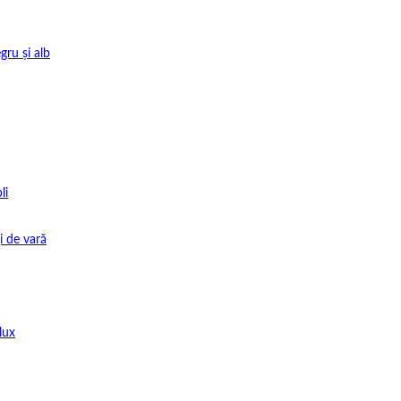
gru și alb
li
i de vară
lux