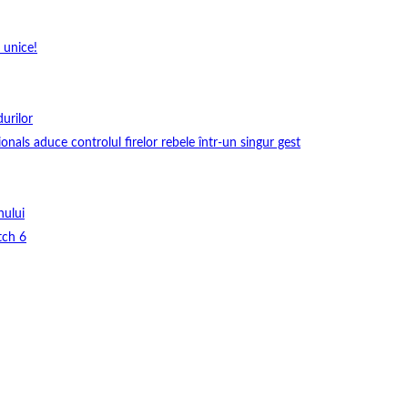
 unice!
durilor
onals aduce controlul firelor rebele într-un singur gest
nului
tch 6