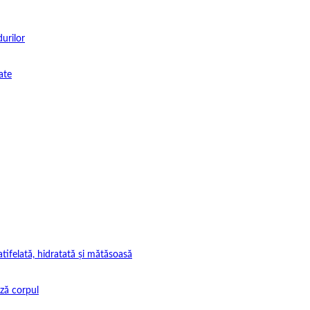
durilor
ate
tifelată, hidratată și mătăsoasă
ază corpul