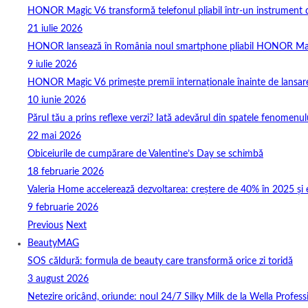
HONOR Magic V6 transformă telefonul pliabil într-un instrument de 
21 iulie 2026
HONOR lansează în România noul smartphone pliabil HONOR Ma
9 iulie 2026
HONOR Magic V6 primește premii internaționale înainte de lansar
10 iunie 2026
Părul tău a prins reflexe verzi? Iată adevărul din spatele fenomenulu
22 mai 2026
Obiceiurile de cumpărare de Valentine’s Day se schimbă
18 februarie 2026
Valeria Home accelerează dezvoltarea: creștere de 40% în 2025 și 
9 februarie 2026
Previous
Next
BeautyMAG
SOS căldură: formula de beauty care transformă orice zi toridă
3 august 2026
Netezire oricând, oriunde: noul 24/7 Silky Milk de la Wella Professi