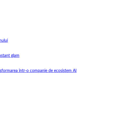
nului
instant glam
nsformarea într-o companie de ecosistem AI