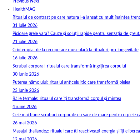
Previous
Next
HealthMAG
Ritualul de contrast pe care natura l-a lansat cu mult înaintea tren
31 iulie 2026
Picioare grele vara? Cauze și soluții rapide pentru senzația de greut
21 iulie 2026
Crioterapia: de la recuperare musculară la ritualuri pro‑longevitate
16 iulie 2026
Scrubul corporal: ritualul care transformă îngrijirea corpului
30 iunie 2026
Puterea nămolului: ritualul anticelulitic care transformă pielea
23 iunie 2026
Băile termale: ritualul care îți transformă corpul și mintea
4 iunie 2026
Cele mai bune scruburi corporale cu sare de mare pentru o piele ca
26 mai 2026
Masajul thailandez: ritualul care îți reactivează energia și îți elibere
12 mai 2026