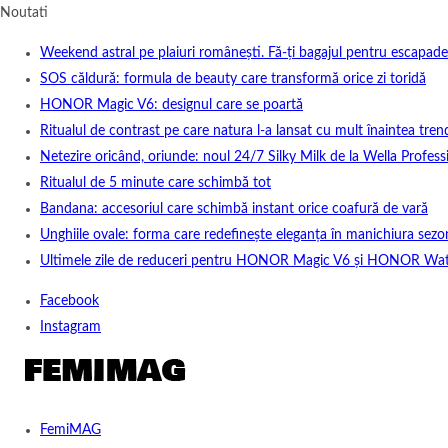
Noutati
Weekend astral pe plaiuri românești. Fă-ți bagajul pentru escapade
SOS căldură: formula de beauty care transformă orice zi toridă
HONOR Magic V6: designul care se poartă
Ritualul de contrast pe care natura l-a lansat cu mult înaintea tren
Netezire oricând, oriunde: noul 24/7 Silky Milk de la Wella Professi
Ritualul de 5 minute care schimbă tot
Bandana: accesoriul care schimbă instant orice coafură de vară
Unghiile ovale: forma care redefinește eleganța în manichiura sezo
Ultimele zile de reduceri pentru HONOR Magic V6 și HONOR Wa
Facebook
Instagram
FemiMAG