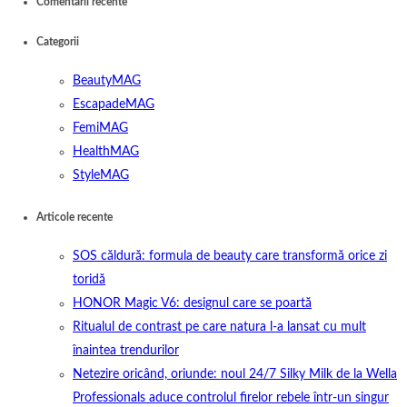
Comentarii recente
Categorii
BeautyMAG
EscapadeMAG
FemiMAG
HealthMAG
StyleMAG
Articole recente
SOS căldură: formula de beauty care transformă orice zi
toridă
HONOR Magic V6: designul care se poartă
Ritualul de contrast pe care natura l-a lansat cu mult
înaintea trendurilor
Netezire oricând, oriunde: noul 24/7 Silky Milk de la Wella
Professionals aduce controlul firelor rebele într-un singur