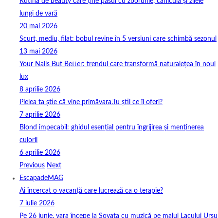
Rutina de beauty care ține pasul cu zborurile, canicula și zilele
lungi de vară
20 mai 2026
Scurt, mediu, filat: bobul revine în 5 versiuni care schimbă sezonul
13 mai 2026
Your Nails But Better: trendul care transformă naturalețea în noul
lux
8 aprilie 2026
Pielea ta știe că vine primăvara.Tu știi ce îi oferi?
7 aprilie 2026
Blond impecabil: ghidul esențial pentru îngrijirea și menținerea
culorii
6 aprilie 2026
Previous
Next
EscapadeMAG
Ai încercat o vacanță care lucrează ca o terapie?
7 iulie 2026
Pe 26 iunie, vara începe la Sovata cu muzică pe malul Lacului Ursu