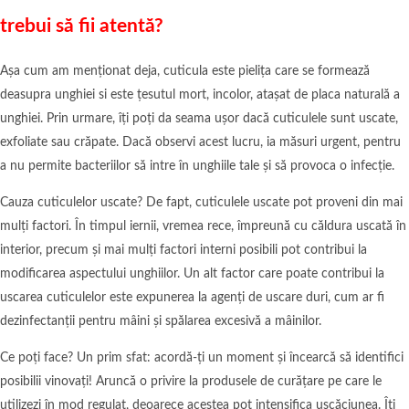
trebui să fii atentă?
Așa cum am menționat deja, cuticula este pielița care se formează
deasupra unghiei si este țesutul mort, incolor, atașat de placa naturală a
unghiei. Prin urmare, îți poți da seama ușor dacă cuticulele sunt uscate,
exfoliate sau crăpate. Dacă observi acest lucru, ia măsuri urgent, pentru
a nu permite bacteriilor să intre în unghiile tale și să provoca o infecție.
Cauza cuticulelor uscate? De fapt, cuticulele uscate pot proveni din mai
mulți factori. În timpul iernii, vremea rece, împreună cu căldura uscată în
interior, precum și mai mulți factori interni posibili pot contribui la
modificarea aspectului unghiilor. Un alt factor care poate contribui la
uscarea cuticulelor este expunerea la agenți de uscare duri, cum ar fi
dezinfectanții pentru mâini și spălarea excesivă a mâinilor.
Ce poți face? Un prim sfat: acordă-ți un moment și încearcă să identifici
posibilii vinovați! Aruncă o privire la produsele de curățare pe care le
utilizezi în mod regulat, deoarece acestea pot intensifica uscăciunea. Îți