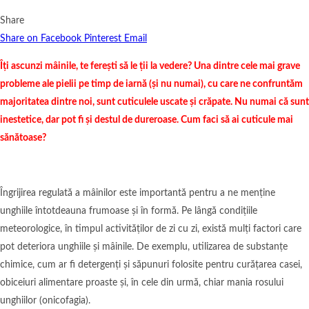
Share
Share on Facebook
Pinterest
Email
Îți ascunzi mâinile, te ferești să le ții la vedere? Una dintre cele mai grave
probleme ale pielii pe timp de iarnă (și nu numai), cu care ne confruntăm
majoritatea dintre noi, sunt cuticulele uscate și crăpate. Nu numai că sunt
inestetice, dar pot fi și destul de dureroase. Cum faci să ai cuticule mai
sănătoase?
Îngrijirea regulată a mâinilor este importantă pentru a ne menține
unghiile întotdeauna frumoase și în formă. Pe lângă condițiile
meteorologice, în timpul activităților de zi cu zi, există mulți factori care
pot deteriora unghiile și mâinile. De exemplu, utilizarea de substanțe
chimice, cum ar fi detergenți și săpunuri folosite pentru curățarea casei,
obiceiuri alimentare proaste și, în cele din urmă, chiar mania rosului
unghiilor (onicofagia).