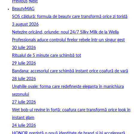
Previous
Next
BeautyMAG
SOS căldură: formula de beauty care transformă orice zi toridă
3 august 2026
Netezire oricând, oriunde: noul 24/7 Silky Milk de la Wella
Professionals aduce controlul firelor rebele într-un singur gest
30 iulie 2026
Ritualul de 5 minute care schimbă tot
29 iulie 2026
Bandana: accesoriul care schimbă instant orice coafură de vară
28 iulie 2026
Unghiile ovale: forma care redefinește eleganța în manichiura
sezonului
27 iulie 2026
Wet bob-ul revine în forță: coafura care transformă orice look în
instant glam
24 iulie 2026
HONOR prezintă o nouă identitate de brand și își accelerează