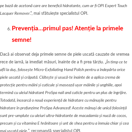
pe bază de acetonă care are beneficii hidratante, cum ar fi OPI Expert Touch
Lacquer Remover
.”, mai sfătuiește specialistul OPI.
Prevenția…primul pas! Atenție la primele
semne!
Dacă ai observat deja primele semne de piele uscată cauzate de vremea
rece de iarnă, ia imediat măsuri, înainte de a fi prea târziu. „
În timp ce te
afli la duș, folosește Micro-Exfoliating Hand Polish pentru a îndepărta orice
piele uscată și crăpată. Clătește și usucă-te înainte de a aplica crema de
protecție pentru mâini și cuticule și masează ușor mâinile și unghiile, apoi
termină cu uleiul hidratant ProSpa nail and cuticle pentru un plus de îngrijire.
Totodată, încearcă o nouă experiență de hidratare cu mănușile pentru
hidratare în profunzime ProSpa Advanced! Aceste mănuși de unică folosință
sunt pre-umplute cu uleiuri ultra-hidratante de macadamia și nucă de cocos,
precum și cu vitamina E hrănitoare și unt de shea pentru a înmuia chiar și cea
mai uscată piele.
”, recomandă specialistul OPI.