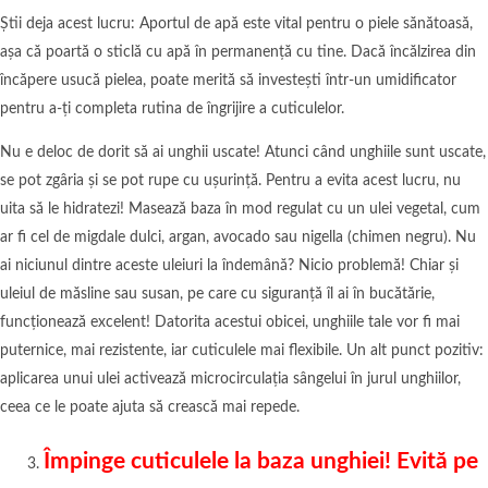
Știi deja acest lucru: Aportul de apă este vital pentru o piele sănătoasă,
așa că poartă o sticlă cu apă în permanență cu tine. Dacă încălzirea din
încăpere usucă pielea, poate merită să investești într-un umidificator
pentru a-ți completa rutina de îngrijire a cuticulelor.
Nu e deloc de dorit să ai unghii uscate! Atunci când unghiile sunt uscate,
se pot zgâria și se pot rupe cu ușurință. Pentru a evita acest lucru, nu
uita să le hidratezi! Masează baza în mod regulat cu un ulei vegetal, cum
ar fi cel de migdale dulci, argan, avocado sau nigella (chimen negru). Nu
ai niciunul dintre aceste uleiuri la îndemână? Nicio problemă! Chiar și
uleiul de măsline sau susan, pe care cu siguranță îl ai în bucătărie,
funcționează excelent! Datorita acestui obicei, unghiile tale vor fi mai
puternice, mai rezistente, iar cuticulele mai flexibile. Un alt punct pozitiv:
aplicarea unui ulei activează microcirculația sângelui în jurul unghiilor,
ceea ce le poate ajuta să crească mai repede.
Împinge cuticulele la baza unghiei! Evită pe