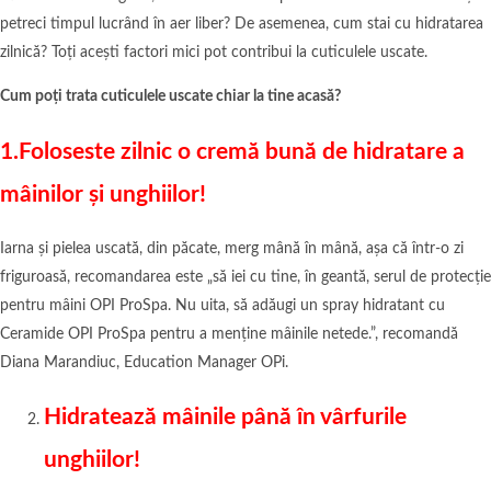
petreci timpul lucrând în aer liber? De asemenea, cum stai cu hidratarea
zilnică? Toți acești factori mici pot contribui la cuticulele uscate.
Cum poți trata cuticulele uscate chiar la tine acasă?
1.Foloseste zilnic o cremă bună de hidratare a
mâinilor și unghiilor!
Iarna și pielea uscată, din păcate, merg mână în mână, așa că într-o zi
friguroasă, recomandarea este „să iei cu tine, în geantă, serul de protecție
pentru mâini OPI ProSpa. Nu uita, să adăugi un spray hidratant cu
Ceramide OPI ProSpa pentru a menține mâinile netede.”, recomandă
Diana Marandiuc, Education Manager OPi.
Hidratează mâinile până în vârfurile
unghiilor!