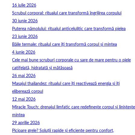
16 iulie 2026
Scrubul corporal: ritualul care transformă îngrijirea corpului
30 iunie 2026
Puterea nămolului: ritualul anticelulitic care transformă pielea
23 iunie 2026
Băile termale: ritualul care îți transformă corpul și mintea
4 iunie 2026
Cele mai bune scruburi corporale cu sare de mare pentru o piele
catifelată, hidratată și mătăsoasă
26 mai 2026
Masajul thailandez: ritualul care îți reactivează energia și îți
eliberează corpul
12 mai 2026
Miracle Touch: drenajul limfatic care redefinește corpul și liniștește
mintea
29 aprilie 2026
Picioare grele? Soluții rapide și eficiente pentru confort,