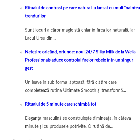
Ritualul de contrast pe care natura l-a lansat cu mult înaintea
trendurilor
Sunt locuri a căror magie stă chiar în firea lor naturală, iar
Lacul Ursu din…
Netezire oricând, oriunde: noul 24/7 Silky Milk de la Wella
Professionals aduce controlul firelor rebele într-un singur
gest
Un leave in sub forma lăptoasă, fără clătire care
completează rutina Ultimate Smooth și transformă…
Ritualul de 5 minute care schimbă tot
Eleganța masculină se construiește dimineața, în câteva
minute și cu produsele potrivite. O rutină de…