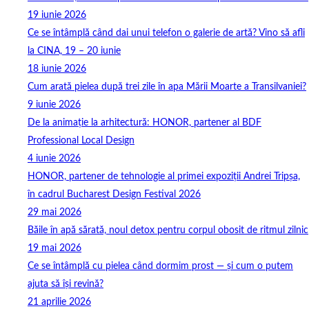
19 iunie 2026
Ce se întâmplă când dai unui telefon o galerie de artă? Vino să afli
la CINA, 19 – 20 iunie
18 iunie 2026
Cum arată pielea după trei zile în apa Mării Moarte a Transilvaniei?
9 iunie 2026
De la animație la arhitectură: HONOR, partener al BDF
Professional Local Design
4 iunie 2026
HONOR, partener de tehnologie al primei expoziții Andrei Tripșa,
în cadrul Bucharest Design Festival 2026
29 mai 2026
Băile în apă sărată, noul detox pentru corpul obosit de ritmul zilnic
19 mai 2026
Ce se întâmplă cu pielea când dormim prost — și cum o putem
ajuta să își revină?
21 aprilie 2026