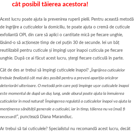
cât posibil tăierea acestora!
Acest lucru poate ajuta la prevenirea ruperii pielii. Pentru această metodă
de îngrijire a cuticulelor la domiciliu, te poate ajuta o cremă de cuticule
exfoliantă OPI, din care să aplici o cantitate mică pe fiecare unghie,
lăsând-o să acționeze timp de cel puțin 30 de secunde. Iei un băț
reutilizabil pentru cuticule și împingi ușor înapoi cuticula pe fiecare
unghie. După ce ai făcut acest lucru, ștergi fiecare cuticulă în parte.
Cât de des ar trebui să împingi cuticulele înapoi? „
Îngrijirea cuticulelor
trebuie finalizată cât mai des posibil pentru a preveni apariția oricăror
deteriorări ulterioare. O metodă prin care poți împinge ușor cuticulele înapoi
este momentul de după un duș lung, unde aburul poate ajuta la înmuierea
cuticulelor în mod natural! Împingerea regulată a cuticulelor înapoi va ajuta la
menținerea sănătății generale a cuticulei, iar în timp, tăierea nu va (mai) fi
necesară
!”, punctează Diana Marandiuc.
Ar trebui să tai cuticulele? Specialistul nu recomandă acest lucru, decât