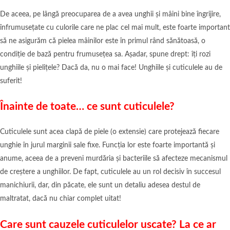
De aceea, pe lângă preocuparea de a avea unghii și mâini bine îngrijire,
înfrumusețate cu culorile care ne plac cel mai mult, este foarte important
să ne asigurăm că pielea mâinilor este în primul rând sănătoasă, o
condiție de bază pentru frumusețea sa. Așadar, spune drept: îți rozi
unghiile și pielițele? Dacă da, nu o mai face! Unghiile și cuticulele au de
suferit!
Înainte de toate… ce sunt cuticulele?
Cuticulele sunt acea clapă de piele (o extensie) care protejează fiecare
unghie în jurul marginii sale fixe. Funcția lor este foarte importantă și
anume, aceea de a preveni murdăria și bacteriile să afecteze mecanismul
de creștere a unghiilor. De fapt, cuticulele au un rol decisiv în succesul
manichiurii, dar, din păcate, ele sunt un detaliu adesea destul de
maltratat, dacă nu chiar complet uitat!
Care sunt cauzele cuticulelor uscate? La ce ar