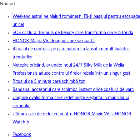
Noutati
Weekend astral pe plaiuri românești. Fă-ți bagajul pentru escapade
unice!
SOS căldură: formula de beauty care transformă orice zi toridă
HONOR Magic V6: designul care se poartă
Ritualul de contrast pe care natura l-a lansat cu mult înaintea
trendurilor
Netezire oricând, oriunde: noul 24/7 Silky Milk de la Wella
Professionals aduce controlul firelor rebele într-un singur gest
Ritualul de 5 minute care schimbă tot
Bandana: accesoriul care schimbă instant orice coafură de vară
Unghiile ovale: forma care redefinește eleganța în manichiura
sezonului
Ultimele zile de reduceri pentru HONOR Magic V6 și HONOR
Watch 6
Facebook