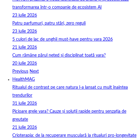
transformarea într-o companie de ecosistem AI
23 iulie 2026
Patru parfumuri, patru stări, zero reguli
23 iulie 2026
5 culori de lac de unghii must‑have pentru vara 2026
21 iulie 2026
Cum rămâne părul neted și disciplinat toată vara?
20 iulie 2026
Previous
Next
HealthMAG
Ritualul de contrast pe care natura l-a lansat cu mult înaintea
trendurilor
31 iulie 2026
Picioare grele vara? Cauze și soluții rapide pentru senzația de
greutate
21 iulie 2026
Crioterapia: de la recuperare musculară la ritualuri pro‑longevitate