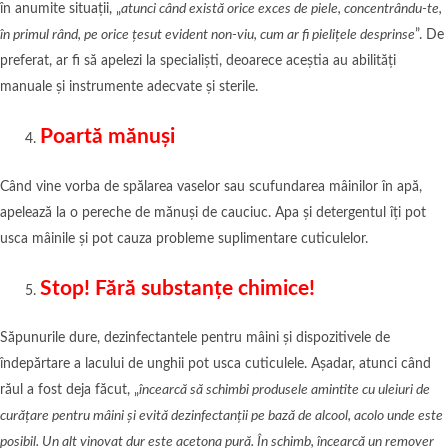
în anumite situații, „
atunci când există orice exces de piele, concentrându-te,
în primul rând, pe orice țesut evident non-viu, cum ar fi pielițele desprinse
”. De
preferat, ar fi să apelezi la specialiști, deoarece aceștia au abilități
manuale și instrumente adecvate și sterile.
Poartă mănuși
Când vine vorba de spălarea vaselor sau scufundarea mâinilor în apă,
apelează la o pereche de mănuși de cauciuc. Apa și detergentul îți pot
usca mâinile și pot cauza probleme suplimentare cuticulelor.
Stop! Fără substanțe chimice!
Săpunurile dure, dezinfectantele pentru mâini și dispozitivele de
îndepărtare a lacului de unghii pot usca cuticulele. Așadar, atunci când
răul a fost deja făcut, „
încearcă să schimbi produsele amintite cu uleiuri de
curățare pentru mâini și evită dezinfectanții pe bază de alcool, acolo unde este
posibil. Un alt vinovat dur este acetona pură. În schimb, încearcă un remover