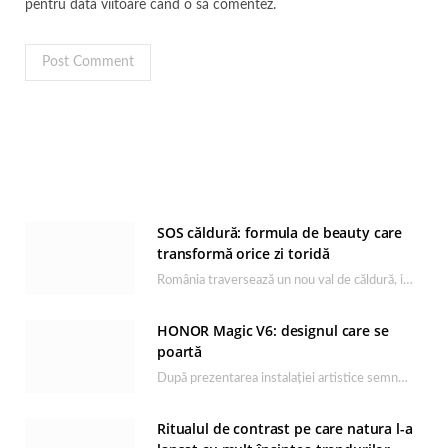
pentru data viitoare când o să comentez.
SOS căldură: formula de beauty care
transformă orice zi toridă
România traversează un nou val de căldură, iar rutina de îngrijire capătă un rol esențial…
HONOR Magic V6: designul care se
poartă
După prezentarea instalației artistice semnată de Catrinel Săbăciag în cadrul evenimentului de lansare HONOR Magic…
Ritualul de contrast pe care natura l-a