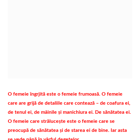
O femeie îngrjită este o femeie frumoasă. O femeie
care are grijă de detaliile care contează – de coafura ei,
de tenul ei, de mâinile și manichiura ei. De sănătatea ei.
O femeie care strălucește este o femeie care se
preocupă de sănătatea și de starea ei de bine. Iar asta
se vede până în vârful degetelor.