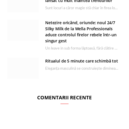
lansat cu mult înaintea trendurilor
Sunt locuri a căror magie stă chiar în firea lor naturală, iar Lacul Ursu din…
Netezire oricând, oriunde: noul 24/7
Silky Milk de la Wella Professionals
aduce controlul firelor rebele într-un
singur gest
Un leave in sub forma lăptoasă, fără clătire care completează rutina Ultimate Smooth și transformă…
Ritualul de 5 minute care schimbă tot
Eleganța masculină se construiește dimineața, în câteva minute și cu produsele potrivite. O rutină de…
COMENTARII RECENTE