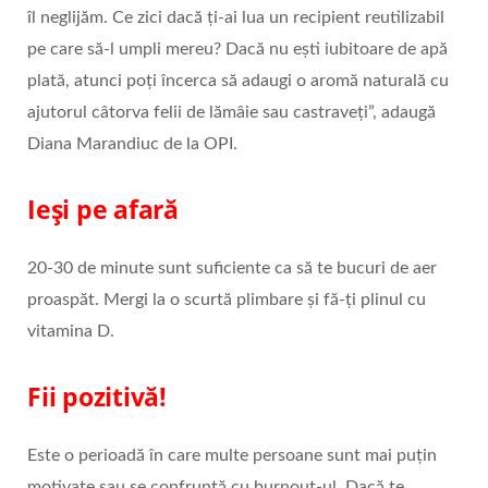
îl neglijăm. Ce zici dacă ți-ai lua un recipient reutilizabil
pe care să-l umpli mereu? Dacă nu ești iubitoare de apă
plată, atunci poți încerca să adaugi o aromă naturală cu
ajutorul câtorva felii de lămâie sau castraveți”, adaugă
Diana Marandiuc de la OPI.
Ieși pe afară
20-30 de minute sunt suficiente ca să te bucuri de aer
proaspăt. Mergi la o scurtă plimbare și fă-ți plinul cu
vitamina D.
Fii pozitivă!
Este o perioadă în care multe persoane sunt mai puțin
motivate sau se confruntă cu burnout-ul. Dacă te