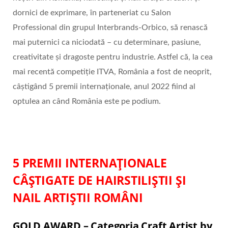
dornici de exprimare, în parteneriat cu Salon
Professional din grupul Interbrands-Orbico, să renască
mai puternici ca niciodată – cu determinare, pasiune,
creativitate și dragoste pentru industrie. Astfel că, la cea
mai recentă competiție ITVA, România a fost de neoprit,
câștigând 5 premii internaționale, anul 2022 fiind al
optulea an când România este pe podium.
5 PREMII INTERNAȚIONALE
CÂȘTIGATE DE HAIRSTILIȘTII ȘI
NAIL ARTIȘTII ROMÂNI
GOLD AWARD – Categoria Craft Artist by