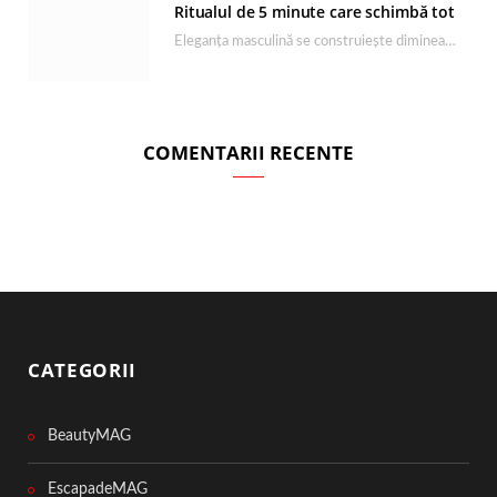
Ritualul de 5 minute care schimbă tot
Eleganța masculină se construiește dimineața, în câteva minute și cu produsele potrivite. O rutină de…
COMENTARII RECENTE
CATEGORII
BeautyMAG
EscapadeMAG