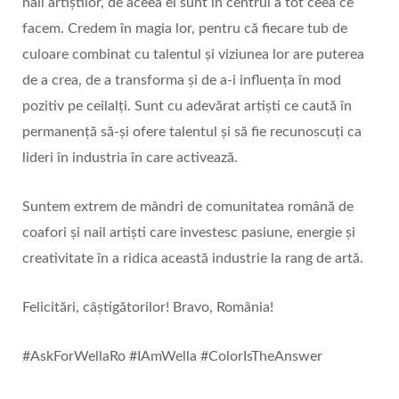
nail artiștilor, de aceea ei sunt în centrul a tot ceea ce
facem. Credem în magia lor, pentru că fiecare tub de
culoare combinat cu talentul și viziunea lor are puterea
de a crea, de a transforma și de a-i influența în mod
pozitiv pe ceilalți. Sunt cu adevărat artiști ce caută în
permanență să-și ofere talentul și să fie recunoscuți ca
lideri în industria în care activează.
Suntem extrem de mândri de comunitatea română de
coafori și nail artiști care investesc pasiune, energie și
creativitate în a ridica această industrie la rang de artă.
Felicitări, câștigătorilor! Bravo, România!
#AskForWellaRo #IAmWella #ColorIsTheAnswer