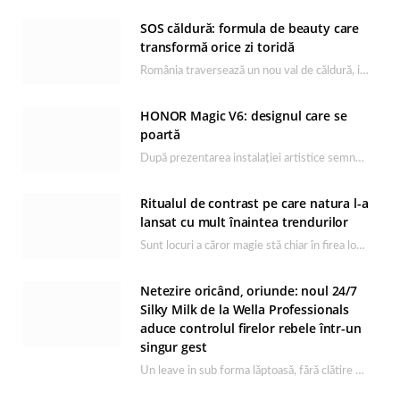
SOS căldură: formula de beauty care
transformă orice zi toridă
România traversează un nou val de căldură, iar rutina de îngrijire capătă un rol esențial…
HONOR Magic V6: designul care se
poartă
După prezentarea instalației artistice semnată de Catrinel Săbăciag în cadrul evenimentului de lansare HONOR Magic…
Ritualul de contrast pe care natura l-a
lansat cu mult înaintea trendurilor
Sunt locuri a căror magie stă chiar în firea lor naturală, iar Lacul Ursu din…
Netezire oricând, oriunde: noul 24/7
Silky Milk de la Wella Professionals
aduce controlul firelor rebele într-un
singur gest
Un leave in sub forma lăptoasă, fără clătire care completează rutina Ultimate Smooth și transformă…