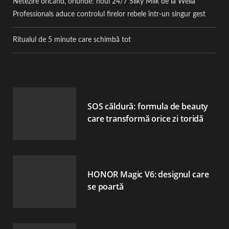
Netezire oricând, oriunde: noul 24/7 Silky Milk de la Wella
Professionals aduce controlul firelor rebele într-un singur gest
Ritualul de 5 minute care schimbă tot
SOS căldură: formula de beauty
care transformă orice zi toridă
HONOR Magic V6: designul care
se poartă