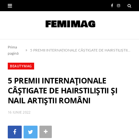
F
I
a
n
c
s
e
t
Prima
»
b
a
5 PREMII INTERNAȚIONALE CÂȘTIGATE DE HAIRSTILIȘTII ȘI NAIL ARTIȘTII ROMÂNI
pagină
o
g
BEAUTYMAG
o
r
5 PREMII INTERNAȚIONALE
k
a
CÂȘTIGATE DE HAIRSTILIȘTII ȘI
m
NAIL ARTIȘTII ROMÂNI
16 IUNIE 2022