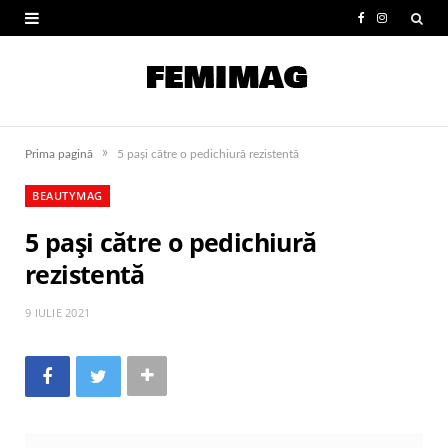
F
I
a
n
c
s
e
t
»
Prima pagină
5 pași către o pedichiură rezistentă
b
a
BEAUTYMAG
o
g
5 pași către o pedichiură
o
r
rezistentă
k
a
m
9 IULIE 2021