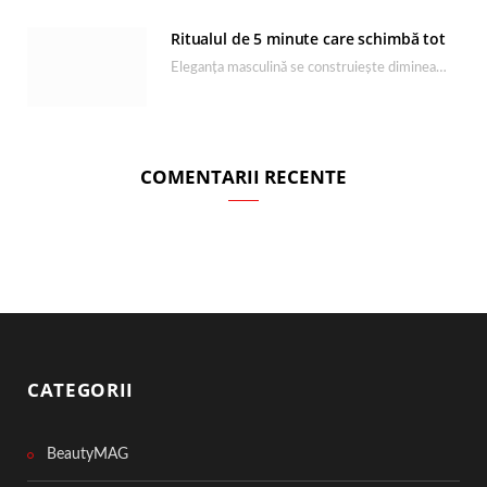
Ritualul de 5 minute care schimbă tot
Eleganța masculină se construiește dimineața, în câteva minute și cu produsele potrivite. O rutină de…
COMENTARII RECENTE
CATEGORII
BeautyMAG