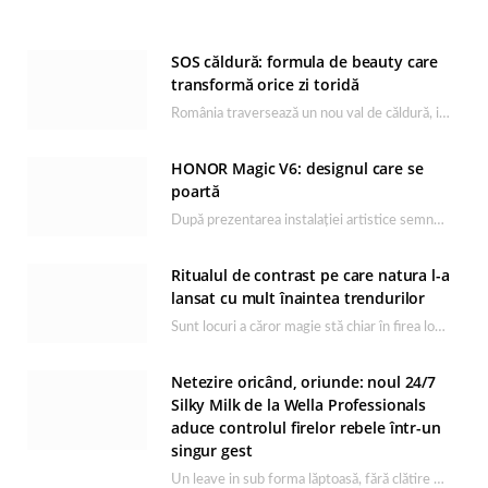
SOS căldură: formula de beauty care
transformă orice zi toridă
România traversează un nou val de căldură, iar rutina de îngrijire capătă un rol esențial…
HONOR Magic V6: designul care se
poartă
După prezentarea instalației artistice semnată de Catrinel Săbăciag în cadrul evenimentului de lansare HONOR Magic…
Ritualul de contrast pe care natura l-a
lansat cu mult înaintea trendurilor
Sunt locuri a căror magie stă chiar în firea lor naturală, iar Lacul Ursu din…
Netezire oricând, oriunde: noul 24/7
Silky Milk de la Wella Professionals
aduce controlul firelor rebele într-un
singur gest
Un leave in sub forma lăptoasă, fără clătire care completează rutina Ultimate Smooth și transformă…