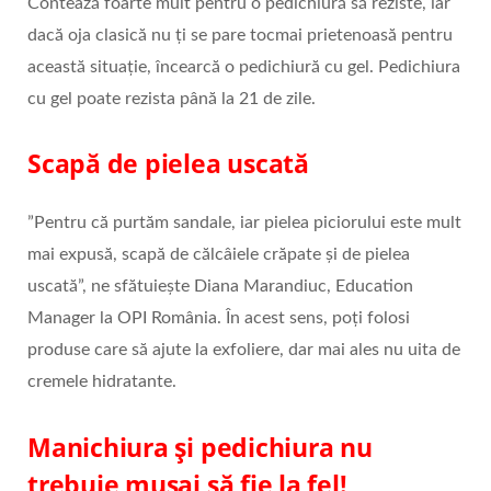
Contează foarte mult pentru o pedichiură să reziste, iar
dacă oja clasică nu ți se pare tocmai prietenoasă pentru
această situație, încearcă o pedichiură cu gel. Pedichiura
cu gel poate rezista până la 21 de zile.
Scapă de pielea uscată
”Pentru că purtăm sandale, iar pielea piciorului este mult
mai expusă, scapă de călcâiele crăpate și de pielea
uscată”, ne sfătuiește Diana Marandiuc, Education
Manager la OPI România. În acest sens, poți folosi
produse care să ajute la exfoliere, dar mai ales nu uita de
cremele hidratante.
Manichiura și pedichiura nu
trebuie musai să fie la fel!