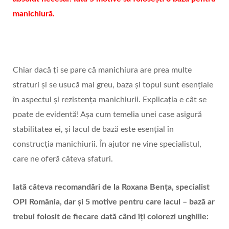
manichiură.
Chiar dacă ți se pare că manichiura are prea multe
straturi și se usucă mai greu, baza și topul sunt esențiale
în aspectul și rezistența manichiurii. Explicația e cât se
poate de evidentă! Așa cum temelia unei case asigură
stabilitatea ei, și lacul de bază este esențial în
construcția manichiurii. În ajutor ne vine specialistul,
care ne oferă câteva sfaturi.
Iată câteva recomandări de la Roxana Bența, specialist
OPI România, dar și 5 motive pentru care lacul – bază ar
trebui folosit de fiecare dată când îți colorezi unghiile: