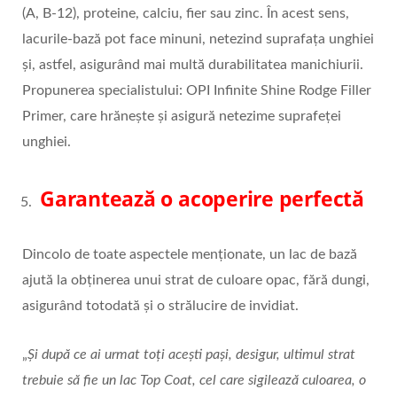
(A, B-12), proteine, calciu, fier sau zinc. În acest sens,
lacurile-bază pot face minuni, netezind suprafața unghiei
și, astfel, asigurând mai multă durabilitatea manichiurii.
Propunerea specialistului: OPI Infinite Shine Rodge Filler
Primer, care hrănește și asigură netezime suprafeței
unghiei.
Garantează o acoperire perfectă
Dincolo de toate aspectele menționate, un lac de bază
ajută la obținerea unui strat de culoare opac, fără dungi,
asigurând totodată și o strălucire de invidiat.
„
Și după ce ai urmat toți acești pași, desigur, ultimul strat
trebuie să fie un lac Top Coat, cel care sigilează culoarea, o