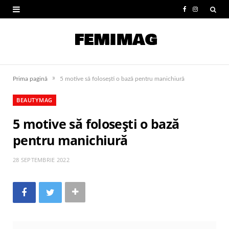
F
I
a
n
c
s
e
t
»
Prima pagină
5 motive să folosești o bază pentru manichiură
b
a
BEAUTYMAG
o
g
5 motive să folosești o bază
o
r
pentru manichiură
k
a
m
28 SEPTEMBRIE 2022