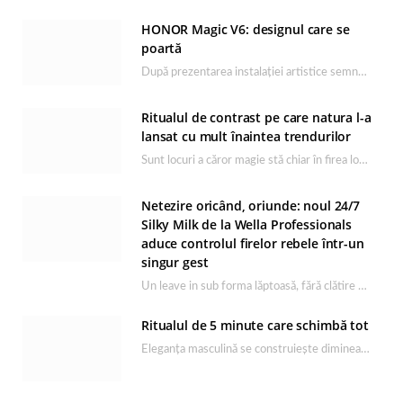
HONOR Magic V6: designul care se
poartă
După prezentarea instalației artistice semnată de Catrinel Săbăciag în cadrul evenimentului de lansare HONOR Magic…
Ritualul de contrast pe care natura l-a
lansat cu mult înaintea trendurilor
Sunt locuri a căror magie stă chiar în firea lor naturală, iar Lacul Ursu din…
Netezire oricând, oriunde: noul 24/7
Silky Milk de la Wella Professionals
aduce controlul firelor rebele într-un
singur gest
Un leave in sub forma lăptoasă, fără clătire care completează rutina Ultimate Smooth și transformă…
Ritualul de 5 minute care schimbă tot
Eleganța masculină se construiește dimineața, în câteva minute și cu produsele potrivite. O rutină de…