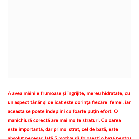
A avea mâinile frumoase și îngrijite, mereu hidratate, cu
un aspect tânăr și delicat este dorința fiecărei femei, iar
aceasta se poate îndeplini cu foarte puțin efort. O
manichiură corectă are mai multe straturi. Culoarea
este importantă, dar primul strat, cel de bază, este
absolut necesar. Iată 5 motive să folosești o bază pentru