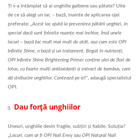
Ți s-a întâmplat să ai unghiile galbene sau pătate? Uite
de ce să alegi un lac – bază, înainte de aplicarea ojei
preferate: „
Acest lac ajută la prevenirea pătării unghiei, în
special dacă sunt folosite nuanțe mai închise. Însă unele
lacuri – bază fac mult mai mult de atât, așa cum este OPI
Infinite Shine, o bază și un tratament. Bogat în nutrienți,
OPI Infinite Shine Brightening Primer conține ulei de flori de
lotus, cu foarte mulți antioxidanți și extract de bambus, care
dă strălucire unghiilor. Contează pe el!”
, adaugă specialistul
OPI.
Dau forță unghiilor
Uneori, unghiile devin fragile, subțiri și fiabile. Soluția?
„
Lacuri, cum ar fi OPI Nail Envy sau OPI Natural Nail