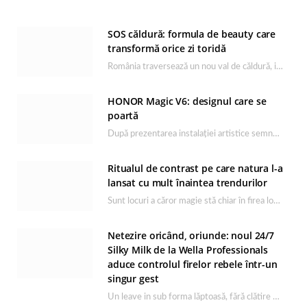
SOS căldură: formula de beauty care
transformă orice zi toridă
România traversează un nou val de căldură, iar rutina de îngrijire capătă un rol esențial…
HONOR Magic V6: designul care se
poartă
După prezentarea instalației artistice semnată de Catrinel Săbăciag în cadrul evenimentului de lansare HONOR Magic…
Ritualul de contrast pe care natura l-a
lansat cu mult înaintea trendurilor
Sunt locuri a căror magie stă chiar în firea lor naturală, iar Lacul Ursu din…
Netezire oricând, oriunde: noul 24/7
Silky Milk de la Wella Professionals
aduce controlul firelor rebele într-un
singur gest
Un leave in sub forma lăptoasă, fără clătire care completează rutina Ultimate Smooth și transformă…