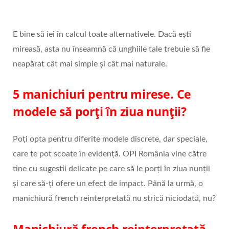
E bine să iei în calcul toate alternativele. Dacă ești
mireasă, asta nu înseamnă că unghiile tale trebuie să fie
neapărat cât mai simple și cât mai naturale.
5 manichiuri pentru mirese. Ce
modele să porți în ziua nunții?
Poți opta pentru diferite modele discrete, dar speciale,
care te pot scoate în evidență. OPI România vine către
tine cu sugestii delicate pe care să le porți în ziua nunții
și care să-ți ofere un efect de impact. Până la urmă, o
manichiură french reinterpretată nu strică niciodată, nu?
Manichiură french reinterpretată