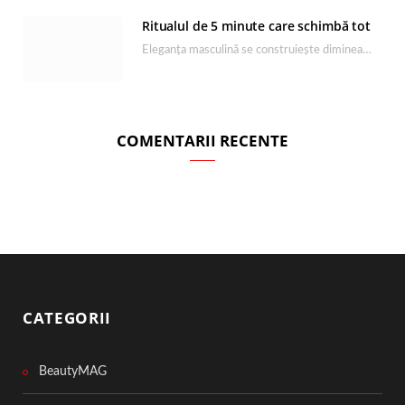
Ritualul de 5 minute care schimbă tot
Eleganța masculină se construiește dimineața, în câteva minute și cu produsele potrivite. O rutină de…
COMENTARII RECENTE
CATEGORII
BeautyMAG