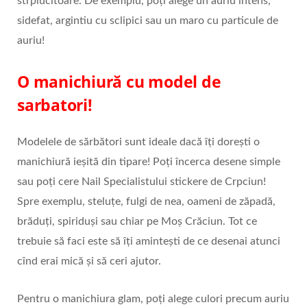
strplucitoare. De exemplu, poți alege un auriu intens,
sidefat, argintiu cu sclipici sau un maro cu particule de
auriu!
O manichiură cu model de
sarbatori!
Modelele de sărbători sunt ideale dacă îți dorești o
manichiură ieșită din tipare! Poți încerca desene simple
sau poți cere Nail Specialistului stickere de Crpciun!
Spre exemplu, steluțe, fulgi de nea, oameni de zăpadă,
brăduți, spiriduși sau chiar pe Moș Crăciun. Tot ce
trebuie să faci este să îți amintești de ce desenai atunci
cînd erai mică și să ceri ajutor.
Pentru o manichiura glam, poți alege culori precum auriu