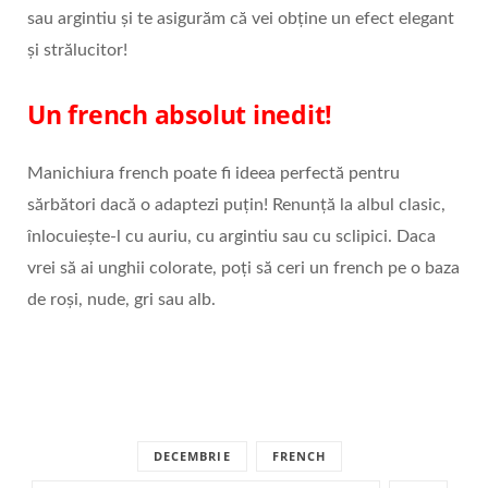
sau argintiu și te asigurăm că vei obține un efect elegant
și strălucitor!
Un french absolut inedit!
Manichiura french poate fi ideea perfectă pentru
sărbători dacă o adaptezi puțin! Renunță la albul clasic,
înlocuiește-l cu auriu, cu argintiu sau cu sclipici. Daca
vrei să ai unghii colorate, poți să ceri un french pe o baza
de roși, nude, gri sau alb.
DECEMBRIE
FRENCH