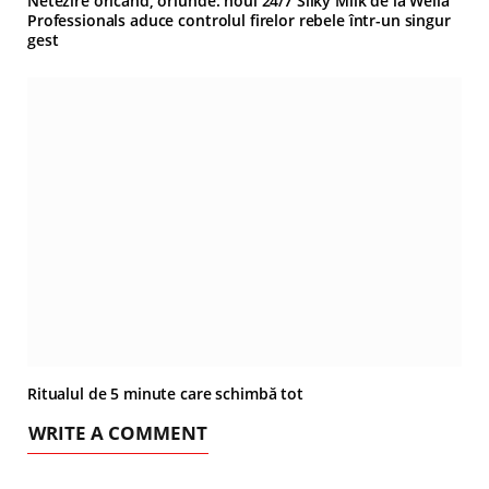
Netezire oricând, oriunde: noul 24/7 Silky Milk de la Wella
Professionals aduce controlul firelor rebele într-un singur
gest
Ritualul de 5 minute care schimbă tot
WRITE A COMMENT