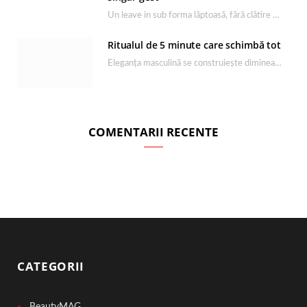
Un leave in sub forma lăptoasă, fără clătire care completează rutina Ultimate Smooth și transformă…
Ritualul de 5 minute care schimbă tot
Eleganța masculină se construiește dimineața, în câteva minute și cu produsele potrivite. O rutină de…
COMENTARII RECENTE
CATEGORII