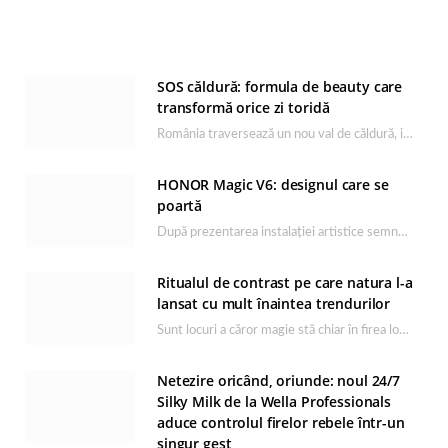
SOS căldură: formula de beauty care
transformă orice zi toridă
România traversează un nou val de căldură, iar rutina de îngrijire capătă un rol esențial…
HONOR Magic V6: designul care se
poartă
După prezentarea instalației artistice semnată de Catrinel Săbăciag în cadrul evenimentului de lansare HONOR Magic…
Ritualul de contrast pe care natura l-a
lansat cu mult înaintea trendurilor
Sunt locuri a căror magie stă chiar în firea lor naturală, iar Lacul Ursu din…
Netezire oricând, oriunde: noul 24/7
Silky Milk de la Wella Professionals
aduce controlul firelor rebele într-un
singur gest