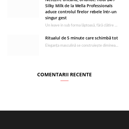
Silky Milk de la Wella Professionals
aduce controlul firelor rebele într-un
singur gest
Un leave in sub forma lăptoasă, fără clătire care completează rutina Ultimate Smooth și transformă…
Ritualul de 5 minute care schimbă tot
Eleganța masculină se construiește dimineața, în câteva minute și cu produsele potrivite. O rutină de…
COMENTARII RECENTE