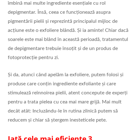
îmbină mai multe ingrediente esențiale cu rol
depigmentar. Însă, ceea ce funcționează asupra
pigmentării pielii și reprezintă principalul mijloc de
acțiune este o exfoliere blândă. Și ia aminte! Chiar dacă
soarele este mai blând în această perioadă, tratamentul
de depigmentare trebuie însoțit și de un produs de
fotoprotecție pentru zi.
Și da, atunci când apelăm la exfoliere, putem folosi și
produse care conțin ingrediente exfoliante și care
stimulează reînnoirea pielii, atent concepute de experți
pentru a trata pielea cu cea mai mare grijă. Mai mult
decât atât: Incluzându-le în rutina zilnică putem să
reducem și chiar să ștergem inesteticele pete.
Iată cele mai eficiente 3