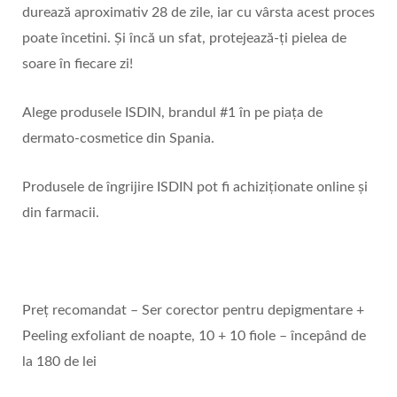
durează aproximativ 28 de zile, iar cu vârsta acest proces
poate încetini. Și încă un sfat, protejează-ți pielea de
soare în fiecare zi!
Alege produsele ISDIN, brandul #1 în pe piața de
dermato-cosmetice din Spania.
Produsele de îngrijire ISDIN pot fi achiziționate online și
din farmacii.
Preț recomandat – Ser corector pentru depigmentare +
Peeling exfoliant de noapte, 10 + 10 fiole – începând de
la 180 de lei