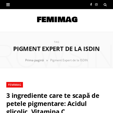
F
I
a
n
c
s
e
t
ROWSI
b
a
TAG
PIGMENT EXPERT DE LA ISDIN
o
g
o
r
»
Prima pagină
Pigment Expert de la ISDIN
k
a
m
FEMIMAG
3 ingrediente care te scapă de
petele pigmentare: Acidul
glicolic, Vitamina C,