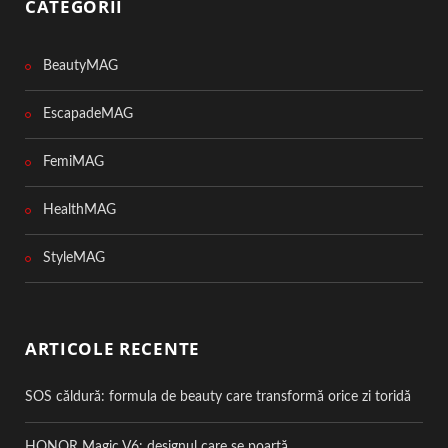
CATEGORII
BeautyMAG
EscapadeMAG
FemiMAG
HealthMAG
StyleMAG
ARTICOLE RECENTE
SOS căldură: formula de beauty care transformă orice zi toridă
HONOR Magic V6: designul care se poartă