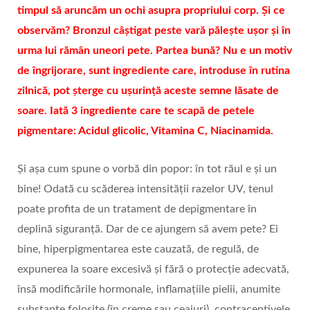
timpul să aruncăm un ochi asupra propriului corp. Și ce
observăm? Bronzul câștigat peste vară pălește ușor și în
urma lui rămân uneori pete. Partea bună? Nu e un motiv
de îngrijorare, sunt ingrediente care, introduse în rutina
zilnică, pot șterge cu ușurință aceste semne lăsate de
soare. Iată 3 ingrediente care te scapă de petele
pigmentare: Acidul glicolic, Vitamina C, Niacinamida.
Și așa cum spune o vorbă din popor: în tot răul e și un
bine! Odată cu scăderea intensității razelor UV, tenul
poate profita de un tratament de depigmentare în
deplină siguranță. Dar de ce ajungem să avem pete? Ei
bine, hiperpigmentarea este cauzată, de regulă, de
expunerea la soare excesivă și fără o protecție adecvată,
însă modificările hormonale, inflamațiile pielii, anumite
substanțe folosite (în creme sau ceaiuri), contraceptivele,