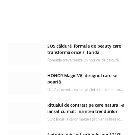
SOS căldură: formula de beauty care
transformă orice zi toridă
România traversează un nou val de căldură, iar rutina de îngrijire capătă un rol esențial…
HONOR Magic V6: designul care se
poartă
După prezentarea instalației artistice semnată de Catrinel Săbăciag în cadrul evenimentului de lansare HONOR Magic…
Ritualul de contrast pe care natura l-a
lansat cu mult înaintea trendurilor
Sunt locuri a căror magie stă chiar în firea lor naturală, iar Lacul Ursu din…
Netezire oricând, oriunde: noul 24/7