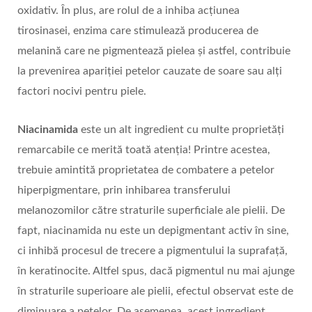
oxidativ. În plus, are rolul de a inhiba acțiunea
tirosinasei, enzima care stimulează producerea de
melanină care ne pigmentează pielea și astfel, contribuie
la prevenirea apariției petelor cauzate de soare sau alți
factori nocivi pentru piele.
Niacinamida
este un alt ingredient cu multe proprietăți
remarcabile ce merită toată atenția! Printre acestea,
trebuie amintită proprietatea de combatere a petelor
hiperpigmentare, prin inhibarea transferului
melanozomilor către straturile superficiale ale pielii. De
fapt, niacinamida nu este un depigmentant activ în sine,
ci inhibă procesul de trecere a pigmentului la suprafață,
în keratinocite. Altfel spus, dacă pigmentul nu mai ajunge
în straturile superioare ale pielii, efectul observat este de
diminuare a petelor. De asemenea, acest ingredient