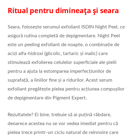
Ritual pentru dimineața și seara
Seara, folosește serumul exfoliant ISDIN Night Peel, ce
asigură rutina completă de depigmentare. Night Peel
este un peeling exfoliant de noapte, o combinație de
acizi alfa-hidroxi (glicolic, tartaric și malic) care
stimulează exfolierea celulelor superficiale ale pielii
pentru a ajuta la estomparea imperfecțiunilor de
suprafață, a liniilor fine și a ridurilor. Acest serum
exfoliant pregătește pielea pentru acțiunea compușilor
de depigmentare din Pigment Expert.
Rezultatele? Ei bine, trebuie să ai puțină răbdare,
deoarece acestea nu se vor vedea imediat pentru că
pielea trece printr-un ciclu natural de reînnoire care