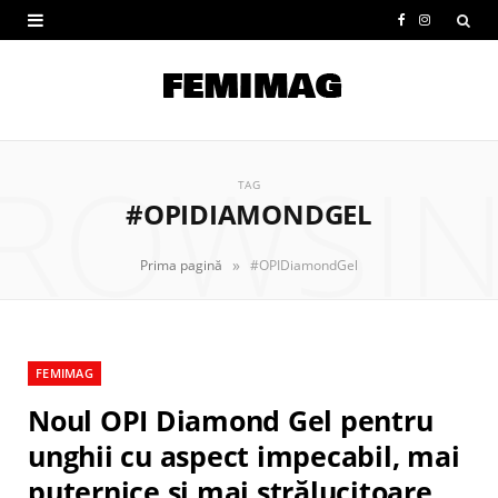
F
I
a
n
c
s
e
t
ROWSI
b
a
TAG
#OPIDIAMONDGEL
o
g
o
r
»
Prima pagină
#OPIDiamondGel
k
a
m
FEMIMAG
Noul OPI Diamond Gel pentru
unghii cu aspect impecabil, mai
puternice și mai strălucitoare