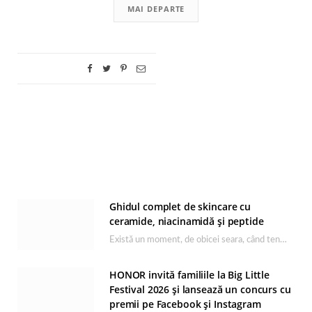
MAI DEPARTE
Ghidul complet de skincare cu
ceramide, niacinamidă și peptide
Există un moment, de obicei seara, când tenul își arată starea reală. După o zi…
HONOR invită familiile la Big Little
Festival 2026 și lansează un concurs cu
premii pe Facebook și Instagram