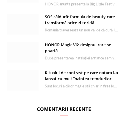
HONOR anunță prezența la Big Little Festival 2026, unul dintre cele mai așteptate evenimente dedicate…
SOS căldură: formula de beauty care
transformă orice zi toridă
România traversează un nou val de căldură, iar rutina de îngrijire capătă un rol esențial…
HONOR Magic V6: designul care se
poartă
După prezentarea instalației artistice semnată de Catrinel Săbăciag în cadrul evenimentului de lansare HONOR Magic…
Ritualul de contrast pe care natura l-a
lansat cu mult înaintea trendurilor
Sunt locuri a căror magie stă chiar în firea lor naturală, iar Lacul Ursu din…
COMENTARII RECENTE