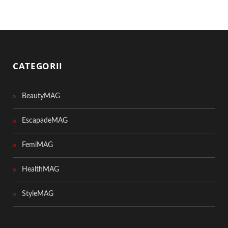
CATEGORII
BeautyMAG
EscapadeMAG
FemiMAG
HealthMAG
StyleMAG