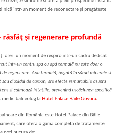
re trezește simțurile și oferă pielii prospețime instant.
 zilnică într-un moment de reconectare și pregătește
 răsfăț și regenerare profundă
ți oferi un moment de respiro într-un cadru dedicat
ut într-un centru spa cu apă termală nu este doar o
ual de regenerare. Apa termală, bogată în săruri minerale și
 sau dioxidul de carbon, are efecte remarcabile asupra
intens și calmează iritațiile, prevenind uscăciunea specifică
k, medic balneolog la
Hotel Palace Băile Govora.
 balneare din România este Hotel Palace din Băile
afinament, care oferă o gamă completă de tratamente
te poți bucura de: