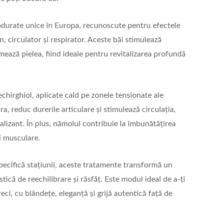
iodurate unice în Europa, recunoscute pentru efectele
, circulator și respirator. Aceste băi stimulează
mează pielea, fiind ideale pentru revitalizarea profundă
chirghiol, aplicate cald pe zonele tensionate ale
, reduc durerile articulare și stimulează circulația,
alizant. În plus, nămolul contribuie la îmbunătățirea
ii musculare.
specifică stațiunii, aceste tratamente transformă un
ică de reechilibrare și răsfăț. Este modul ideal de a-ți
eci, cu blândețe, eleganță și grijă autentică față de