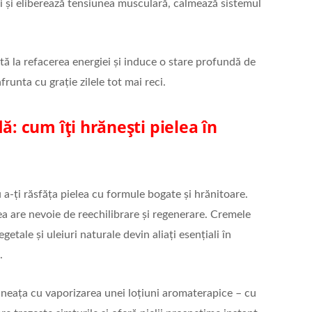
i și eliberează tensiunea musculară, calmează sistemul
jută la refacerea energiei și induce o stare profundă de
runta cu grație zilele tot mai reci.
ă: cum îți hrănești pielea în
-ți răsfăța pielea cu formule bogate și hrănitoare.
ea are nevoie de reechilibrare și regenerare. Cremele
getale și uleiuri naturale devin aliați esențiali în
.
ineața cu vaporizarea unei loțiuni aromaterapice – cu