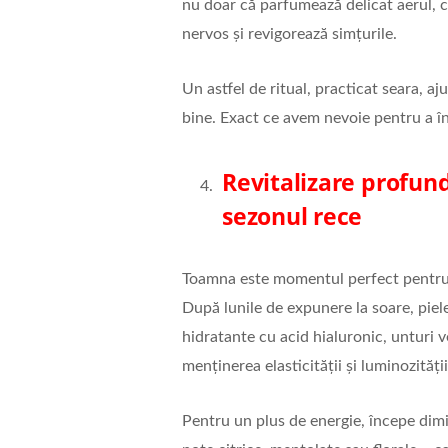
nu doar că parfumează delicat aerul, c
nervos și revigorează simțurile.
Un astfel de ritual, practicat seara, a
bine. Exact ce avem nevoie pentru a înf
Revitalizare profund
sezonul rece
Toamna este momentul perfect pentru a
După lunile de expunere la soare, piel
hidratante cu acid hialuronic, unturi ve
menținerea elasticității și luminozității
Pentru un plus de energie, începe dim