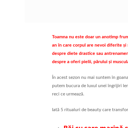
Toamna nu este doar un anotimp frumo
an în care corpul are nevoi diferite și
despre diete drastice sau antrenamen
despre a oferi pielii, părului și musc
În acest sezon nu mai suntem în goana 
putem bucura de luxul unei îngrijiri le
reci ce urmează.
Iată 5 ritualuri de beauty care transf
Băi cu sare marină ș