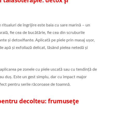
 ritualuri de îngrijire este baia cu sare marină – un
rală, fie cea de bucătărie, fie cea din scruburile
nte și detoxifiante. Aplicată pe piele prin masaj ușor,
e apă și exfoliază delicat, lăsând pielea netedă și
aplicarea pe zonele cu piele uscată sau cu tendință de
sau duș. Este un gest simplu, dar cu impact major
erfect pentru serile răcoroase de toamnă.
 pentru decolteu: frumusețe