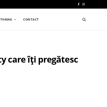
F
I
a
n
LTHMAG
CONTACT
c
s
e
t
b
a
o
g
y care îți pregătesc
o
r
k
a
m