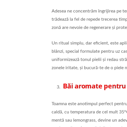
Adesea ne concentrăm îngrijirea pe ten,
trădează la fel de repede trecerea tim
zonă are nevoie de regenerare și protec
Un ritual simplu, dar eficient, este apl
blânzi, special formulate pentru uz ca
uniformizează tonul pielii și redau str
zonele iritate, și bucură-te de o piele n
Băi aromate pentru t
Toamna este anotimpul perfect pentru a
caldă, cu temperatura de cel mult 35°C
mentă sau lemongrass, devine un adevă