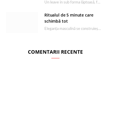
Un leave in sub forma lăptoasă, fără clătire care completează rutina Ultimate Smooth și transformă…
Ritualul de 5 minute care
schimbă tot
Eleganța masculină se construiește dimineața, în câteva minute și cu produsele potrivite. O rutină de…
COMENTARII RECENTE