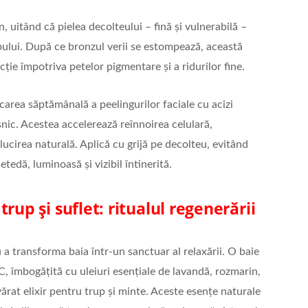
 uitând că pielea decolteului – fină și vulnerabilă –
pului. După ce bronzul verii se estompează, această
ție împotriva petelor pigmentare și a ridurilor fine.
icarea săptămânală a peelingurilor faciale cu acizi
snic. Acestea accelerează reînnoirea celulară,
ălucirea naturală. Aplică cu grijă pe decolteu, evitând
etedă, luminoasă și vizibil întinerită.
rup și suflet: ritualul regenerării
 transforma baia într-un sanctuar al relaxării. O baie
, îmbogățită cu uleiuri esențiale de lavandă, rozmarin,
rat elixir pentru trup și minte. Aceste esențe naturale