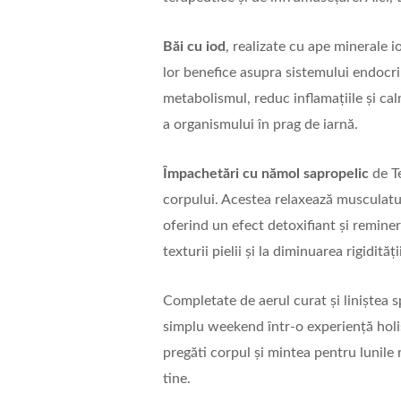
Băi cu iod
, realizate cu ape minerale 
lor benefice asupra sistemului endocrin
metabolismul, reduc inflamațiile și cal
a organismului în prag de iarnă.
Împachetări cu nămol sapropelic
de Te
corpului. Acestea relaxează musculatura
oferind un efect detoxifiant și reminer
texturii pielii și la diminuarea rigidităț
Completate de aerul curat și liniștea 
simplu weekend într-o experiență holist
pregăti corpul și mintea pentru lunile r
tine.