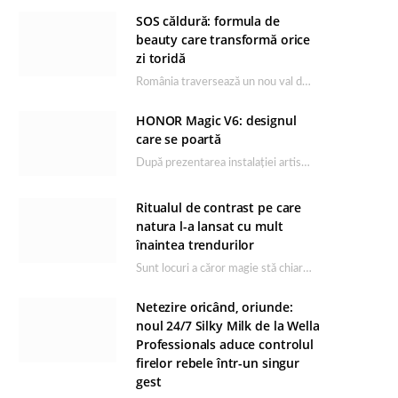
SOS căldură: formula de
beauty care transformă orice
zi toridă
România traversează un nou val de căldură, iar rutina de îngrijire capătă un rol esențial…
HONOR Magic V6: designul
care se poartă
După prezentarea instalației artistice semnată de Catrinel Săbăciag în cadrul evenimentului de lansare HONOR Magic…
Ritualul de contrast pe care
natura l-a lansat cu mult
înaintea trendurilor
Sunt locuri a căror magie stă chiar în firea lor naturală, iar Lacul Ursu din…
Netezire oricând, oriunde:
noul 24/7 Silky Milk de la Wella
Professionals aduce controlul
firelor rebele într-un singur
gest