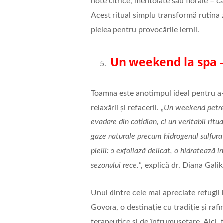
note citrice, mentolate sau florale – ca
Acest ritual simplu transformă rutina
pielea pentru provocările iernii.
Un weekend la spa –
Toamna este anotimpul ideal pentru a-
relaxării și refacerii. „
Un weekend petrec
evadare din cotidian, ci un veritabil rit
gaze naturale precum hidrogenul sulfurat
pielii: o exfoliază delicat, o hidratează 
sezonului rece.
”, explică dr. Diana Gali
Unul dintre cele mai apreciate refugii
Govora, o destinație cu tradiție și r
terapeutice și de înfrumusețare. Aici, 