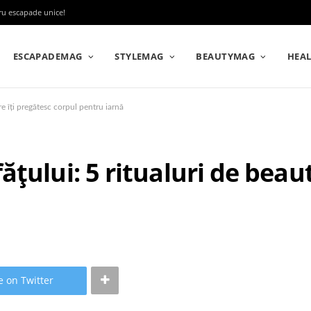
tru escapade unice!
ESCAPADEMAG
STYLEMAG
BEAUTYMAG
HEA
re îți pregătesc corpul pentru iarnă
țului: 5 ritualuri de beaut
e on Twitter