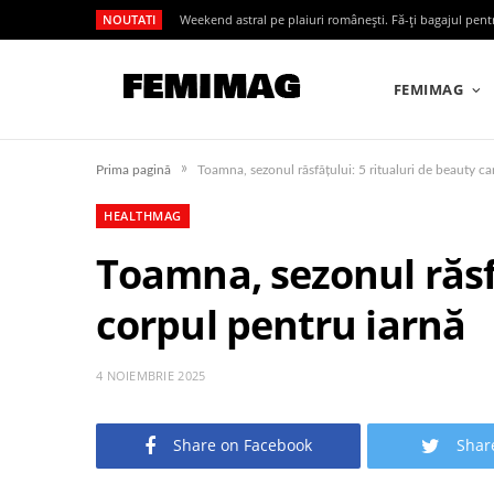
NOUTATI
Weekend astral pe plaiuri românești. Fă-ți bagajul pen
FEMIMAG
»
Prima pagină
Toamna, sezonul răsfățului: 5 ritualuri de beauty ca
HEALTHMAG
Toamna, sezonul răsfă
corpul pentru iarnă
4 NOIEMBRIE 2025
Share on Facebook
Shar