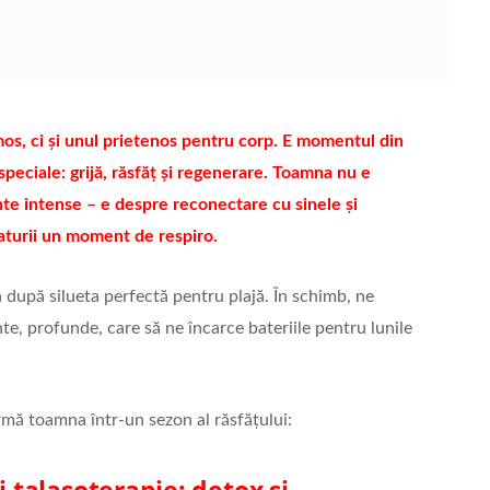
s, ci și unul prietenos pentru corp. E momentul din
 speciale: grijă, răsfăț și regenerare. Toamna nu e
te intense – e despre reconectare cu sinele și
ulaturii un moment de respiro.
după silueta perfectă pentru plajă. În schimb, ne
nte, profunde, care să ne încarce bateriile pentru lunile
ormă toamna într-un sezon al răsfățului:
i talasoterapie: detox și