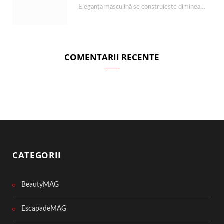
Eleganța masculină se construiește dimineața, în câteva minute și cu produsele potrivite. O rutină de…
COMENTARII RECENTE
CATEGORII
BeautyMAG
EscapadeMAG