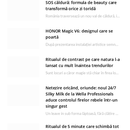
SOS căldură: formula de beauty care
transformă orice zi toridă
România traversează un nou val de căldură, iar rutina de îngrijire capătă un rol esențial…
HONOR Magic V6: designul care se
poartă
După prezentarea instalației artistice semnată de Catrinel Săbăciag în cadrul evenimentului de lansare HONOR Magic…
Ritualul de contrast pe care natura l-a
lansat cu mult înaintea trendurilor
Sunt locuri a căror magie stă chiar în firea lor naturală, iar Lacul Ursu din…
Netezire oricând, oriunde: noul 24/7
Silky Milk de la Wella Professionals
aduce controlul firelor rebele într-un
singur gest
Un leave in sub forma lăptoasă, fără clătire care completează rutina Ultimate Smooth și transformă…
Ritualul de 5 minute care schimbă tot