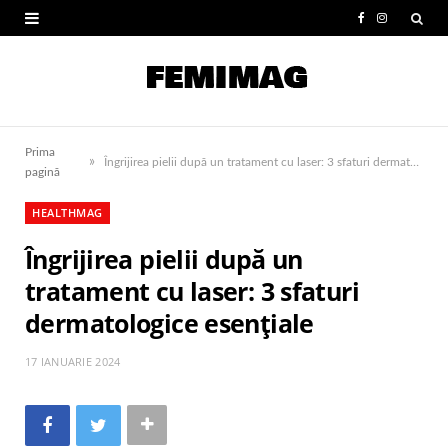
F
I
a
n
c
s
e
t
Prima
»
b
a
Îngrijirea pielii după un tratament cu laser: 3 sfaturi dermatologice esențiale
pagină
o
g
HEALTHMAG
o
r
Îngrijirea pielii după un
k
a
tratament cu laser: 3 sfaturi
m
dermatologice esențiale
17 IANUARIE 2024