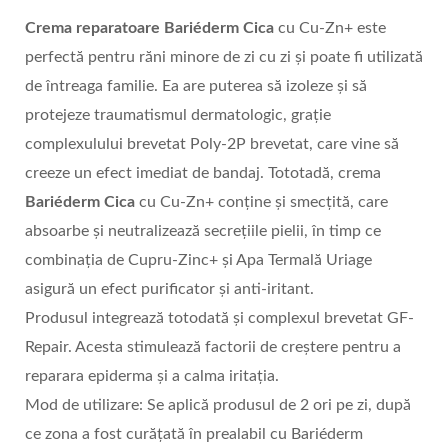
Crema reparatoare
Bariéderm Cica
cu Cu-Zn+ este
perfectă pentru răni minore de zi cu zi și poate fi utilizată
de întreaga familie. Ea are puterea să izoleze și să
protejeze traumatismul dermatologic, grație
complexulului brevetat Poly-2P brevetat, care vine să
creeze un efect imediat de bandaj. Tototadă, crema
Bariéderm Cica
cu Cu-Zn+ conține și smecțită, care
absoarbe și neutralizează secrețiile pielii, în timp ce
combinația de Cupru-Zinc+ și Apa Termală Uriage
asigură un efect purificator și anti-iritant.
Produsul integrează totodată și complexul brevetat GF-
Repair. Acesta stimulează factorii de creștere pentru a
reparara epiderma și a calma iritația.
Mod de utilizare: Se aplică produsul de 2 ori pe zi, după
ce zona a fost curățată în prealabil cu Bariéderm