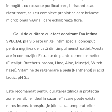
îmbogățit cu extracte purificatoare, hidratante sau
răcoritoare, sau cu complexe prebiotice care hrănesc
microbiomul vaginal, care echilibrează flora.
Gelul de c
urățare cu efect odorizant Eva Intima
SPECIAL pH 3.5
este un gel intim special conceput
pentru îngrjirea delicată din timpul menstruației. Acesta
are în compoziție: Extracte de plante dermocosmetice
(Eucalipt, Butcher’s-broom, Lime, Aloe, Mușețel, Witch-
hazel), Vitamine de regenerare a pielii (Panthenol) și acid
lactic: pH 3.5.
Este recomandat pentru curățarea zilnică și protecția
zonei sensibile. Ideal în cazurile în care poate exista
miros intens, transpirație (din cauza temperaturilor