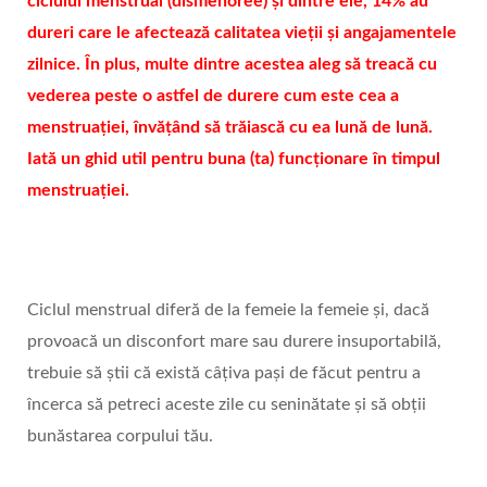
ciclului menstrual (dismenoree) și dintre ele, 14% au
dureri care le afectează calitatea vieții și angajamentele
zilnice. În plus, multe dintre acestea aleg să treacă cu
vederea peste o astfel de durere cum este cea a
menstruației, învățând să trăiască cu ea lună de lună.
Iată un ghid util pentru buna (ta) funcționare în timpul
menstruației.
Ciclul menstrual diferă de la femeie la femeie și, dacă
provoacă un disconfort mare sau durere insuportabilă,
trebuie să știi că există câțiva pași de făcut pentru a
încerca să petreci aceste zile cu seninătate și să obții
bunăstarea corpului tău.