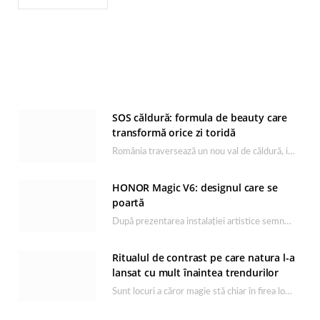
SOS căldură: formula de beauty care
transformă orice zi toridă
România traversează un nou val de căldură, iar rutina de îngrijire capătă un rol esențial…
HONOR Magic V6: designul care se
poartă
După prezentarea instalației artistice semnată de Catrinel Săbăciag în cadrul evenimentului de lansare HONOR Magic…
Ritualul de contrast pe care natura l-a
lansat cu mult înaintea trendurilor
Sunt locuri a căror magie stă chiar în firea lor naturală, iar Lacul Ursu din…