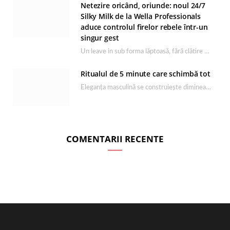
Netezire oricând, oriunde: noul 24/7
Silky Milk de la Wella Professionals
aduce controlul firelor rebele într-un
singur gest
Un leave in sub forma lăptoasă, fără clătire care completează rutina Ultimate Smooth și transformă…
Ritualul de 5 minute care schimbă tot
Eleganța masculină se construiește dimineața, în câteva minute și cu produsele potrivite. O rutină de…
COMENTARII RECENTE