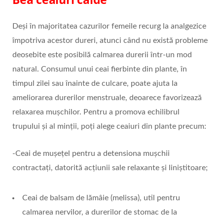
Deși în majoritatea cazurilor femeile recurg la analgezice
împotriva acestor dureri, atunci când nu există probleme
deosebite este posibilă calmarea durerii într-un mod
natural. Consumul unui ceai fierbinte din plante, în
timpul zilei sau înainte de culcare, poate ajuta la
ameliorarea durerilor menstruale, deoarece favorizează
relaxarea mușchilor. Pentru a promova echilibrul
trupului și al minții, poți alege ceaiuri din plante precum:
-Ceai de mușețel pentru a detensiona mușchii
contractați, datorită acțiunii sale relaxante și liniștitoare;
Ceai de balsam de lămâie (melissa), util pentru
calmarea nervilor, a durerilor de stomac de la