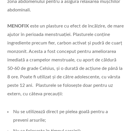
zona abdomenului pentru a asigura relaxarea mușchilor
abdominali.
MENOFIX
este un plasture cu efect de încălzire, de mare
ajutor în perioada menstruației. Plasturele conține
ingrediente precum fier, carbon activat și pudră de cuarț
monzonit. Acesta a fost conceput pentru ameliorarea
imediată a crampelor menstruale, cu aport de căldură
50-60 de grade Celsius, și o durată de acțiune de până la
8 ore. Poate fi utilizat și de către adolescente, cu vârsta
peste 12 ani. Plasturele se folosește doar pentru uz
extern, cu câteva precauții:
Nu se utilizează direct pe pielea goală pentru a
preveni arsurile;
Nu se folosește în timpul sarcinii;