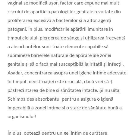
vaginal se modifică ușor, factor care expune mai mult
riscului de apariție a patologiilor genitale rezultate din
proliferarea excesivă a bacteriilor și a altor agenți
patogeni. În plus, modificările apărării imunitare în
timpul ciclului, pierderea de sânge și utilizarea frecventă
a absorbantelor sunt toate elemente capabile să
submineze barierele naturale de apărare ale zonei
genitale și să o facă mai susceptibilă la iritații și infecții.
Așadar, concentrarea asupra unei igiene intime adecvate
în timpul menstruației este crucială, dacă vrei să-ți
păstrezi starea de bine și sănătatea intacte. Și nu uita:
Schimbă des absorbantul pentru a asigura o igienă
impecabilă a zonei intime și o stare de sănătate bună a
organismului!
În plus, optează pentru un gel intim de curățare