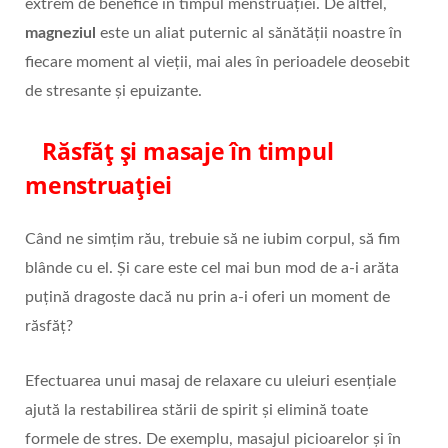
extrem de benefice în timpul menstruației. De altfel,
magneziul
este un aliat puternic al sănătății noastre în
fiecare moment al vieții, mai ales în perioadele deosebit
de stresante și epuizante.
Răsfăț și masaje în timpul
menstruației
Când ne simțim rău, trebuie să ne iubim corpul, să fim
blânde cu el. Și care este cel mai bun mod de a-i arăta
puțină dragoste dacă nu prin a-i oferi un moment de
răsfăț?
Efectuarea unui masaj de relaxare cu uleiuri esențiale
ajută la restabilirea stării de spirit și elimină toate
formele de stres. De exemplu, masajul picioarelor și în