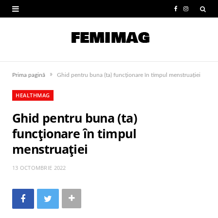
F
I
a
n
c
s
e
t
»
Prima pagină
Ghid pentru buna (ta) funcționare în timpul menstruației
b
a
HEALTHMAG
o
g
Ghid pentru buna (ta)
o
r
funcționare în timpul
k
a
menstruației
m
13 OCTOMBRIE 2022