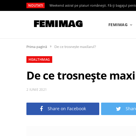
NOUTATI
Weekend astral pe plaiuri românești. Fă-ți bagajul pen
FEMIMAG
»
Prima pagină
De ce trosnește maxilarul?
HEALTHMAG
De ce trosnește maxi
2 IUNIE 2021
Share on Facebook
Shar