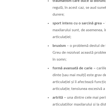
traumatism care duce la disfun
regulă, în acest caz, se aud sune
durere;
sport intens cu o sarcină grea –
maxilarului sunt, de asemenea, î
articulației;
bruxism
– o problemă destul de f
Greu de rezolvat această problem
în somn;
formă avansată de carie –
cariil
dinte (sau mai mulți) este grav d
articulației și îi afectează func
articulație; tensiunea excesivă 
artrită –
una dintre cele mai peri
articulațiilor maxilarului și la d