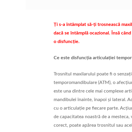
Ți s-a întâmplat să-ți trosnească max
dacă se întâmplă ocazional. Însă cân
o disfuncție.
Ce este disfuncția articulației temp
Trosnitul maxilarului poate fi o senzaț
temporomandibulare (ATM), o afecţiune
este una dintre cele mai complexe arti
mandibulei înainte, înapoi şi lateral. A
cu o articulație pe fiecare parte. Acț
de capacitatea noastră de a mesteca, v
corect, poate apărea trosnitul sau acel 