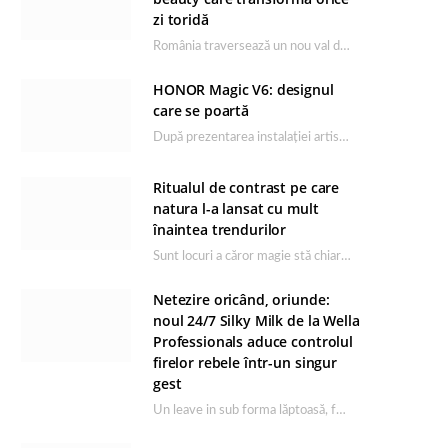
zi toridă
România traversează un nou val de căldură, iar rutina de îngrijire capătă un rol esențial…
HONOR Magic V6: designul
care se poartă
După prezentarea instalației artistice semnată de Catrinel Săbăciag în cadrul evenimentului de lansare HONOR Magic…
Ritualul de contrast pe care
natura l-a lansat cu mult
înaintea trendurilor
Sunt locuri a căror magie stă chiar în firea lor naturală, iar Lacul Ursu din…
Netezire oricând, oriunde:
noul 24/7 Silky Milk de la Wella
Professionals aduce controlul
firelor rebele într-un singur
gest
Un leave in sub forma lăptoasă, fără clătire care completează rutina Ultimate Smooth și transformă…