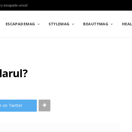
tru escapade unice!
ESCAPADEMAG
STYLEMAG
BEAUTYMAG
HEA
larul?
e on Twitter