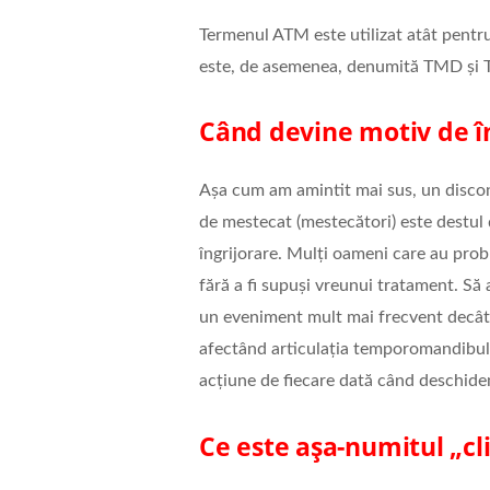
Termenul ATM este utilizat atât pentru a
este, de asemenea, denumită TMD și
Când devine motiv de în
Așa cum am amintit mai sus, un disconf
de mestecat (mestecători) este destul d
îngrijorare. Mulți oameni care au prob
fără a fi supuși vreunui tratament. Să 
un eveniment mult mai frecvent decât a
afectând articulația temporomandibular
acțiune de fiecare dată când deschide
Ce este așa-numitul „cl