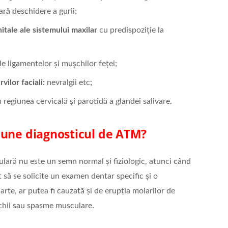
ară deschidere a gurii;
itale ale sistemului maxilar
cu predispoziție la
e ligamentelor și mușchilor feței;
vilor faciali:
nevralgii etc;
 regiunea cervicală și parotidă a glandei salivare.
pune diagnosticul de ATM?
lară nu este un semn normal și fiziologic, atunci când
 să se solicite un examen dentar specific și o
arte, ar putea fi cauzată și de erupția molarilor de
echii sau spasme musculare.