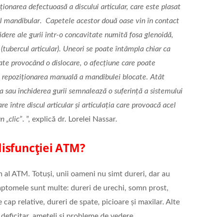
ionarea defectuoasă a discului articular, care este plasat
ul mandibular
.
Capetele acestor două oase vin în contact
hidere ale gurii într-o concavitate numită fosa glenoidă,
(tubercul articular). Uneori se poate întâmpla chiar ca
ate provocând o dislocare, o afecțiune care poate
ru repoziționarea manuală a mandibulei blocate. Atât
rea sau închiderea gurii semnalează o suferință a sistemului
are între discul articular și articulația care provoacă acel
n „clic”
. ”, explică dr. Lorelei Nassar.
isfuncției ATM?
 al ATM. Totuși, unii oameni nu simt dureri, dar au
ptomele sunt multe: dureri de urechi, somn prost,
de cap relative, dureri de spate, picioare și maxilar. Alte
deficitar, amețeli și probleme de vedere.