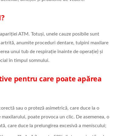
M?
apariției ATM. Totuși, unele cauze posibile sunt
e artrită, anumite proceduri dentare, tulpini maxilare
rea unui tub de respirație înainte de operație) și
ecial în timpul somnului.
tive pentru care poate apărea
corectă sau o proteză asimetrică, care duce la o
le maxilarului, poate provoca un clic. De asemenea, o
ă, care duce la prelungirea excesivă a meniscului;