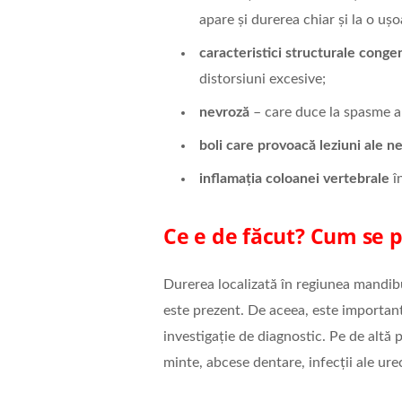
apare și durerea chiar și la o ușo
caracteristici structurale congen
distorsiuni excesive;
nevroză
– care duce la spasme al
boli care provoacă leziuni ale ner
inflamația coloanei vertebrale
în
Ce e de făcut? Cum se 
Durerea localizată în regiunea mandibu
este prezent. De aceea, este important
investigație de diagnostic. Pe de altă p
minte, abcese dentare, infecții ale ur