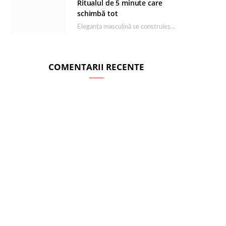
Ritualul de 5 minute care
schimbă tot
Eleganța masculină se construiește dimineața, în câteva minute și cu produsele potrivite. O rutină de…
COMENTARII RECENTE