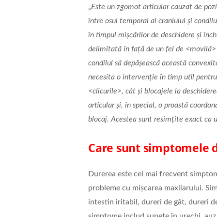
„
Este un zgomot articular cauzat de poziț
între osul temporal al craniului și condil
în timpul mișcărilor de deschidere și înc
delimitată în față de un fel de <movilă> 
condilul să depășească această convexit
necesita o intervenție în timp util pent
<clicurile>, cât și blocajele la deschide
articular și, în special, o proastă coordon
blocaj. Acestea sunt resimțite exact ca u
Care sunt simptomele d
Durerea este cel mai frecvent simptom
probleme cu mișcarea maxilarului. Sim
intestin iritabil, dureri de gât, dureri 
simptome includ sunete în urechi, auz 