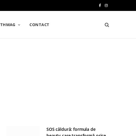
F
I
a
n
LTHMAG
CONTACT
c
s
e
t
b
a
o
g
o
r
k
a
m
SOS căldură: formula de
beauty care transformă orice