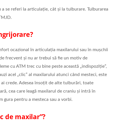
 se referi la articulație, cât și la tulburare. Tulburarea
 TMJD.
grijorare?
ort ocazional în articulația maxilarului sau în mușchii
e frecvent și nu ar trebui să fie un motiv de
leme cu ATM trec cu bine peste această „indispoziție”,
auzi acel „clic” al maxilarului atunci când mesteci, este
i crede. Adesea însoțit de alte tulburări, toate
ă, cea care leagă maxilarul de craniu și intră în
m gura pentru a mesteca sau a vorbi.
ic de maxilar”?