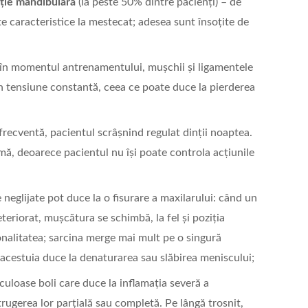
cție mandibulară
(la peste 50% dintre pacienți) – de
te caracteristice la mestecat; adesea sunt însoțite de
în momentul antrenamentului, mușchii și ligamentele
n tensiune constantă, ceea ce poate duce la pierderea
recventă, pacientul scrâșnind regulat dinții noaptea.
ă, deoarece pacientul nu își poate controla acțiunile
e neglijate pot duce la o fisurare a maxilarului: când un
eteriorat, mușcătura se schimbă, la fel și poziția
ționalitatea; sarcina merge mai mult pe o singură
a acestuia duce la denaturarea sau slăbirea meniscului;
culoase boli care duce la inflamația severă a
istrugerea lor parțială sau completă. Pe lângă trosnit,