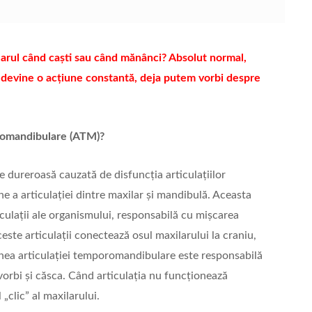
ilarul când caști sau când mănânci? Absolut normal,
d devine o acțiune constantă, deja putem vorbi despre
oromandibulare (ATM)?
ie dureroasă cauzată de disfuncția articulațiilor
 a articulaţiei dintre maxilar şi mandibulă. Aceasta
culaţii ale organismului, responsabilă cu mişcarea
ceste articulații conectează osul maxilarului la craniu,
iunea articulației temporomandibulare este responsabilă
orbi și căsca. Când articulația nu funcționează
„clic” al maxilarului.