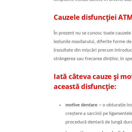
Cauzele disfuncției AT
În prezent nu se cunosc toate cauzele 
leziunile maxilarului, diferite forme d
(rezultate din mișcări precum introduce
strângerea sau frecarea dinților, în sp
Iată câteva cauze și mo
această disfuncție:
motive dentare –
o obturație in
creștere a sarcinii pe ligamente
procedură dentară de lungă durat