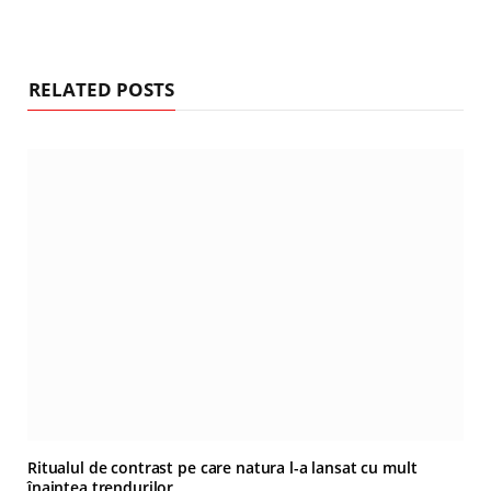
RELATED POSTS
Ritualul de contrast pe care natura l-a lansat cu mult
înaintea trendurilor