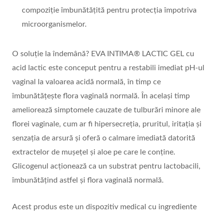
compoziție îmbunătățită pentru protecția împotriva
microorganismelor.
O soluție la îndemână? EVA INTIMA® LACTIC GEL cu
acid lactic este conceput pentru a restabili imediat pH-ul
vaginal la valoarea acidă normală, în timp ce
îmbunătăţește flora vaginală normală. În același timp
ameliorează simptomele cauzate de tulburări minore ale
florei vaginale, cum ar fi hipersecreţia, pruritul, iritaţia și
senzaţia de arsură și oferă o calmare imediată datorită
extractelor de mușeţel și aloe pe care le conţine.
Glicogenul acţionează ca un substrat pentru lactobacili,
îmbunătăţind astfel și flora vaginală normală.
Acest produs este un dispozitiv medical cu ingrediente