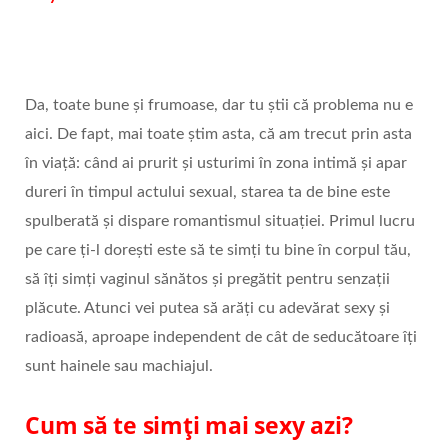
Da, toate bune și frumoase, dar tu știi că problema nu e
aici. De fapt, mai toate știm asta, că am trecut prin asta
în viață: când ai prurit și usturimi în zona intimă și apar
dureri în timpul actului sexual, starea ta de bine este
spulberată și dispare romantismul situației. Primul lucru
pe care ți-l dorești este să te simți tu bine în corpul tău,
să îți simți vaginul sănătos și pregătit pentru senzații
plăcute. Atunci vei putea să arăți cu adevărat sexy și
radioasă, aproape independent de cât de seducătoare îți
sunt hainele sau machiajul.
Cum să te simți mai sexy azi?