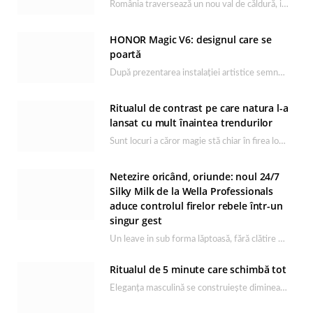
România traversează un nou val de căldură, iar rutina de îngrijire capătă un rol esențial…
HONOR Magic V6: designul care se
poartă
După prezentarea instalației artistice semnată de Catrinel Săbăciag în cadrul evenimentului de lansare HONOR Magic…
Ritualul de contrast pe care natura l-a
lansat cu mult înaintea trendurilor
Sunt locuri a căror magie stă chiar în firea lor naturală, iar Lacul Ursu din…
Netezire oricând, oriunde: noul 24/7
Silky Milk de la Wella Professionals
aduce controlul firelor rebele într-un
singur gest
Un leave in sub forma lăptoasă, fără clătire care completează rutina Ultimate Smooth și transformă…
Ritualul de 5 minute care schimbă tot
Eleganța masculină se construiește dimineața, în câteva minute și cu produsele potrivite. O rutină de…