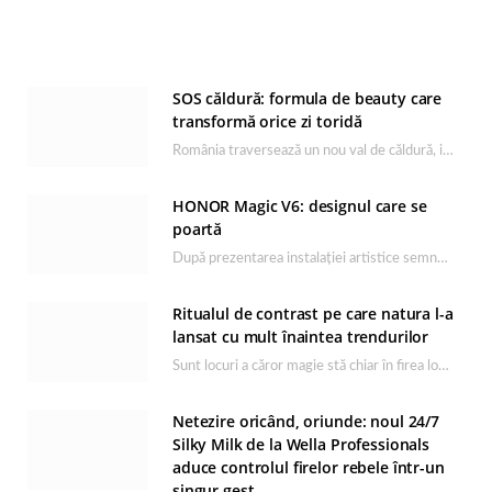
SOS căldură: formula de beauty care
transformă orice zi toridă
România traversează un nou val de căldură, iar rutina de îngrijire capătă un rol esențial…
HONOR Magic V6: designul care se
poartă
După prezentarea instalației artistice semnată de Catrinel Săbăciag în cadrul evenimentului de lansare HONOR Magic…
Ritualul de contrast pe care natura l-a
lansat cu mult înaintea trendurilor
Sunt locuri a căror magie stă chiar în firea lor naturală, iar Lacul Ursu din…
Netezire oricând, oriunde: noul 24/7
Silky Milk de la Wella Professionals
aduce controlul firelor rebele într-un
singur gest