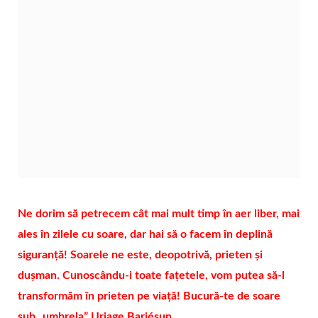
Ne dorim să petrecem cât mai mult timp în aer liber, mai
ales în zilele cu soare, dar hai să o facem în deplină
siguranță! Soarele ne este, deopotrivă, prieten și
dușman. Cunoscându-i toate fațetele, vom putea să-l
transformăm în prieten pe viață! Bucură-te de soare
sub „umbrela” Uriage Bariésun