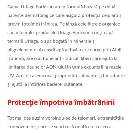
Gama Uriage Bariésun are o formulă bazată pe două
patente dermatologice care asigură protecția celulară și
previn fotoîmbătrânirea. Pe lângă cele filtrele organice
sau minerale, produsele Uriage Bariésun conțin apă
termală Uriage, o apă bogată în minerale și
oligoelemente. Această apă activă, care curge prin Alpii
francezi, are o acțiune anti-radicali liberi care ajută la
limitarea daunelor ADN-ului în urma expunerii la razele
UV. Are, de asemenea, proprietăți calmante și hidratante
și ajută la întărirea barierei cutanate.
Protecție împotriva îmbătrânirii
Tot mai des auzim vorbindu-se de telomeri, extremitățile
cromozomilor, care se scurtează odată cu trecerea