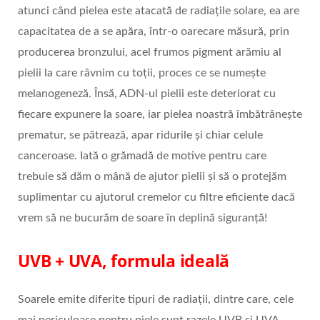
atunci când pielea este atacată de radiațile solare, ea are
capacitatea de a se apăra, într-o oarecare măsură, prin
producerea bronzului, acel frumos pigment arămiu al
pielii la care râvnim cu toții, proces ce se numește
melanogeneză. Însă, ADN-ul pielii este deteriorat cu
fiecare expunere la soare, iar pielea noastră îmbătrânește
prematur, se pătrează, apar ridurile și chiar celule
canceroase. Iată o grămadă de motive pentru care
trebuie să dăm o mână de ajutor pielii și să o protejăm
suplimentar cu ajutorul cremelor cu filtre eficiente dacă
vrem să ne bucurăm de soare în deplină siguranță!
UVB + UVA, formula ideală
Soarele emite diferite tipuri de radiații, dintre care, cele
mai periculoase pentru piele sunt razele UVB și UVA.