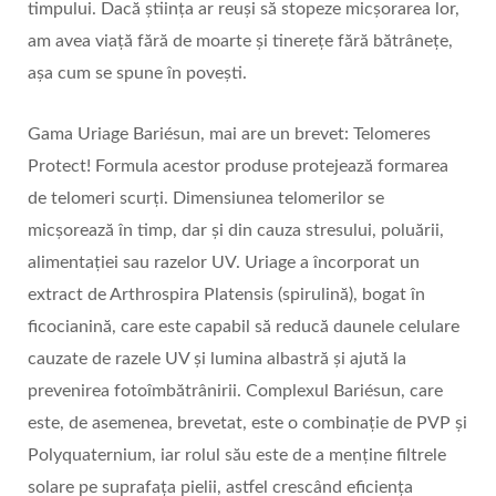
timpului. Dacă știința ar reuși să stopeze micșorarea lor,
am avea viață fără de moarte și tinerețe fără bătrânețe,
așa cum se spune în povești.
Gama Uriage Bariésun, mai are un brevet: Telomeres
Protect! Formula acestor produse protejează formarea
de telomeri scurți. Dimensiunea telomerilor se
micșorează în timp, dar și din cauza stresului, poluării,
alimentației sau razelor UV. Uriage a încorporat un
extract de Arthrospira Platensis (spirulină), bogat în
ficocianină, care este capabil să reducă daunele celulare
cauzate de razele UV și lumina albastră și ajută la
prevenirea fotoîmbătrânirii. Complexul Bariésun, care
este, de asemenea, brevetat, este o combinație de PVP și
Polyquaternium, iar rolul său este de a menține filtrele
solare pe suprafața pielii, astfel crescând eficiența