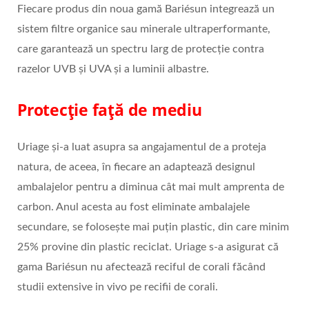
Fiecare produs din noua gamă Bariésun integrează un
sistem filtre organice sau minerale ultraperformante,
care garantează un spectru larg de protecție contra
razelor UVB și UVA și a luminii albastre.
Protecție față de mediu
Uriage și-a luat asupra sa angajamentul de a proteja
natura, de aceea, în fiecare an adaptează designul
ambalajelor pentru a diminua cât mai mult amprenta de
carbon. Anul acesta au fost eliminate ambalajele
secundare, se folosește mai puțin plastic, din care minim
25% provine din plastic reciclat. Uriage s-a asigurat că
gama Bariésun nu afectează reciful de corali făcând
studii extensive in vivo pe recifii de corali.