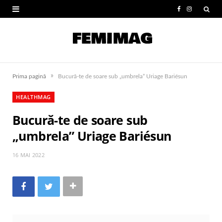
F
I
a
n
c
s
e
t
»
Prima pagină
Bucură-te de soare sub „umbrela” Uriage Bariésun
b
a
HEALTHMAG
o
g
Bucură-te de soare sub
o
r
„umbrela” Uriage Bariésun
k
a
m
16 MAI 2022