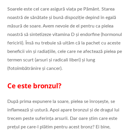
Soarele este cel care asigură viața pe Pământ. Starea
noastră de sănătate și bună dispoziție depind în egală
măsură de soare. Avem nevoie de el pentru ca pielea
noastră să sintetizeze vitamina D și endorfine (hormonul
fericirii). Însă nu trebuie să uităm că la pachet cu aceste
beneficii vin și radiațiile, cele care ne afectează pielea pe
termen scurt (arsuri și radicali liberi) și lung
(fotoîmbătrânire și cancer).
Ce este bronzul?
După prima expunere la soare, pielea se înroșește, se
inflamează și ustură. Apoi apare bronzul și de dragul lui
trecem peste suferința arsurii. Dar oare știm care este
prețul pe care-l plătim pentru acest bronz? Ei bine,