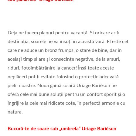
Deja ne facem planuri pentru vacanță. Și oricare ar fi
destinația, soarele ne va însoți în această vară. El este cel
care ne aduce un bronz frumos, o stare de bine, dar în
același timp și are și consecințe negative, de la arsuri,
riduri, fotoîmbătrânire la cancer! Însă toate aceste
neplăceri pot fi evitate folosind o protecție adecvată
pielii noastre. Noua gamă solară Uriage Bariésun ne
oferă cele mai bune soluții pentru un confort sporit și o
îngrijire la cele mai ridicate cote, în perfectă armonie cu
natura.
Bucură-te de soare sub „umbrela” Uriage Bariésun