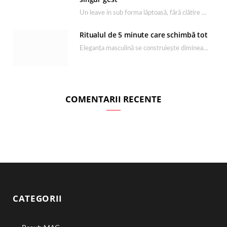
Un leave in sub forma lăptoasă, fără clătire care completează rutina Ultimate Smooth și transformă…
Ritualul de 5 minute care schimbă tot
Eleganța masculină se construiește dimineața, în câteva minute și cu produsele potrivite. O rutină de…
COMENTARII RECENTE
CATEGORII