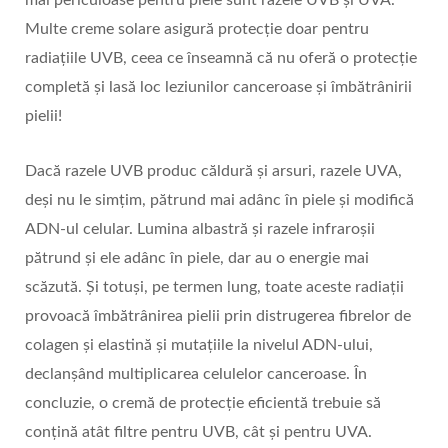
Multe creme solare asigură protecție doar pentru
radiațiile UVB, ceea ce înseamnă că nu oferă o protecție
completă și lasă loc leziunilor canceroase și îmbătrânirii
pielii!
Dacă razele UVB produc căldură și arsuri, razele UVA,
deși nu le simțim, pătrund mai adânc în piele și modifică
ADN-ul celular. Lumina albastră și razele infraroșii
pătrund și ele adânc în piele, dar au o energie mai
scăzută. Și totuși, pe termen lung, toate aceste radiații
provoacă îmbătrânirea pielii prin distrugerea fibrelor de
colagen și elastină și mutațiile la nivelul ADN-ului,
declanșând multiplicarea celulelor canceroase. În
concluzie, o cremă de protecție eficientă trebuie să
conțină atât filtre pentru UVB, cât și pentru UVA.