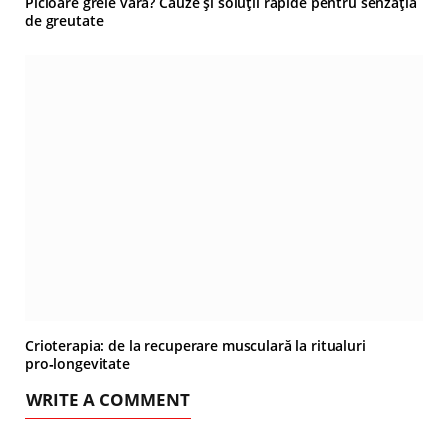
Picioare grele vara? Cauze și soluții rapide pentru senzația
de greutate
Crioterapia: de la recuperare musculară la ritualuri
pro‑longevitate
WRITE A COMMENT