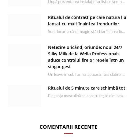
După prezentarea instalației artistice semnată de Catrinel Săbăciag în cadrul evenimentului de lansare HONOR Magic…
Ritualul de contrast pe care natura l-a
lansat cu mult înaintea trendurilor
Sunt locuri a căror magie stă chiar în firea lor naturală, iar Lacul Ursu din…
Netezire oricând, oriunde: noul 24/7
Silky Milk de la Wella Professionals
aduce controlul firelor rebele într-un
singur gest
Un leave in sub forma lăptoasă, fără clătire care completează rutina Ultimate Smooth și transformă…
Ritualul de 5 minute care schimbă tot
Eleganța masculină se construiește dimineața, în câteva minute și cu produsele potrivite. O rutină de…
COMENTARII RECENTE