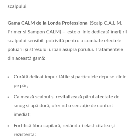
scalpului.
Gama CALM de la Londa Professional
(Scalp C.A.L.M.
Primer și Șampon CALM) – este o linie dedicată îngrijirii
scalpului sensibil, potrivită pentru a combate efectele
poluării și stresului urban asupra părului. Tratamentele
din această gamă:
Curăță delicat impuritățile și particulele depuse zilnic
pe păr;
Calmează scalpul și revitalizează părul afectate de
smog și apă dură, oferind o senzație de confort
imediat;
Fortifică fibra capilară, redându-i elasticitatea și
rezistența;