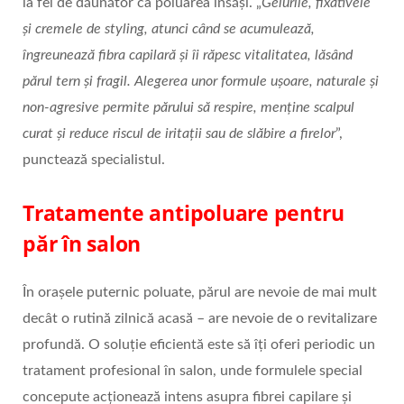
la fel de dăunător ca poluarea însăși. „
Gelurile, fixativele
și cremele de styling, atunci când se acumulează,
îngreunează fibra capilară și îi răpesc vitalitatea, lăsând
părul tern și fragil. Alegerea unor formule ușoare, naturale și
non-agresive permite părului să respire, menține scalpul
curat și reduce riscul de iritații sau de slăbire a firelor
”,
punctează specialistul.
Tratamente antipoluare pentru
păr în salon
În orașele puternic poluate, părul are nevoie de mai mult
decât o rutină zilnică acasă – are nevoie de o revitalizare
profundă. O soluție eficientă este să îți oferi periodic un
tratament profesional în salon, unde formulele special
concepute acționează intens asupra fibrei capilare și