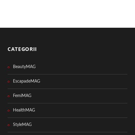
CATEGORII
BeautyMAG
EscapadeMAG
FemiMAG
HealthMAG
StyleMAG