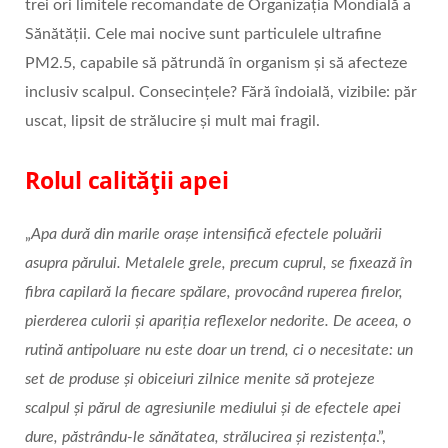
trei ori limitele recomandate de Organizația Mondială a
Sănătății. Cele mai nocive sunt particulele ultrafine
PM2.5, capabile să pătrundă în organism și să afecteze
inclusiv scalpul. Consecințele? Fără îndoială, vizibile: păr
uscat, lipsit de strălucire și mult mai fragil.
Rolul calității apei
„
Apa dură din marile orașe intensifică efectele poluării
asupra părului. Metalele grele, precum cuprul, se fixează în
fibra capilară la fiecare spălare, provocând ruperea firelor,
pierderea culorii și apariția reflexelor nedorite. De aceea, o
rutină antipoluare nu este doar un trend, ci o necesitate: un
set de produse și obiceiuri zilnice menite să protejeze
scalpul și părul de agresiunile mediului și de efectele apei
dure, păstrându-le sănătatea, strălucirea și rezistența
.”,