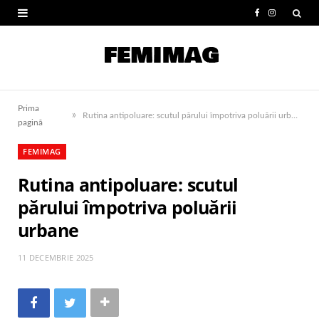
F
I
a
n
c
s
e
t
Prima
»
b
a
Rutina antipoluare: scutul părului împotriva poluării urbane
pagină
o
g
FEMIMAG
o
r
Rutina antipoluare: scutul
k
a
părului împotriva poluării
m
urbane
11 DECEMBRIE 2025