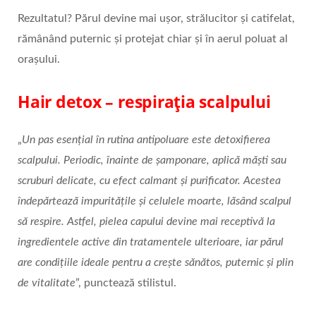
Rezultatul? Părul devine mai ușor, strălucitor și catifelat,
rămânând puternic și protejat chiar și în aerul poluat al
orașului.
Hair detox – respirația scalpului
„
Un pas esențial în rutina antipoluare este detoxifierea
scalpului. Periodic, înainte de șamponare, aplică măști sau
scruburi delicate, cu efect calmant și purificator. Acestea
îndepărtează impuritățile și celulele moarte, lăsând scalpul
să respire. Astfel, pielea capului devine mai receptivă la
ingredientele active din tratamentele ulterioare, iar părul
are condițiile ideale pentru a crește sănătos, puternic și plin
de vitalitate
”, punctează stilistul.