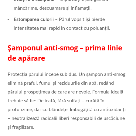
mâncărime, descuamare și inflamații.
Estomparea culorii
– Părul vopsit își pierde
intensitatea mai rapid în contact cu poluanții.
Șamponul anti-smog – prima linie
de apărare
Protecția părului începe sub duș. Un șampon anti-smog
elimină praful, fumul și reziduurile din apă, redând
părului prospețimea de care are nevoie. Formula ideală
trebuie să fie: Delicată, fără sulfați – curăță în
profunzime, dar cu blândețe; Îmbogățită cu antioxidanți
– neutralizează radicalii liberi responsabili de uscăciune
și fragilizare.