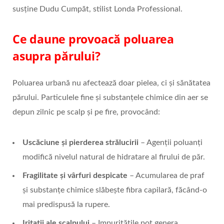
susține Dudu Cumpăt, stilist Londa Professional.
Ce daune provoacă poluarea
asupra părului?
Poluarea urbană nu afectează doar pielea, ci și sănătatea
părului. Particulele fine și substanțele chimice din aer se
depun zilnic pe scalp și pe fire, provocând:
Uscăciune și pierderea strălucirii
– Agenții poluanți
modifică nivelul natural de hidratare al firului de păr.
Fragilitate și vârfuri despicate
– Acumularea de praf
și substanțe chimice slăbește fibra capilară, făcând-o
mai predispusă la rupere.
Iritații ale scalpului
– Impuritățile pot genera