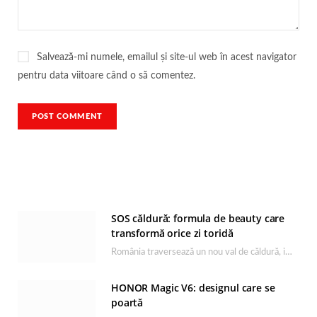
Salvează-mi numele, emailul și site-ul web în acest navigator
pentru data viitoare când o să comentez.
SOS căldură: formula de beauty care
transformă orice zi toridă
România traversează un nou val de căldură, iar rutina de îngrijire capătă un rol esențial…
HONOR Magic V6: designul care se
poartă