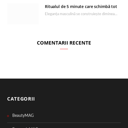
Ritualul de 5 minute care schimbă tot
Eleganța masculină se construiește dimineața, în câteva minute și cu produsele potrivite. O rutină de…
COMENTARII RECENTE
CATEGORII
BeautyMAG