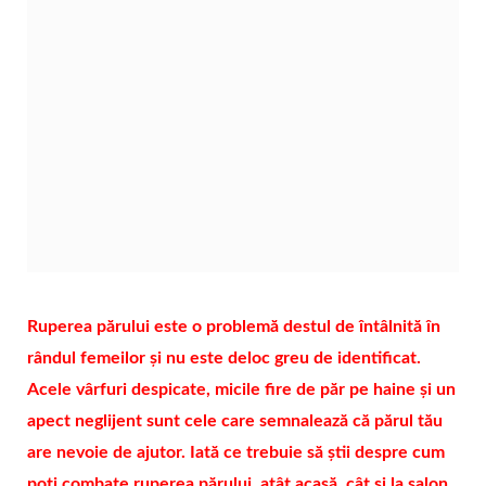
Ruperea părului este o problemă destul de întâlnită în
rândul femeilor și nu este deloc greu de identificat.
Acele vârfuri despicate, micile fire de păr pe haine și un
apect neglijent sunt cele care semnalează că părul tău
are nevoie de ajutor. Iată ce trebuie să știi despre cum
poți combate ruperea părului, atât acasă, cât și la salon.