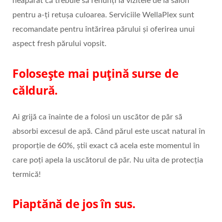
neapărat că trebuie să renunți la vizitele de la salon
pentru a-ți retușa culoarea. Serviciile WellaPlex sunt
recomandate pentru întărirea părului și oferirea unui
aspect fresh părului vopsit.
Folosește mai puțină surse de
căldură.
Ai grijă ca înainte de a folosi un uscător de păr să
absorbi excesul de apă. Când părul este uscat natural în
proporție de 60%, știi exact că acela este momentul în
care poți apela la uscătorul de păr. Nu uita de protecția
termică!
Piaptănă de jos în sus
.