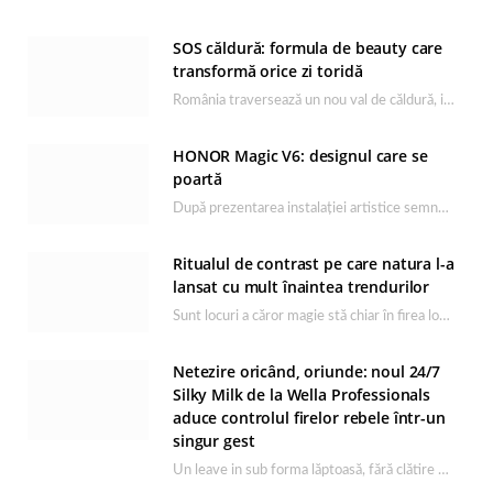
SOS căldură: formula de beauty care
transformă orice zi toridă
România traversează un nou val de căldură, iar rutina de îngrijire capătă un rol esențial…
HONOR Magic V6: designul care se
poartă
După prezentarea instalației artistice semnată de Catrinel Săbăciag în cadrul evenimentului de lansare HONOR Magic…
Ritualul de contrast pe care natura l-a
lansat cu mult înaintea trendurilor
Sunt locuri a căror magie stă chiar în firea lor naturală, iar Lacul Ursu din…
Netezire oricând, oriunde: noul 24/7
Silky Milk de la Wella Professionals
aduce controlul firelor rebele într-un
singur gest
Un leave in sub forma lăptoasă, fără clătire care completează rutina Ultimate Smooth și transformă…