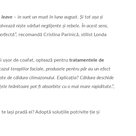
 leave
– in sunt un must în luna august. Și tot așa și
alvează niște vârfuri neglijente și rebele. În acest sens,
erfectă
.”, recomandă Cristina Parinică, stilist Londa
și ușor de coafat, optează pentru
tratamentele de
 cazul terapiilor faciale, produsele pentru păr au un efect
ate de căldura climazonului. Explicația? Căldura deschide
nțele hrănitoare pot fi absorbite cu o mai mare rapiditate
.”,
 te lași pradă ei? Adoptă soluțiile potrivite ție și