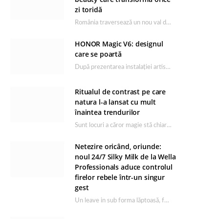
zi toridă
România traversează un nou val de căldură, iar rutina de îngrijire capătă un rol esențial…
HONOR Magic V6: designul
care se poartă
După prezentarea instalației artistice semnată de Catrinel Săbăciag în cadrul evenimentului de lansare HONOR Magic…
Ritualul de contrast pe care
natura l-a lansat cu mult
înaintea trendurilor
Sunt locuri a căror magie stă chiar în firea lor naturală, iar Lacul Ursu din…
Netezire oricând, oriunde:
noul 24/7 Silky Milk de la Wella
Professionals aduce controlul
firelor rebele într-un singur
gest
Un leave in sub forma lăptoasă, fără clătire care completează rutina Ultimate Smooth și transformă…