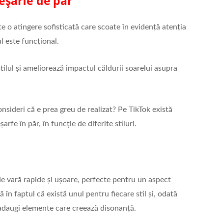
 eșarfe de păr
e o atingere sofisticată care scoate în evidență atenția
ul este funcțional.
ilul și ameliorează impactul căldurii soarelui asupra
onsideri că e prea greu de realizat? Pe TikTok există
arfe în păr, în funcție de diferite stiluri.
de vară rapide și ușoare, perfecte pentru un aspect
în faptul că există unul pentru fiecare stil și, odată
să adaugi elemente care creează disonanță.