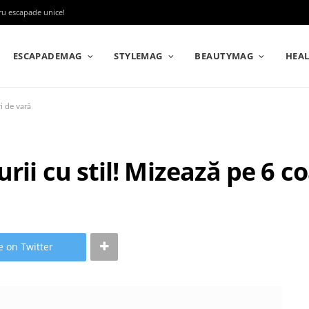
tru escapade unice!
ESCAPADEMAG
STYLEMAG
BEAUTYMAG
HEA
i de vară
rii cu stil! Mizează pe 6 c
e on Twitter