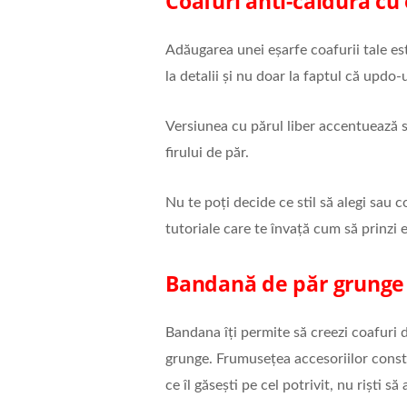
Coafuri anti-căldură cu
Adăugarea unei eșarfe coafurii tale est
la detalii și nu doar la faptul că updo-
Versiunea cu părul liber accentuează st
firului de păr.
Nu te poți decide ce stil să alegi sau c
tutoriale care te învață cum să prinzi eș
Bandană de păr grunge
Bandana îți permite să creezi coafuri 
grunge. Frumusețea accesoriilor constă 
ce îl găsești pe cel potrivit, nu riști 