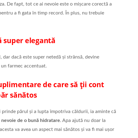
za. De fapt, tot ce ai nevoie este o mișcare corectă a
pentru a fi gata în timp record. În plus, nu trebuie
ă super elegantă
, dar dacă este super netedă și strânsă, devine
u un farmec accentuat.
plimentare de care să ții cont
păr sănătos
prinde părul și a lupta împotriva căldurii, ia aminte că
e nevoie de o bună hidratare
. Apa ajută nu doar la
el, acesta va avea un aspect mai sănătos și va fi mai ușor