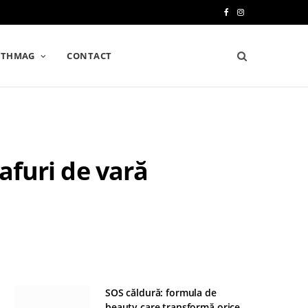
F
I
a
n
LTHMAG
CONTACT
c
s
e
t
b
a
o
g
oafuri de vară
o
r
k
a
m
SOS căldură: formula de
beauty care transformă orice