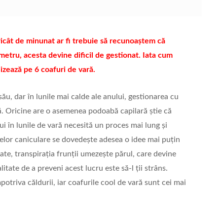
ricât de minunat ar fi trebuie să recunoaștem că
etru, acesta devine dificil de gestionat. Iata cum
Mizează pe 6 coafuri de vară.
său, dar în lunile mai calde ale anului, gestionarea cu
că. Oricine are o asemenea podoabă capilară știe că
i în lunile de vară necesită un proces mai lung și
ilelor caniculare se dovedește adesea o idee mai puțin
ate, transpirația frunții umezește părul, care devine
litate de a preveni acest lucru este să-l ții strâns.
potriva căldurii, iar coafurile cool de vară sunt cei mai