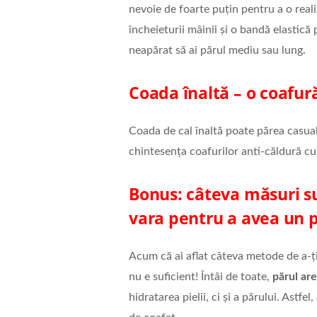
nevoie de foarte puțin pentru a o reali
încheieturii mâinii și o bandă elastică 
neapărat să ai părul mediu sau lung.
Coada înaltă – o coafur
Coada de cal înaltă poate părea casual
chintesența coafurilor anti-căldură c
Bonus: câteva măsuri su
vara pentru a avea un 
Acum că ai aflat câteva metode de a-ți 
nu e suficient! Întâi de toate,
părul ar
hidratarea pielii, ci și a părului. Astf