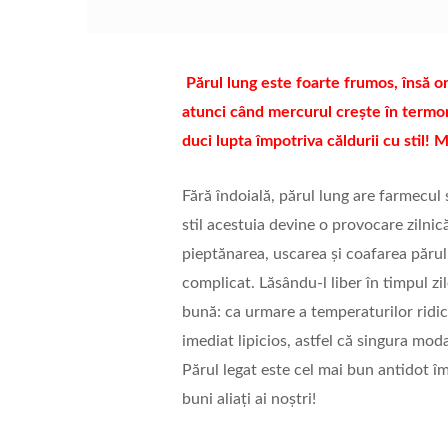
Părul lung este foarte frumos, însă o
atunci când mercurul crește în termom
duci lupta împotriva căldurii cu stil! 
Fără îndoială, părul lung are farmecul 
stil acestuia devine o provocare zilni
pieptănarea, uscarea și coafarea părulu
complicat. Lăsându-l liber în timpul z
bună: ca urmare a temperaturilor ridic
imediat lipicios, astfel că singura moda
Părul legat este cel mai bun antidot îm
buni aliați ai noștri!