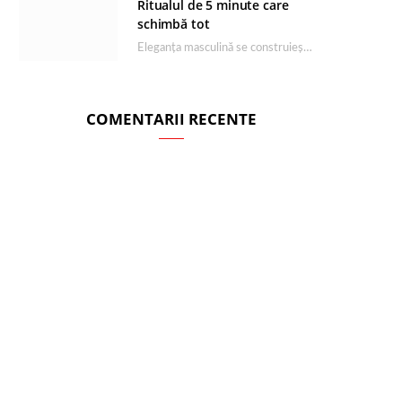
Ritualul de 5 minute care
schimbă tot
Eleganța masculină se construiește dimineața, în câteva minute și cu produsele potrivite. O rutină de…
COMENTARII RECENTE