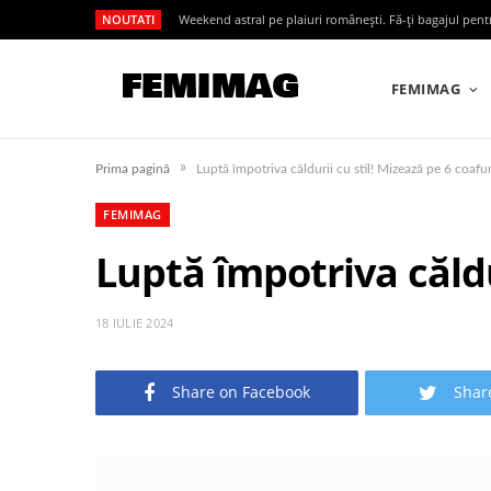
NOUTATI
Weekend astral pe plaiuri românești. Fă-ți bagajul pen
FEMIMAG
»
Prima pagină
Luptă împotriva căldurii cu stil! Mizează pe 6 coafur
FEMIMAG
Luptă împotriva căldu
18 IULIE 2024
Share on Facebook
Shar