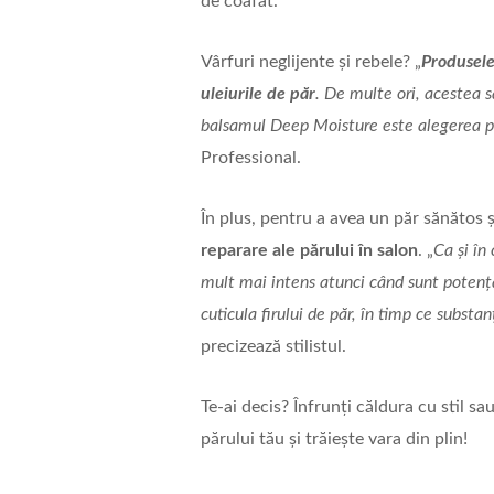
de coafat.
Vârfuri neglijente și rebele? „
Produsele
uleiurile de păr
. De multe ori, acestea s
balsamul Deep Moisture este alegerea p
Professional.
În plus, pentru a avea un păr sănătos 
reparare ale părului în salon
. „
Ca și în
mult mai intens atunci când sunt potenț
cuticula firului de păr, în timp ce substa
precizează stilistul.
Te-ai decis? Înfrunți căldura cu stil sau
părului tău și trăiește vara din plin!