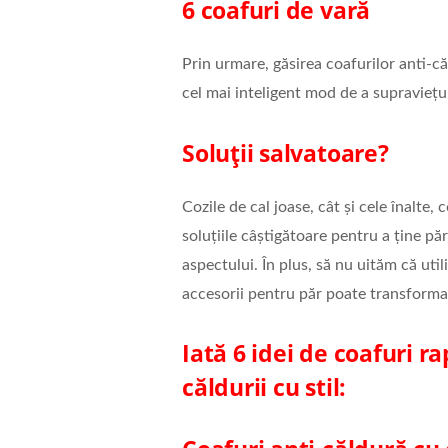
6 coafuri de vară
Prin urmare, găsirea coafurilor anti-că
cel mai inteligent mod de a supraviețui z
Soluții salvatoare?
Cozile de cal joase, cât și cele înalte
soluțiile câștigătoare pentru a ține p
aspectului. În plus, să nu uităm că util
accesorii pentru păr poate transforma 
Iată 6 idei de coafuri r
căldurii cu stil: