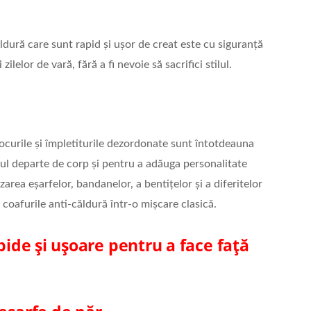
ldură care sunt rapid și ușor de creat este cu siguranță
ilelor de vară, fără a fi nevoie să sacrifici stilul.
, cocurile și împletiturile dezordonate sunt întotdeauna
ărul departe de corp și pentru a adăuga personalitate
izarea eșarfelor, bandanelor, a bentițelor și a diferitelor
coafurile anti-căldură într-o mișcare clasică.
apide și ușoare pentru a face față