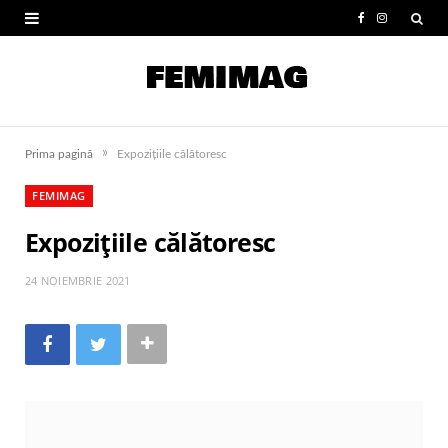
F
I
a
n
c
s
e
t
»
Prima pagină
Expozițiile călătoresc
b
a
FEMIMAG
o
g
Expozițiile călătoresc
o
r
k
a
24 NOIEMBRIE 2021
m