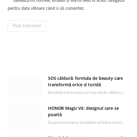
Salvează-mi numele, emailul și site-ul web în acest navigator
pentru data viitoare când o să comentez.
SOS căldură: formula de beauty care
transformă orice zi toridă
România traversează un nou val de căldură, iar rutina de îngrijire capătă un rol esențial…
HONOR Magic V6: designul care se
poartă
După prezentarea instalației artistice semnată de Catrinel Săbăciag în cadrul evenimentului de lansare HONOR Magic…