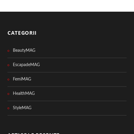
CATEGORII
BeautyMAG
EscapadeMAG
FemiMAG
HealthMAG
StyleMAG