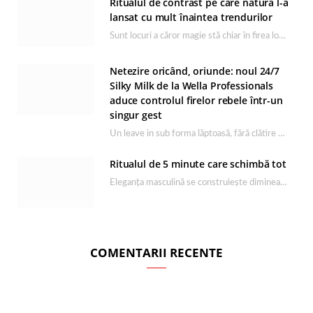
Ritualul de contrast pe care natura l-a
lansat cu mult înaintea trendurilor
Sunt locuri a căror magie stă chiar în firea lor naturală, iar Lacul Ursu din…
Netezire oricând, oriunde: noul 24/7
Silky Milk de la Wella Professionals
aduce controlul firelor rebele într-un
singur gest
Un leave in sub forma lăptoasă, fără clătire care completează rutina Ultimate Smooth și transformă…
Ritualul de 5 minute care schimbă tot
Eleganța masculină se construiește dimineața, în câteva minute și cu produsele potrivite. O rutină de…
COMENTARII RECENTE