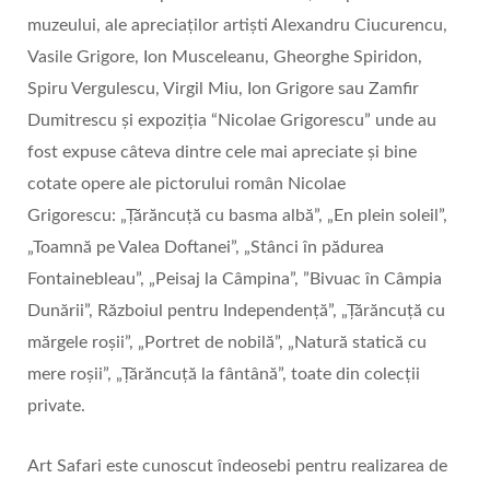
muzeului, ale apreciaților artiști Alexandru Ciucurencu,
Vasile Grigore, Ion Musceleanu, Gheorghe Spiridon,
Spiru Vergulescu, Virgil Miu, Ion Grigore sau Zamfir
Dumitrescu și expoziția “Nicolae Grigorescu” unde au
fost expuse câteva dintre cele mai apreciate și bine
cotate opere ale pictorului român Nicolae
Grigorescu: „Țărăncuţă cu basma albă”, „En plein soleil”,
„Toamnă pe Valea Doftanei”, „Stânci în pădurea
Fontainebleau”, „Peisaj la Câmpina”, ”Bivuac în Câmpia
Dunării”, Războiul pentru Independență”, „Țărăncuță cu
mărgele roșii”, „Portret de nobilă”, „Natură statică cu
mere roșii”, „Țărăncuță la fântână”, toate din colecții
private.
Art Safari este cunoscut îndeosebi pentru realizarea de