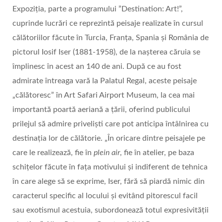
Expoziția, parte a programului ”Destination: Art!”,
cuprinde lucrări ce reprezintă peisaje realizate în cursul
călătoriilor făcute în Turcia, Franța, Spania și România de
pictorul Iosif Iser (1881-1958), de la nașterea căruia se
împlinesc în acest an 140 de ani. După ce au fost
admirate întreaga vară la Palatul Regal, aceste peisaje
„călătoresc” în Art Safari Airport Museum, la cea mai
importantă poartă aeriană a țării, oferind publicului
prilejul să admire priveliști care pot anticipa întâlnirea cu
destinația lor de călătorie. „În oricare dintre peisajele pe
care le realizează, fie în
plein air
, fie în atelier, pe baza
schițelor făcute în fața motivului și indiferent de tehnica
în care alege să se exprime, Iser, fără să piardă nimic din
caracterul specific al locului și evitând pitorescul facil
sau exotismul acestuia, subordonează totul expresivității