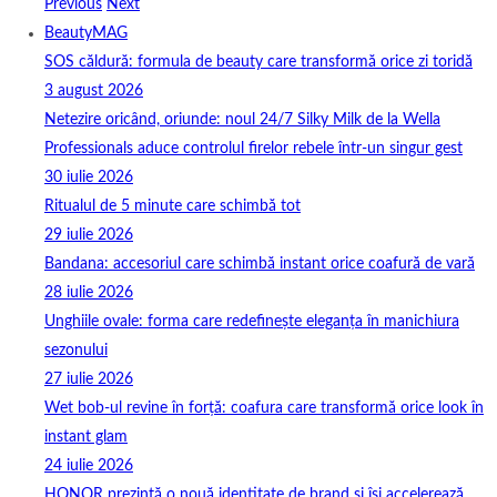
Previous
Next
BeautyMAG
SOS căldură: formula de beauty care transformă orice zi toridă
3 august 2026
Netezire oricând, oriunde: noul 24/7 Silky Milk de la Wella
Professionals aduce controlul firelor rebele într-un singur gest
30 iulie 2026
Ritualul de 5 minute care schimbă tot
29 iulie 2026
Bandana: accesoriul care schimbă instant orice coafură de vară
28 iulie 2026
Unghiile ovale: forma care redefinește eleganța în manichiura
sezonului
27 iulie 2026
Wet bob-ul revine în forță: coafura care transformă orice look în
instant glam
24 iulie 2026
HONOR prezintă o nouă identitate de brand și își accelerează