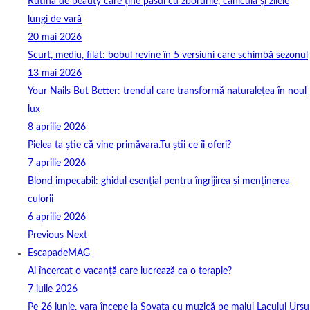
Rutina de beauty care ține pasul cu zborurile, canicula și zilele
lungi de vară
20 mai 2026
Scurt, mediu, filat: bobul revine în 5 versiuni care schimbă sezonul
13 mai 2026
Your Nails But Better: trendul care transformă naturalețea în noul
lux
8 aprilie 2026
Pielea ta știe că vine primăvara.Tu știi ce îi oferi?
7 aprilie 2026
Blond impecabil: ghidul esențial pentru îngrijirea și menținerea
culorii
6 aprilie 2026
Previous
Next
EscapadeMAG
Ai încercat o vacanță care lucrează ca o terapie?
7 iulie 2026
Pe 26 iunie, vara începe la Sovata cu muzică pe malul Lacului Ursu