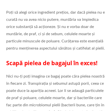
Poți să alegi orice ingredient prețios, dar dacă pielea nu e
curată nu va avea nicio putere, murdăria va împiedica
orice substanță să acționeze. Și nu e vorba doar de
murdărie, de praf, ci și de sebum, celulele moarte și
particule minuscule de poluare. Curățarea este esențială
pentru menținerea aspectului sănătos și catifelat al pielii.
Scapă pielea de bagajul în exces!
Nici nu-ți poți imagina ce bagaj poate căra pielea noastră
în fiecare zi. Transpirația și sebumul astupă porii, ceea ce
poate duce la apariția acneei. Lor li se adaugă particulele
de praf și poluare, celulele moarte, dar și bacteriile care
fac parte din microbiomul pielii (bacterii bune, care țin în