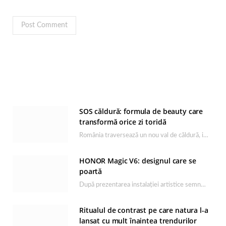
SOS căldură: formula de beauty care
transformă orice zi toridă
România traversează un nou val de căldură, iar rutina de îngrijire capătă un rol esențial…
HONOR Magic V6: designul care se
poartă
După prezentarea instalației artistice semnată de Catrinel Săbăciag în cadrul evenimentului de lansare HONOR Magic…
Ritualul de contrast pe care natura l-a
lansat cu mult înaintea trendurilor