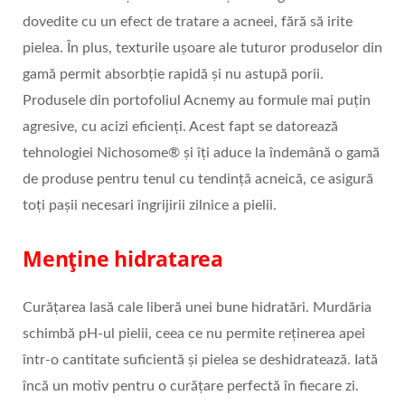
dovedite cu un efect de tratare a acneei, fără să irite
pielea. În plus, texturile ușoare ale tuturor produselor din
gamă permit absorbție rapidă și nu astupă porii.
Produsele din portofoliul Acnemy au formule mai puțin
agresive, cu acizi eficienți. Acest fapt se datorează
tehnologiei Nichosome® și îți aduce la îndemână o gamă
de produse pentru tenul cu tendință acneică, ce asigură
toți pașii necesari îngrijirii zilnice a pielii.
Menține hidratarea
Curățarea lasă cale liberă unei bune hidratări. Murdăria
schimbă pH-ul pielii, ceea ce nu permite reținerea apei
într-o cantitate suficientă și pielea se deshidratează. Iată
încă un motiv pentru o curățare perfectă în fiecare zi.