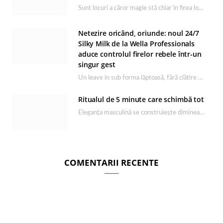
Sunt locuri a căror magie stă chiar în firea lor naturală, iar Lacul Ursu din…
Netezire oricând, oriunde: noul 24/7
Silky Milk de la Wella Professionals
aduce controlul firelor rebele într-un
singur gest
Un leave in sub forma lăptoasă, fără clătire care completează rutina Ultimate Smooth și transformă…
Ritualul de 5 minute care schimbă tot
Eleganța masculină se construiește dimineața, în câteva minute și cu produsele potrivite. O rutină de…
COMENTARII RECENTE