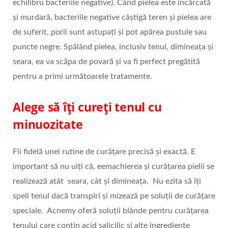
echilibru bacteriile negative). Când pielea este încărcată
și murdară, bacteriile negative câștigă teren și pielea are
de suferit, porii sunt astupați și pot apărea pustule sau
puncte negre. Spălând pielea, inclusiv tenul, dimineața și
seara, ea va scăpa de povară și va fi perfect pregătită
pentru a primi următoarele tratamente.
Alege să îți cureți tenul cu
minuozitate
Fii fidelă unei rutine de curățare precisă și exactă. E
important să nu uiți că, eemachierea și curățarea pielii se
realizează atât seara, cât și dimineața. Nu ezita să îți
speli tenul dacă transpiri și mizează pe soluții de curățare
speciale. Acnemy oferă soluții blânde pentru curățarea
tenului care conțin acid salicilic și alte ingrediente