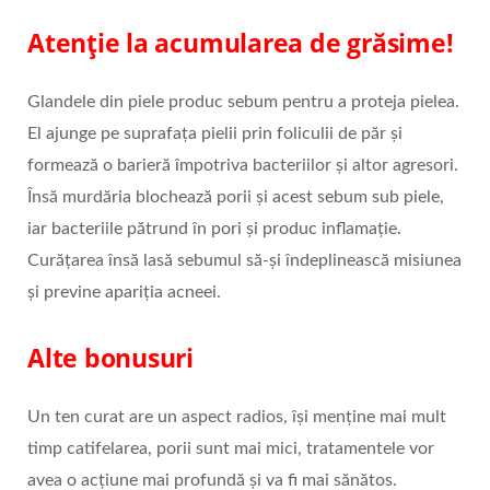
Atenție la acumularea de grăsime!
Glandele din piele produc sebum pentru a proteja pielea.
El ajunge pe suprafața pielii prin foliculii de păr și
formează o barieră împotriva bacteriilor și altor agresori.
Însă murdăria blochează porii și acest sebum sub piele,
iar bacteriile pătrund în pori și produc inflamație.
Curățarea însă lasă sebumul să-și îndeplinească misiunea
și previne apariția acneei.
Alte bonusuri
Un ten curat are un aspect radios, își menține mai mult
timp catifelarea, porii sunt mai mici, tratamentele vor
avea o acțiune mai profundă și va fi mai sănătos.