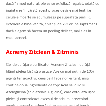
dacă în mod natural, pielea se exfoliază regulat, odată cu
înaintarea în vârstă acest proces devine mai lent, iar
celulele moarte se acumulează pe suprafața pielii. O
exfoliere e bine-venită, chiar și de 2-3 ori pe săptămână
dacă alegem să facem un peeling delicat, mai ales în
cazul acneei.
Acnemy Zitclean & Zitminis
Gel de curățare purificator Acnemy Zitclean curăță
blând pielea fără să o usuce. Are cu mai puțin de 10%
agenți tensioactivi, ceea ce îl face non-iritant, însă
conține două ingrediente de top: Acid salicilic și
Azeloglicină (acid azelaic + glicină), care exfoliază ușor
pielea și controlează excesul de sebum, prevenind
apariția acneei și asigurând un aspect mat al tenului.