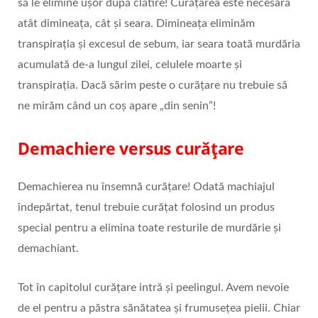
să le elimine ușor după clătire! Curățarea este necesară
atât dimineața, cât și seara. Dimineața eliminăm
transpirația și excesul de sebum, iar seara toată murdăria
acumulată de-a lungul zilei, celulele moarte și
transpirația. Dacă sărim peste o curățare nu trebuie să
ne mirăm când un coș apare „din senin”!
Demachiere versus curățare
Demachierea nu însemnă curățare! Odată machiajul
îndepărtat, tenul trebuie curățat folosind un produs
special pentru a elimina toate resturile de murdărie și
demachiant.
Tot în capitolul curățare intră și peelingul. Avem nevoie
de el pentru a păstra sănătatea și frumusețea pielii. Chiar