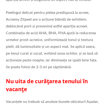
Peelingul delicat pentru pielea predispusă la acnee,
Acnemy Zitpeel are o acțiune blândă de exfoliere,
deblocând porii și prevenind astfel apariția acneei.
Combinația de acizi AHA, BHA, PHA ajută la reducerea
urmelor prost-acneice, uniformizează tonul și textura
pielii, dă luminozitate și un aspect mat. Se aplică seara,
pe tenul curat și uscat, evitând zona ochilor, și se lasă să
acționeze peste noapte, iar dimineața se spală bine fața.
Se poate folosi de 2-3 ori pe săptămână.
Nu uita de curățarea tenului în
vacanțe
Vacanțele nu trebuie să anuleze bunele obiceiuri! Așadar,