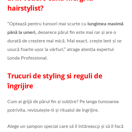
hairstylist?
“Optează pentru tunsori mai scurte cu
lungimea maximă
până la umeri,
deoarece părul fin este mai rar și are o
durată de creștere mai mică. Mai exact, crește lent și se
usucă foarte ușor la vârfuri,” atrage atenția expertul
Londa Professional.
Trucuri de styling si reguli de
îngrijire
Cum ai grijă de părul fin și subțire? Pe langa tunsoarea
potrivita, revizuiește-ti și ritualul de îngrijire.
Alege un șampon special care să îl întăreascp și să îl facă