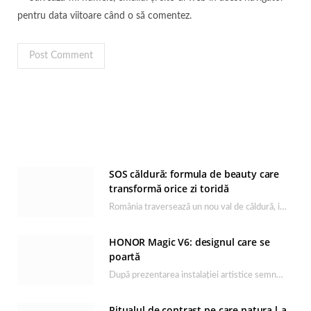
pentru data viitoare când o să comentez.
SOS căldură: formula de beauty care
transformă orice zi toridă
România traversează un nou val de căldură, iar rutina de îngrijire capătă un rol esențial…
HONOR Magic V6: designul care se
poartă
După prezentarea instalației artistice semnată de Catrinel Săbăciag în cadrul evenimentului de lansare HONOR Magic…
Ritualul de contrast pe care natura l-a