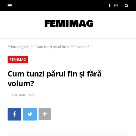
F
I
a
n
c
s
e
t
»
Prima pagină
Cum tunzi părul fin și fără volum?
b
a
FEMIMAG
o
g
Cum tunzi părul fin și fără
o
r
volum?
k
a
m
6 IANUARIE 2022