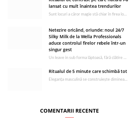
lansat cu mult înaintea trendurilor
Sunt locuri a căror magie stă chiar în firea lor naturală, iar Lacul Ursu din…
Netezire oricând, oriunde: noul 24/7
Silky Milk de la Wella Professionals
aduce controlul firelor rebele într-un
singur gest
Un leave in sub forma lăptoasă, fără clătire care completează rutina Ultimate Smooth și transformă…
Ritualul de 5 minute care schimbă tot
Eleganța masculină se construiește dimineața, în câteva minute și cu produsele potrivite. O rutină de…
COMENTARII RECENTE