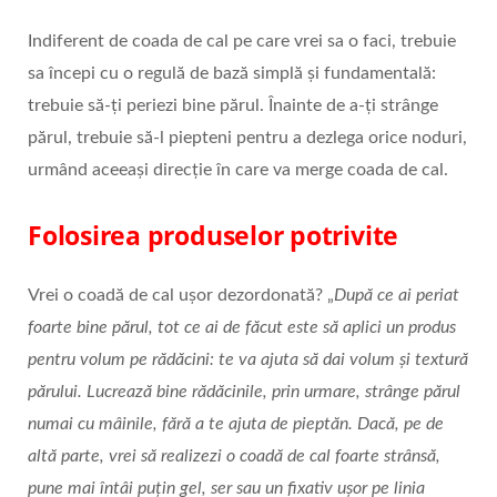
Indiferent de coada de cal pe care vrei sa o faci, trebuie
sa începi cu o regulă de bază simplă și fundamentală:
trebuie să-ți periezi bine părul. Înainte de a-ți strânge
părul, trebuie să-l piepteni pentru a dezlega orice noduri,
urmând aceeași direcție în care va merge coada de cal.
Folosirea produselor potrivite
Vrei o coadă de cal ușor dezordonată? „
După ce ai periat
foarte bine părul, tot ce ai de făcut este să aplici un produs
pentru volum pe rădăcini: te va ajuta să dai volum și textură
părului. Lucrează bine rădăcinile, prin urmare, strânge părul
numai cu mâinile, fără a te ajuta de pieptăn. Dacă, pe de
altă parte, vrei să realizezi o coadă de cal foarte strânsă,
pune mai întâi puțin gel, ser sau un fixativ ușor pe linia