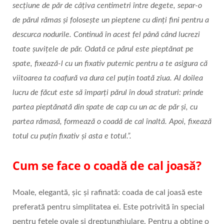
secțiune de păr de câțiva centimetri între degete, separ-o
de părul rămas și folosește un pieptene cu dinți fini pentru a
descurca nodurile. Continuă în acest fel până când lucrezi
toate șuvițele de păr. Odată ce părul este pieptănat pe
spate, fixează-l cu un fixativ puternic pentru a te asigura că
viitoarea ta coafură va dura cel puțin toată ziua. Al doilea
lucru de făcut este să împarți părul în două straturi: prinde
partea pieptănată din spate de cap cu un ac de păr și, cu
partea rămasă, formează o coadă de cal înaltă. Apoi, fixează
totul cu puțin fixativ și asta e totul.”.
Cum se face o coadă de cal joasă?
Moale, elegantă, șic și rafinată: coada de cal joasă este
preferată pentru simplitatea ei. Este potrivită în special
pentru fețele ovale și dreptunghiulare. Pentru a obține o