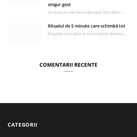
singur gest
Un leave in sub forma lăptoasă, fără clătire care completează rutina Ultimate Smooth și transformă…
Ritualul de 5 minute care schimbă tot
Eleganța masculină se construiește dimineața, în câteva minute și cu produsele potrivite. O rutină de…
COMENTARII RECENTE
CATEGORII