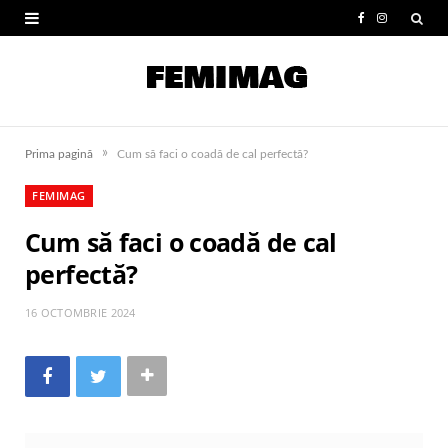
F
I
a
n
c
s
e
t
»
Prima pagină
Cum să faci o coadă de cal perfectă?
b
a
FEMIMAG
o
g
Cum să faci o coadă de cal
o
r
perfectă?
k
a
m
16 OCTOMBRIE 2024