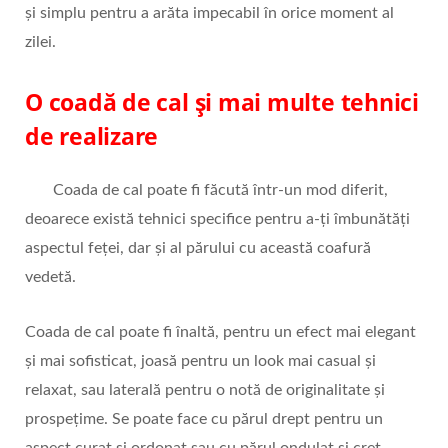
și simplu pentru a arăta impecabil în orice moment al
zilei.
O coadă de cal și mai multe tehnici
de realizare
Coada de cal poate fi făcută într-un mod diferit,
deoarece există tehnici specifice pentru a-ți îmbunătăți
aspectul feței, dar și al părului cu această coafură
vedetă.
Coada de cal poate fi înaltă, pentru un efect mai elegant
și mai sofisticat, joasă pentru un look mai casual și
relaxat, sau laterală pentru o notă de originalitate și
prospețime. Se poate face cu părul drept pentru un
aspect curat și ordonat sau cu părul ondulat și creț