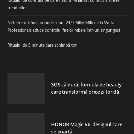
Ritualul de contrast pe care natura l-a lansat cu mult înaintea
trendurilor
Netezire oricând, oriunde: noul 24/7 Silky Milk de la Wella
Professionals aduce controlul firelor rebele într-un singur gest
Ritualul de 5 minute care schimbă tot
SOS căldură: formula de beauty
care transformă orice zi toridă
HONOR Magic V6: designul care
se poartă