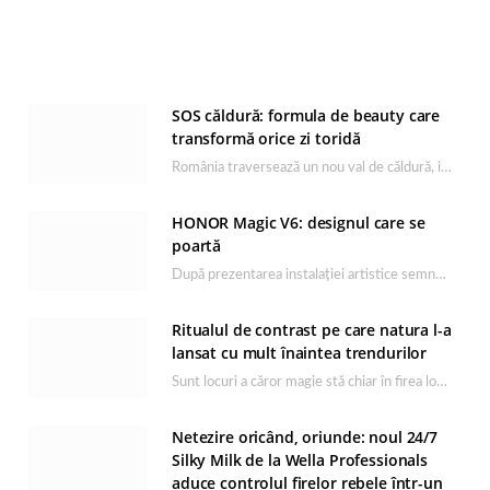
SOS căldură: formula de beauty care
transformă orice zi toridă
România traversează un nou val de căldură, iar rutina de îngrijire capătă un rol esențial…
HONOR Magic V6: designul care se
poartă
După prezentarea instalației artistice semnată de Catrinel Săbăciag în cadrul evenimentului de lansare HONOR Magic…
Ritualul de contrast pe care natura l-a
lansat cu mult înaintea trendurilor
Sunt locuri a căror magie stă chiar în firea lor naturală, iar Lacul Ursu din…
Netezire oricând, oriunde: noul 24/7
Silky Milk de la Wella Professionals
aduce controlul firelor rebele într-un