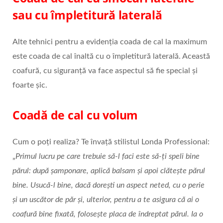
sau cu împletitură laterală
Alte tehnici pentru a evidenția coada de cal la maximum
este coada de cal înaltă cu o împletitură laterală. Această
coafură, cu siguranță va face aspectul să fie special și
foarte șic.
Coadă de cal cu volum
Cum o poți realiza? Te învață stilistul Londa Professional:
„
Primul lucru pe care trebuie să-l faci este să-ți speli bine
părul: după șamponare, aplică balsam și apoi clătește părul
bine. Usucă-l bine, dacă dorești un aspect neted, cu o perie
și un uscător de păr și, ulterior, pentru a te asigura că ai o
coafură bine fixată, folosește placa de îndreptat părul. Ia o