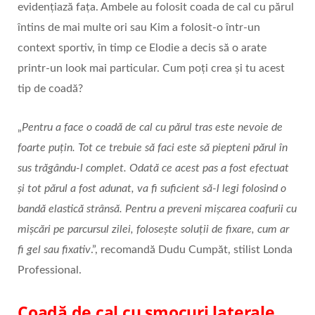
evidențiază fața. Ambele au folosit coada de cal cu părul
întins de mai multe ori sau Kim a folosit-o într-un
context sportiv, în timp ce Elodie a decis să o arate
printr-un look mai particular. Cum poți crea și tu acest
tip de coadă?
„
Pentru a face o coadă de cal cu părul tras este nevoie de
foarte puțin. Tot ce trebuie să faci este să piepteni părul în
sus trăgându-l complet. Odată ce acest pas a fost efectuat
și tot părul a fost adunat, va fi suficient să-l legi folosind o
bandă elastică strânsă. Pentru a preveni mișcarea coafurii cu
mișcări pe parcursul zilei, folosește soluții de fixare, cum ar
fi gel sau fixativ
.”, recomandă Dudu Cumpăt, stilist Londa
Professional.
Coadă de cal cu smocuri laterale