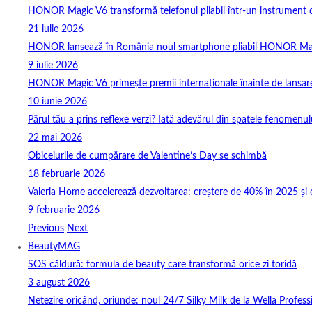
HONOR Magic V6 transformă telefonul pliabil într-un instrument de 
21 iulie 2026
HONOR lansează în România noul smartphone pliabil HONOR Ma
9 iulie 2026
HONOR Magic V6 primește premii internaționale înainte de lansar
10 iunie 2026
Părul tău a prins reflexe verzi? Iată adevărul din spatele fenomenulu
22 mai 2026
Obiceiurile de cumpărare de Valentine’s Day se schimbă
18 februarie 2026
Valeria Home accelerează dezvoltarea: creștere de 40% în 2025 și 
9 februarie 2026
Previous
Next
BeautyMAG
SOS căldură: formula de beauty care transformă orice zi toridă
3 august 2026
Netezire oricând, oriunde: noul 24/7 Silky Milk de la Wella Professi