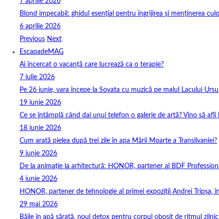
7 aprilie 2026
Blond impecabil: ghidul esențial pentru îngrijirea și menținerea culo
6 aprilie 2026
Previous
Next
EscapadeMAG
Ai încercat o vacanță care lucrează ca o terapie?
7 iulie 2026
Pe 26 iunie, vara începe la Sovata cu muzică pe malul Lacului Ursu
19 iunie 2026
Ce se întâmplă când dai unui telefon o galerie de artă? Vino să afli
18 iunie 2026
Cum arată pielea după trei zile în apa Mării Moarte a Transilvaniei?
9 iunie 2026
De la animație la arhitectură: HONOR, partener al BDF Profession
4 iunie 2026
HONOR, partener de tehnologie al primei expoziții Andrei Tripșa, 
29 mai 2026
Băile în apă sărată, noul detox pentru corpul obosit de ritmul zilnic