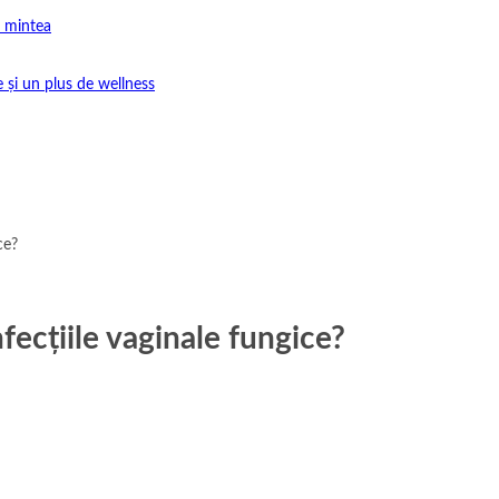
e mintea
e și un plus de wellness
ce?
nfecțiile vaginale fungice?