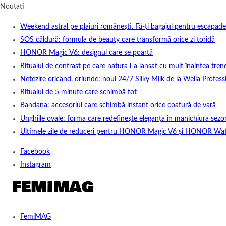
Noutati
Weekend astral pe plaiuri românești. Fă-ți bagajul pentru escapade
SOS căldură: formula de beauty care transformă orice zi toridă
HONOR Magic V6: designul care se poartă
Ritualul de contrast pe care natura l-a lansat cu mult înaintea tren
Netezire oricând, oriunde: noul 24/7 Silky Milk de la Wella Professi
Ritualul de 5 minute care schimbă tot
Bandana: accesoriul care schimbă instant orice coafură de vară
Unghiile ovale: forma care redefinește eleganța în manichiura sezo
Ultimele zile de reduceri pentru HONOR Magic V6 și HONOR Wa
Facebook
Instagram
FemiMAG