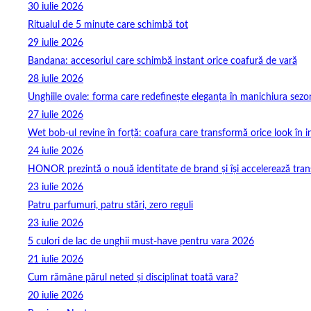
30 iulie 2026
Ritualul de 5 minute care schimbă tot
29 iulie 2026
Bandana: accesoriul care schimbă instant orice coafură de vară
28 iulie 2026
Unghiile ovale: forma care redefinește eleganța în manichiura sezo
27 iulie 2026
Wet bob-ul revine în forță: coafura care transformă orice look în 
24 iulie 2026
HONOR prezintă o nouă identitate de brand și își accelerează tra
23 iulie 2026
Patru parfumuri, patru stări, zero reguli
23 iulie 2026
5 culori de lac de unghii must‑have pentru vara 2026
21 iulie 2026
Cum rămâne părul neted și disciplinat toată vara?
20 iulie 2026