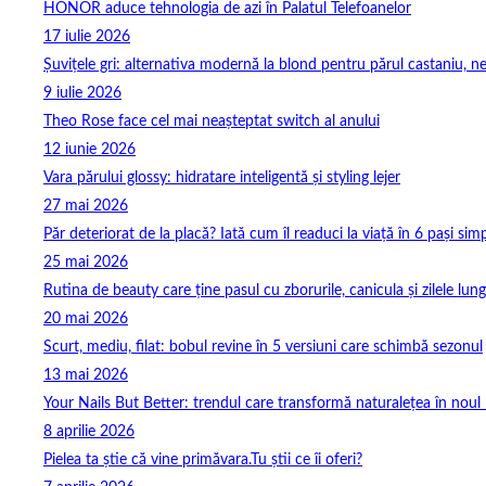
HONOR aduce tehnologia de azi în Palatul Telefoanelor
17 iulie 2026
Șuvițele gri: alternativa modernă la blond pentru părul castaniu, ne
9 iulie 2026
Theo Rose face cel mai neașteptat switch al anului
12 iunie 2026
Vara părului glossy: hidratare inteligentă și styling lejer
27 mai 2026
Păr deteriorat de la placă? Iată cum îl readuci la viață în 6 pași simp
25 mai 2026
Rutina de beauty care ține pasul cu zborurile, canicula și zilele lung
20 mai 2026
Scurt, mediu, filat: bobul revine în 5 versiuni care schimbă sezonul
13 mai 2026
Your Nails But Better: trendul care transformă naturalețea în noul 
8 aprilie 2026
Pielea ta știe că vine primăvara.Tu știi ce îi oferi?