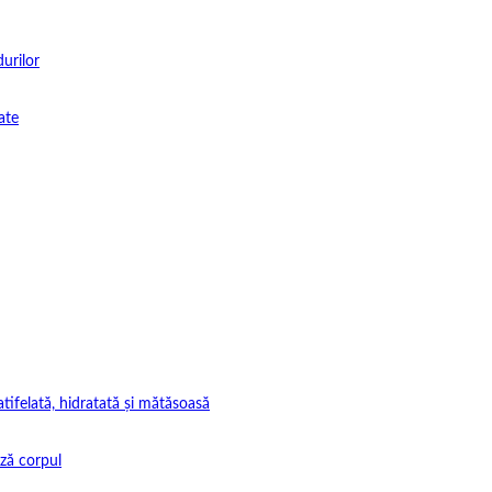
durilor
ate
tifelată, hidratată și mătăsoasă
ază corpul