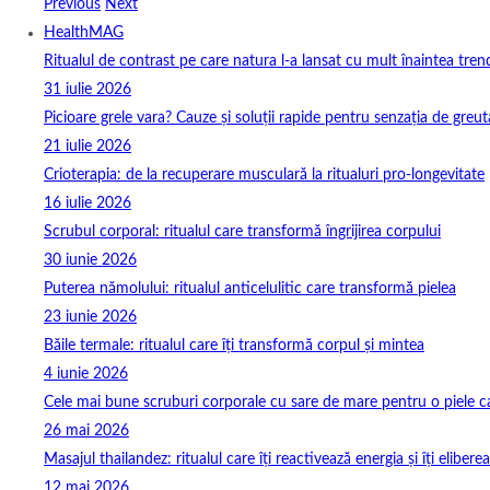
Previous
Next
HealthMAG
Ritualul de contrast pe care natura l-a lansat cu mult înaintea tren
31 iulie 2026
Picioare grele vara? Cauze și soluții rapide pentru senzația de greut
21 iulie 2026
Crioterapia: de la recuperare musculară la ritualuri pro‑longevitate
16 iulie 2026
Scrubul corporal: ritualul care transformă îngrijirea corpului
30 iunie 2026
Puterea nămolului: ritualul anticelulitic care transformă pielea
23 iunie 2026
Băile termale: ritualul care îți transformă corpul și mintea
4 iunie 2026
Cele mai bune scruburi corporale cu sare de mare pentru o piele ca
26 mai 2026
Masajul thailandez: ritualul care îți reactivează energia și îți elibere
12 mai 2026