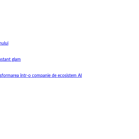
nului
instant glam
nsformarea într-o companie de ecosistem AI