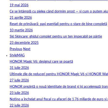
19 mai 2026
Ce se întâmplă cu pielea când dormim prost — și cum o putem ajuta
21 aprilie 2026
Reset de primăvară: pași esențiali pentru o stare de bine completă
10 martie 2026
Ski Skincare: ghidul complet pentru un ten impecabil pe pârtie
23 decembrie 2025
Previous
Next
StyleMAG
HONOR Magic V6: designul care se poartă
31 iulie 2026
Ultimele zile de reduceri pentru HONOR Magic V6 și HONOR Wa
27 iulie 2026
HONOR prezintă o nouă identitate de brand și își accelerează tra
23 iulie 2026
Notino a încheiat anul fiscal cu afaceri de 1,76 miliarde de euro și 
22 iulie 2026