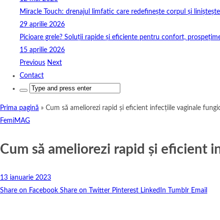
Miracle Touch: drenajul limfatic care redefinește corpul și linișteșt
29 aprilie 2026
Picioare grele? Soluții rapide și eficiente pentru confort, prospețim
15 aprilie 2026
Previous
Next
Contact
Search
for:
Prima pagină
»
Cum să ameliorezi rapid și eficient infecțiile vaginale fungi
FemiMAG
Cum să ameliorezi rapid și eficient i
13 ianuarie 2023
Share on Facebook
Share on Twitter
Pinterest
LinkedIn
Tumblr
Email