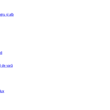
gru și alb
li
i de vară
lux