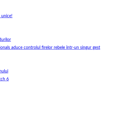
 unice!
durilor
onals aduce controlul firelor rebele într-un singur gest
nului
tch 6