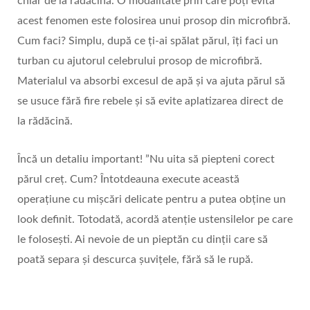
chiar de la rădăcină. O modalitate prin care poți evita
acest fenomen este folosirea unui prosop din microfibră.
Cum faci? Simplu, după ce ți-ai spălat părul, îți faci un
turban cu ajutorul celebrului prosop de microfibră.
Materialul va absorbi excesul de apă și va ajuta părul să
se usuce fără fire rebele și să evite aplatizarea direct de
la rădăcină.
Încă un detaliu important! ”Nu uita să piepteni corect
părul creț. Cum? Întotdeauna execute această
operațiune cu mișcări delicate pentru a putea obține un
look definit. Totodată, acordă atenție ustensilelor pe care
le folosești. Ai nevoie de un pieptăn cu dinții care să
poată separa și descurca șuvițele, fără să le rupă.