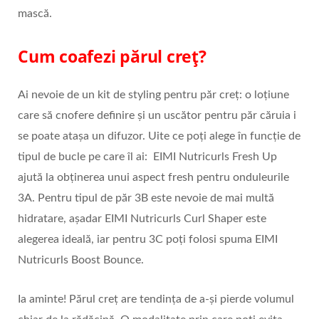
mască.
Cum coafezi părul creț?
Ai nevoie de un kit de styling pentru păr creț: o loțiune
care să cnofere definire și un uscător pentru păr căruia i
se poate atașa un difuzor. Uite ce poți alege în funcție de
tipul de bucle pe care îl ai: EIMI Nutricurls Fresh Up
ajută la obținerea unui aspect fresh pentru onduleurile
3A. Pentru tipul de păr 3B este nevoie de mai multă
hidratare, așadar EIMI Nutricurls Curl Shaper este
alegerea ideală, iar pentru 3C poți folosi spuma EIMI
Nutricurls Boost Bounce.
Ia aminte! Părul creț are tendința de a-și pierde volumul