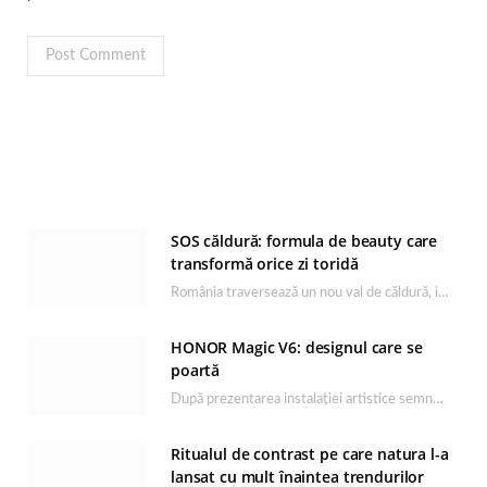
SOS căldură: formula de beauty care
transformă orice zi toridă
România traversează un nou val de căldură, iar rutina de îngrijire capătă un rol esențial…
HONOR Magic V6: designul care se
poartă
După prezentarea instalației artistice semnată de Catrinel Săbăciag în cadrul evenimentului de lansare HONOR Magic…
Ritualul de contrast pe care natura l-a
lansat cu mult înaintea trendurilor