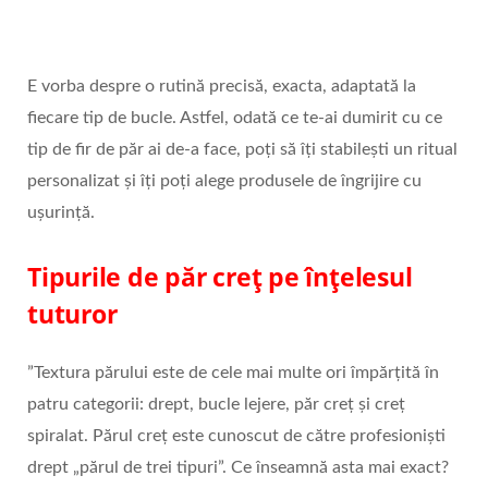
E vorba despre o rutină precisă, exacta, adaptată la
fiecare tip de bucle. Astfel, odată ce te-ai dumirit cu ce
tip de fir de păr ai de-a face, poți să îți stabilești un ritual
personalizat și îți poți alege produsele de îngrijire cu
ușurință.
Tipurile de păr creț pe înțelesul
tuturor
”Textura părului este de cele mai multe ori împărțită în
patru categorii: drept, bucle lejere, păr creț și creț
spiralat. Părul creț este cunoscut de către profesioniști
drept „părul de trei tipuri”. Ce înseamnă asta mai exact?