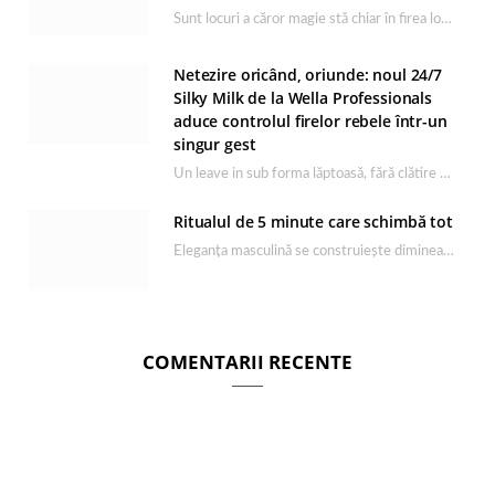
Sunt locuri a căror magie stă chiar în firea lor naturală, iar Lacul Ursu din…
Netezire oricând, oriunde: noul 24/7
Silky Milk de la Wella Professionals
aduce controlul firelor rebele într-un
singur gest
Un leave in sub forma lăptoasă, fără clătire care completează rutina Ultimate Smooth și transformă…
Ritualul de 5 minute care schimbă tot
Eleganța masculină se construiește dimineața, în câteva minute și cu produsele potrivite. O rutină de…
COMENTARII RECENTE