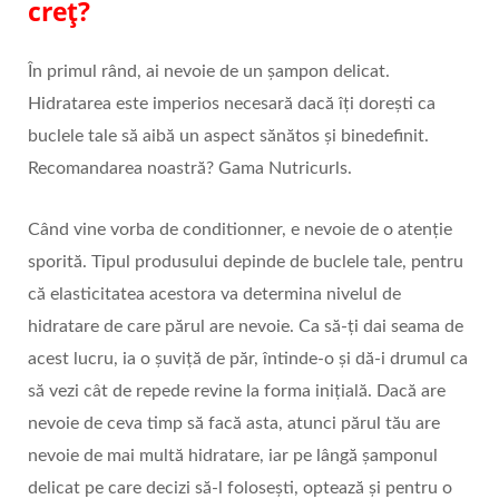
creț?
În primul rând, ai nevoie de un șampon delicat.
Hidratarea este imperios necesară dacă îți dorești ca
buclele tale să aibă un aspect sănătos și binedefinit.
Recomandarea noastră? Gama Nutricurls.
Când vine vorba de conditionner, e nevoie de o atenție
sporită. Tipul produsului depinde de buclele tale, pentru
că elasticitatea acestora va determina nivelul de
hidratare de care părul are nevoie. Ca să-ți dai seama de
acest lucru, ia o șuviță de păr, întinde-o și dă-i drumul ca
să vezi cât de repede revine la forma inițială. Dacă are
nevoie de ceva timp să facă asta, atunci părul tău are
nevoie de mai multă hidratare, iar pe lângă șamponul
delicat pe care decizi să-l folosești, optează și pentru o