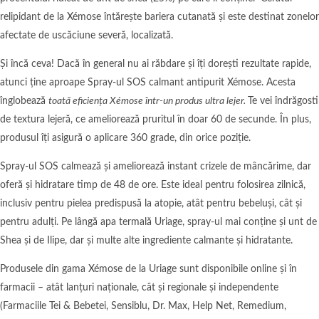
relipidant de la Xémose întărește bariera cutanată și este destinat zonelor
afectate de uscăciune severă, localizată.
Și încă ceva! Dacă în general nu ai răbdare și îți dorești rezultate rapide,
atunci ține aproape Spray-ul SOS calmant antipurit Xémose. Acesta
înglobează
toată eficiența Xémose într-un produs ultra lejer.
Te vei îndrăgosti
de textura lejeră, ce ameliorează pruritul în doar 60 de secunde. În plus,
produsul îți asigură o aplicare 360 grade, din orice poziție.
Spray-ul SOS calmează și ameliorează instant crizele de mâncărime, dar
oferă și hidratare timp de 48 de ore. Este ideal pentru folosirea zilnică,
inclusiv pentru pielea predispusă la atopie, atât pentru bebeluși, cât și
pentru adulți. Pe lângă apa termală Uriage, spray-ul mai conține și unt de
Shea și de Ilipe, dar și multe alte ingrediente calmante și hidratante.
Produsele din gama Xémose de la Uriage sunt disponibile online și în
farmacii – atât lanțuri naționale, cât și regionale și independente
(Farmaciile Tei & Bebetei, Sensiblu, Dr. Max, Help Net, Remedium,