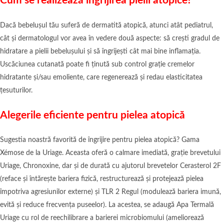
Cum se realizează îngrijirea pielii atopice?
Dacă bebelușul tău suferă de dermatită atopică, atunci atât pediatrul,
cât și dermatologul vor avea în vedere două aspecte: să crești gradul de
hidratare a pielii bebelușului și să îngrijești cât mai bine inflamația.
Uscăciunea cutanată poate fi ținută sub control grație cremelor
hidratante și/sau emoliente, care regenerează și redau elasticitatea
țesuturilor.
Alegerile eficiente pentru pielea atopică
Sugestia noastră favorită de îngrijire pentru pielea atopică? Gama
Xémose de la Uriage. Aceasta oferă o calmare imediată, grație brevetului
Uriage, Chronoxine, dar și de durată cu ajutorul brevetelor Cerasterol 2F
(reface și întărește bariera fizică, restructurează și protejează pielea
împotriva agresiunilor externe) și TLR 2 Regul (modulează bariera imună,
evită și reduce frecvența puseelor). La acestea, se adaugă Apa Termală
Uriage cu rol de reechilibrare a barierei microbiomului (ameliorează