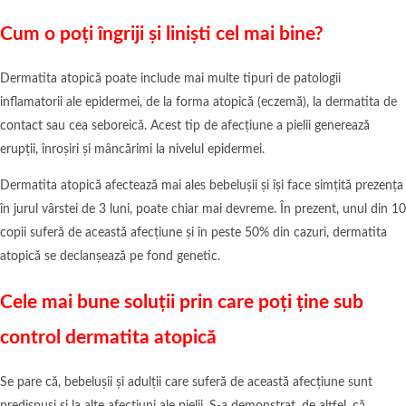
Cum o poți îngriji și liniști cel mai bine?
Dermatita atopică poate include mai multe tipuri de patologii
inflamatorii ale epidermei, de la forma atopică (eczemă), la dermatita de
contact sau cea seboreică. Acest tip de afecțiune a pielii generează
erupții, înroșiri și mâncărimi la nivelul epidermei.
Dermatita atopică afectează mai ales bebelușii și își face simțită prezența
în jurul vârstei de 3 luni, poate chiar mai devreme. În prezent, unul din 10
copii suferă de această afecțiune și în peste 50% din cazuri, dermatita
atopică se declanșează pe fond genetic.
Cele mai bune soluții prin care poți ține sub
control dermatita atopică
Se pare că, bebelușii și adulții care suferă de această afecțiune sunt