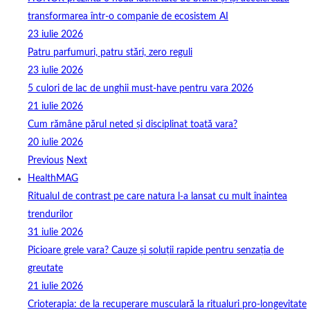
transformarea într-o companie de ecosistem AI
23 iulie 2026
Patru parfumuri, patru stări, zero reguli
23 iulie 2026
5 culori de lac de unghii must‑have pentru vara 2026
21 iulie 2026
Cum rămâne părul neted și disciplinat toată vara?
20 iulie 2026
Previous
Next
HealthMAG
Ritualul de contrast pe care natura l-a lansat cu mult înaintea
trendurilor
31 iulie 2026
Picioare grele vara? Cauze și soluții rapide pentru senzația de
greutate
21 iulie 2026
Crioterapia: de la recuperare musculară la ritualuri pro‑longevitate