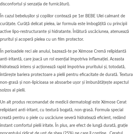
disconfortul și senzația de furnicături).
În cazul bebelușilor și copiilor contează pe 1er BEBE Ulei calmant de
curățate. Curăță delicat pielea, iar formula este îmbogățită cu principii
active lipo-restructurante și hidratante. Înlătură uscăciunea, atenuează
pruritul și acoperă pielea cu un film protector.
În perioadele reci ale anului, bazează-te pe Xémose Cremă relipidantă
anti-iritantă, care joacă un rol esențial împotriva inflamației. Aceasta
hidratează intens și acționează rapid împotriva pruritului și, totodată,
întărește bariera protectoare a pielii pentru eficacitate de durată. Textura
non-grasă și non-lipicioasa se absoarbe ușor și îmbunătățește aspectul
solzos al pielii.
Un alt produs recomandat de medicii dermatologi este Xémose Cerat
relipidant anti-iritant, cu textură bogată, non-grasă. Formula special
creată pentru o piele cu uscăciune severă hidratează eficient, redând
instant comfortul pielii iritate. În plus, are efect de lungă durată, grație
procentului ridicat de unt de shea (25%) pe care îl conține. Ceratul