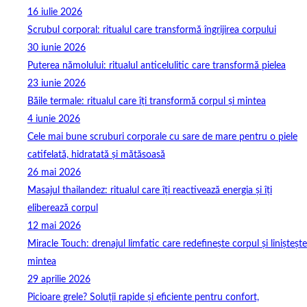
16 iulie 2026
Scrubul corporal: ritualul care transformă îngrijirea corpului
30 iunie 2026
Puterea nămolului: ritualul anticelulitic care transformă pielea
23 iunie 2026
Băile termale: ritualul care îți transformă corpul și mintea
4 iunie 2026
Cele mai bune scruburi corporale cu sare de mare pentru o piele
catifelată, hidratată și mătăsoasă
26 mai 2026
Masajul thailandez: ritualul care îți reactivează energia și îți
eliberează corpul
12 mai 2026
Miracle Touch: drenajul limfatic care redefinește corpul și liniștește
mintea
29 aprilie 2026
Picioare grele? Soluții rapide și eficiente pentru confort,