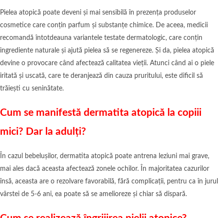
Pielea atopică poate deveni și mai sensibilă în prezența produselor
cosmetice care conțin parfum și substanțe chimice. De aceea, medicii
recomandă întotdeauna variantele testate dermatologic, care conțin
ingrediente naturale și ajută pielea să se regenereze. Și da, pielea atopică
devine o provocare când afectează calitatea vieții. Atunci când ai o piele
iritată și uscată, care te deranjează din cauza pruritului, este dificil să
trăiești cu seninătate.
Cum se manifestă dermatita atopică la copiii
mici? Dar la adulți?
În cazul bebelușilor, dermatita atopică poate antrena leziuni mai grave,
mai ales dacă aceasta afectează zonele ochilor. În majoritatea cazurilor
însă, aceasta are o rezolvare favorabilă, fără complicații, pentru ca în jurul
vârstei de 5-6 ani, ea poate să se amelioreze și chiar să dispară.