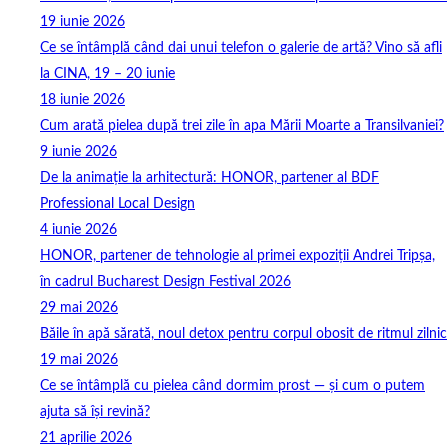
19 iunie 2026
Ce se întâmplă când dai unui telefon o galerie de artă? Vino să afli
la CINA, 19 – 20 iunie
18 iunie 2026
Cum arată pielea după trei zile în apa Mării Moarte a Transilvaniei?
9 iunie 2026
De la animație la arhitectură: HONOR, partener al BDF
Professional Local Design
4 iunie 2026
HONOR, partener de tehnologie al primei expoziții Andrei Tripșa,
în cadrul Bucharest Design Festival 2026
29 mai 2026
Băile în apă sărată, noul detox pentru corpul obosit de ritmul zilnic
19 mai 2026
Ce se întâmplă cu pielea când dormim prost — și cum o putem
ajuta să își revină?
21 aprilie 2026