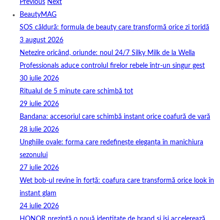
Previous
Next
BeautyMAG
SOS căldură: formula de beauty care transformă orice zi toridă
3 august 2026
Netezire oricând, oriunde: noul 24/7 Silky Milk de la Wella
Professionals aduce controlul firelor rebele într-un singur gest
30 iulie 2026
Ritualul de 5 minute care schimbă tot
29 iulie 2026
Bandana: accesoriul care schimbă instant orice coafură de vară
28 iulie 2026
Unghiile ovale: forma care redefinește eleganța în manichiura
sezonului
27 iulie 2026
Wet bob-ul revine în forță: coafura care transformă orice look în
instant glam
24 iulie 2026
HONOR prezintă o nouă identitate de brand și își accelerează