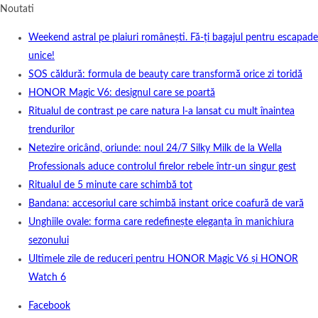
Noutati
Weekend astral pe plaiuri românești. Fă-ți bagajul pentru escapade
unice!
SOS căldură: formula de beauty care transformă orice zi toridă
HONOR Magic V6: designul care se poartă
Ritualul de contrast pe care natura l-a lansat cu mult înaintea
trendurilor
Netezire oricând, oriunde: noul 24/7 Silky Milk de la Wella
Professionals aduce controlul firelor rebele într-un singur gest
Ritualul de 5 minute care schimbă tot
Bandana: accesoriul care schimbă instant orice coafură de vară
Unghiile ovale: forma care redefinește eleganța în manichiura
sezonului
Ultimele zile de reduceri pentru HONOR Magic V6 și HONOR
Watch 6
Facebook