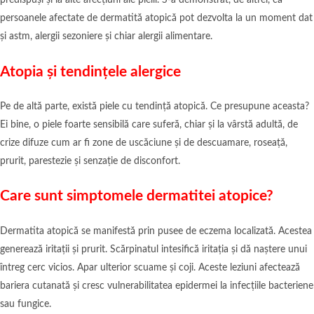
predispuși și la alte afecțiuni ale pielii. S-a demonstrat, de altfel, că
persoanele afectate de dermatită atopică pot dezvolta la un moment dat
și astm, alergii sezoniere și chiar alergii alimentare.
Atopia și tendințele alergice
Pe de altă parte, există piele cu tendință atopică. Ce presupune aceasta?
Ei bine, o piele foarte sensibilă care suferă, chiar și la vârstă adultă, de
crize difuze cum ar fi zone de uscăciune și de descuamare, roseață,
prurit, parestezie și senzație de disconfort.
Care sunt simptomele dermatitei atopice?
Dermatita atopică se manifestă prin pusee de eczema localizată. Acestea
generează iritații și prurit. Scărpinatul intesifică iritația și dă naștere unui
întreg cerc vicios. Apar ulterior scuame și coji. Aceste leziuni afectează
bariera cutanată și cresc vulnerabilitatea epidermei la infecțiile bacteriene
sau fungice.