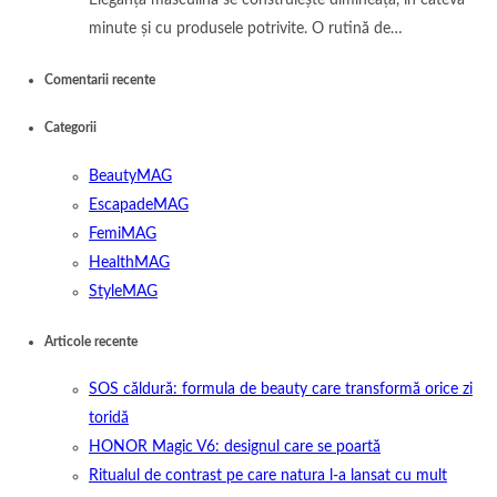
Eleganța masculină se construiește dimineața, în câteva
minute și cu produsele potrivite. O rutină de…
Comentarii recente
Categorii
BeautyMAG
EscapadeMAG
FemiMAG
HealthMAG
StyleMAG
Articole recente
SOS căldură: formula de beauty care transformă orice zi
toridă
HONOR Magic V6: designul care se poartă
Ritualul de contrast pe care natura l-a lansat cu mult