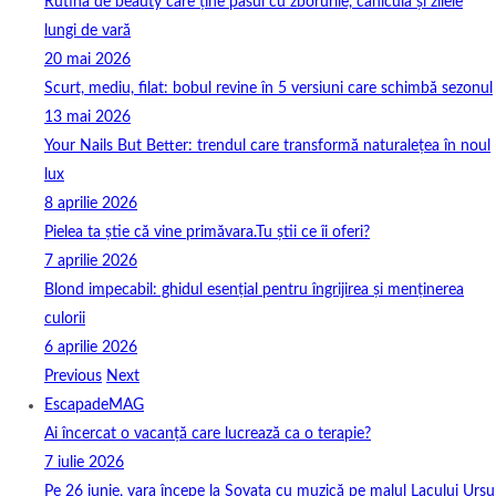
Rutina de beauty care ține pasul cu zborurile, canicula și zilele
lungi de vară
20 mai 2026
Scurt, mediu, filat: bobul revine în 5 versiuni care schimbă sezonul
13 mai 2026
Your Nails But Better: trendul care transformă naturalețea în noul
lux
8 aprilie 2026
Pielea ta știe că vine primăvara.Tu știi ce îi oferi?
7 aprilie 2026
Blond impecabil: ghidul esențial pentru îngrijirea și menținerea
culorii
6 aprilie 2026
Previous
Next
EscapadeMAG
Ai încercat o vacanță care lucrează ca o terapie?
7 iulie 2026
Pe 26 iunie, vara începe la Sovata cu muzică pe malul Lacului Ursu