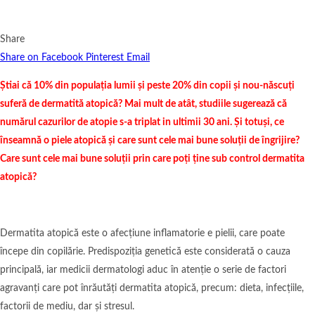
Share
Share on Facebook
Pinterest
Email
Știai că 10% din populația lumii și peste 20% din copii și nou-născuți
suferă de dermatită atopică? Mai mult de atât, studiile sugerează că
numărul cazurilor de atopie s-a triplat in ultimii 30 ani. Și totuși, ce
înseamnă o piele atopică și care sunt cele mai bune soluții de îngrijire?
Care sunt cele mai bune soluții prin care poți ține sub control dermatita
atopică?
Dermatita atopică este o afecțiune inflamatorie e pielii, care poate
începe din copilărie. Predispoziția genetică este considerată o cauza
principală, iar medicii dermatologi aduc în atenție o serie de factori
agravanți care pot înrăutăți dermatita atopică, precum: dieta, infecțiile,
factorii de mediu, dar și stresul.