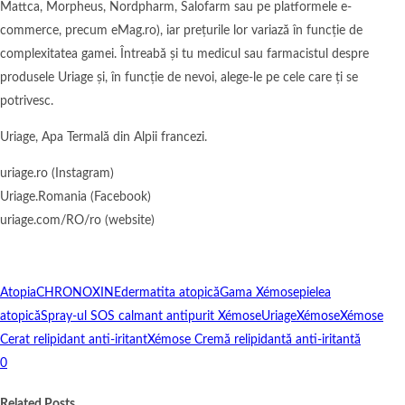
Mattca, Morpheus, Nordpharm, Salofarm sau pe platformele e-
commerce, precum eMag.ro), iar prețurile lor variază în funcție de
complexitatea gamei. Întreabă și tu medicul sau farmacistul despre
produsele Uriage și, în funcție de nevoi, alege-le pe cele care ți se
potrivesc.
Uriage, Apa Termală din Alpii francezi.
uriage.ro (Instagram)
Uriage.Romania (Facebook)
uriage.com/RO/ro (website)
Atopia
CHRONOXINE
dermatita atopică
Gama Xémose
pielea
atopică
Spray-ul SOS calmant antipurit Xémose
Uriage
Xémose
Xémose
Cerat relipidant anti-iritant
Xémose Cremă relipidantă anti-iritantă
0
Related Posts