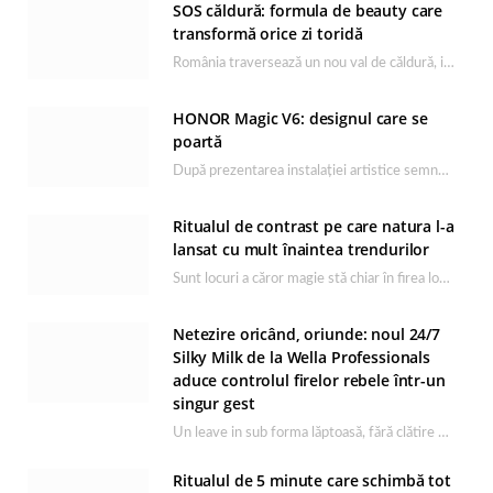
SOS căldură: formula de beauty care
transformă orice zi toridă
România traversează un nou val de căldură, iar rutina de îngrijire capătă un rol esențial…
HONOR Magic V6: designul care se
poartă
După prezentarea instalației artistice semnată de Catrinel Săbăciag în cadrul evenimentului de lansare HONOR Magic…
Ritualul de contrast pe care natura l-a
lansat cu mult înaintea trendurilor
Sunt locuri a căror magie stă chiar în firea lor naturală, iar Lacul Ursu din…
Netezire oricând, oriunde: noul 24/7
Silky Milk de la Wella Professionals
aduce controlul firelor rebele într-un
singur gest
Un leave in sub forma lăptoasă, fără clătire care completează rutina Ultimate Smooth și transformă…
Ritualul de 5 minute care schimbă tot