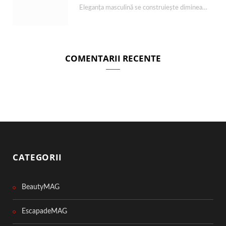
Eleganța masculină se construiește dimineața, în câteva minute și cu produsele potrivite. O rutină de…
COMENTARII RECENTE
CATEGORII
BeautyMAG
EscapadeMAG