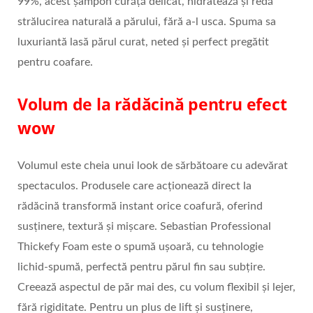
99%, acest șampon curăță delicat, hidratează și redă
strălucirea naturală a părului, fără a-l usca. Spuma sa
luxuriantă lasă părul curat, neted și perfect pregătit
pentru coafare.
Volum de la rădăcină pentru efect
wow
Volumul este cheia unui look de sărbătoare cu adevărat
spectaculos. Produsele care acționează direct la
rădăcină transformă instant orice coafură, oferind
susținere, textură și mișcare. Sebastian Professional
Thickefy Foam este o spumă ușoară, cu tehnologie
lichid-spumă, perfectă pentru părul fin sau subțire.
Creează aspectul de păr mai des, cu volum flexibil și lejer,
fără rigiditate. Pentru un plus de lift și susținere,