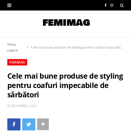
F
I
a
n
c
s
e
t
Prima
»
b
a
Cele mai bune produse de styling pentru coafuri impecabile de sărbători
pagină
o
g
FEMIMAG
o
r
Cele mai bune produse de styling
k
a
pentru coafuri impecabile de
m
sărbători
8 DECEMBRIE 2025