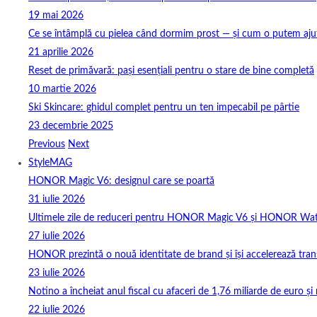
19 mai 2026
Ce se întâmplă cu pielea când dormim prost — și cum o putem ajuta
21 aprilie 2026
Reset de primăvară: pași esențiali pentru o stare de bine completă
10 martie 2026
Ski Skincare: ghidul complet pentru un ten impecabil pe pârtie
23 decembrie 2025
Previous
Next
StyleMAG
HONOR Magic V6: designul care se poartă
31 iulie 2026
Ultimele zile de reduceri pentru HONOR Magic V6 și HONOR Wa
27 iulie 2026
HONOR prezintă o nouă identitate de brand și își accelerează tra
23 iulie 2026
Notino a încheiat anul fiscal cu afaceri de 1,76 miliarde de euro și 
22 iulie 2026