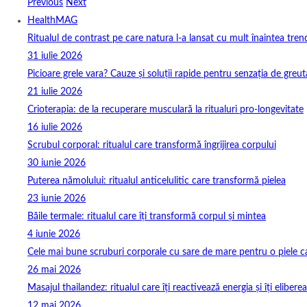
Previous
Next
HealthMAG
Ritualul de contrast pe care natura l-a lansat cu mult înaintea tren
31 iulie 2026
Picioare grele vara? Cauze și soluții rapide pentru senzația de greut
21 iulie 2026
Crioterapia: de la recuperare musculară la ritualuri pro‑longevitate
16 iulie 2026
Scrubul corporal: ritualul care transformă îngrijirea corpului
30 iunie 2026
Puterea nămolului: ritualul anticelulitic care transformă pielea
23 iunie 2026
Băile termale: ritualul care îți transformă corpul și mintea
4 iunie 2026
Cele mai bune scruburi corporale cu sare de mare pentru o piele ca
26 mai 2026
Masajul thailandez: ritualul care îți reactivează energia și îți elibere
12 mai 2026