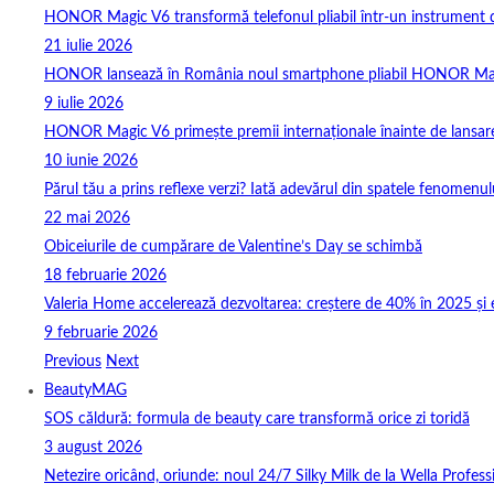
HONOR Magic V6 transformă telefonul pliabil într-un instrument de 
21 iulie 2026
HONOR lansează în România noul smartphone pliabil HONOR Ma
9 iulie 2026
HONOR Magic V6 primește premii internaționale înainte de lansar
10 iunie 2026
Părul tău a prins reflexe verzi? Iată adevărul din spatele fenomenulu
22 mai 2026
Obiceiurile de cumpărare de Valentine’s Day se schimbă
18 februarie 2026
Valeria Home accelerează dezvoltarea: creștere de 40% în 2025 și 
9 februarie 2026
Previous
Next
BeautyMAG
SOS căldură: formula de beauty care transformă orice zi toridă
3 august 2026
Netezire oricând, oriunde: noul 24/7 Silky Milk de la Wella Professi