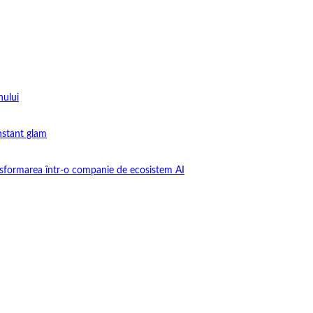
nului
instant glam
nsformarea într-o companie de ecosistem AI