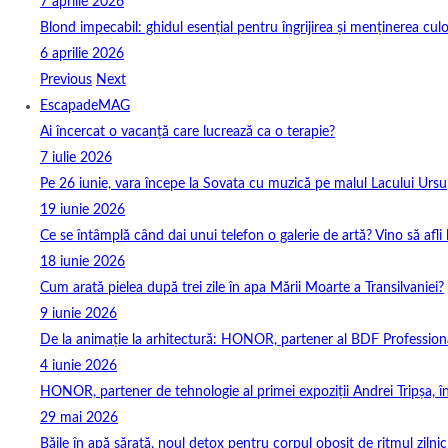
7 aprilie 2026
Blond impecabil: ghidul esențial pentru îngrijirea și menținerea culo
6 aprilie 2026
Previous
Next
EscapadeMAG
Ai încercat o vacanță care lucrează ca o terapie?
7 iulie 2026
Pe 26 iunie, vara începe la Sovata cu muzică pe malul Lacului Ursu
19 iunie 2026
Ce se întâmplă când dai unui telefon o galerie de artă? Vino să afli
18 iunie 2026
Cum arată pielea după trei zile în apa Mării Moarte a Transilvaniei?
9 iunie 2026
De la animație la arhitectură: HONOR, partener al BDF Profession
4 iunie 2026
HONOR, partener de tehnologie al primei expoziții Andrei Tripșa, 
29 mai 2026
Băile în apă sărată, noul detox pentru corpul obosit de ritmul zilnic