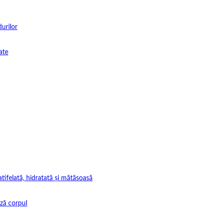
durilor
ate
tifelată, hidratată și mătăsoasă
ază corpul