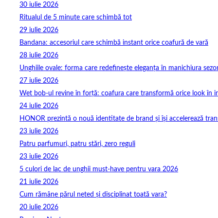
30 iulie 2026
Ritualul de 5 minute care schimbă tot
29 iulie 2026
Bandana: accesoriul care schimbă instant orice coafură de vară
28 iulie 2026
Unghiile ovale: forma care redefinește eleganța în manichiura sezo
27 iulie 2026
Wet bob-ul revine în forță: coafura care transformă orice look în 
24 iulie 2026
HONOR prezintă o nouă identitate de brand și își accelerează tra
23 iulie 2026
Patru parfumuri, patru stări, zero reguli
23 iulie 2026
5 culori de lac de unghii must‑have pentru vara 2026
21 iulie 2026
Cum rămâne părul neted și disciplinat toată vara?
20 iulie 2026