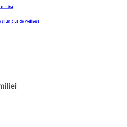
e mintea
e și un plus de wellness
iliei