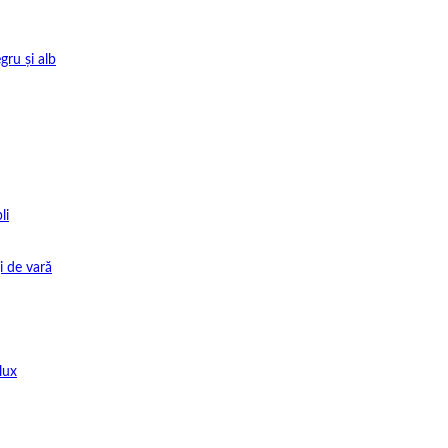
gru și alb
li
i de vară
lux