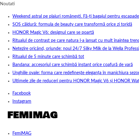
Noutati
Weekend astral pe plaiuri românești. Fă-ți bagajul pentru escapade
SOS căldură: formula de beauty care transformă orice zi toridă
HONOR Magic V6: designul care se poartă
Ritualul de contrast pe care natura l-a lansat cu mult înaintea tren
Netezire oricând, oriunde: noul 24/7 Silky Milk de la Wella Professi
Ritualul de 5 minute care schimbă tot
Bandana: accesoriul care schimbă instant orice coafură de vară
Unghiile ovale: forma care redefinește eleganța în manichiura sezo
Ultimele zile de reduceri pentru HONOR Magic V6 și HONOR Wa
Facebook
Instagram
FemiMAG