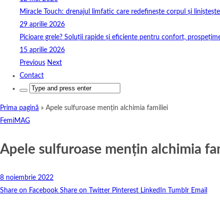
Miracle Touch: drenajul limfatic care redefinește corpul și linișteșt
29 aprilie 2026
Picioare grele? Soluții rapide și eficiente pentru confort, prospețim
15 aprilie 2026
Previous
Next
Contact
Search
for:
Prima pagină
»
Apele sulfuroase mențin alchimia familiei
FemiMAG
Apele sulfuroase mențin alchimia fam
8 noiembrie 2022
Share on Facebook
Share on Twitter
Pinterest
LinkedIn
Tumblr
Email