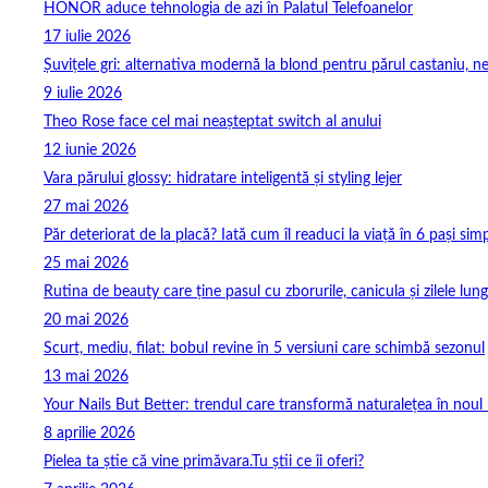
HONOR aduce tehnologia de azi în Palatul Telefoanelor
17 iulie 2026
Șuvițele gri: alternativa modernă la blond pentru părul castaniu, ne
9 iulie 2026
Theo Rose face cel mai neașteptat switch al anului
12 iunie 2026
Vara părului glossy: hidratare inteligentă și styling lejer
27 mai 2026
Păr deteriorat de la placă? Iată cum îl readuci la viață în 6 pași simp
25 mai 2026
Rutina de beauty care ține pasul cu zborurile, canicula și zilele lung
20 mai 2026
Scurt, mediu, filat: bobul revine în 5 versiuni care schimbă sezonul
13 mai 2026
Your Nails But Better: trendul care transformă naturalețea în noul 
8 aprilie 2026
Pielea ta știe că vine primăvara.Tu știi ce îi oferi?