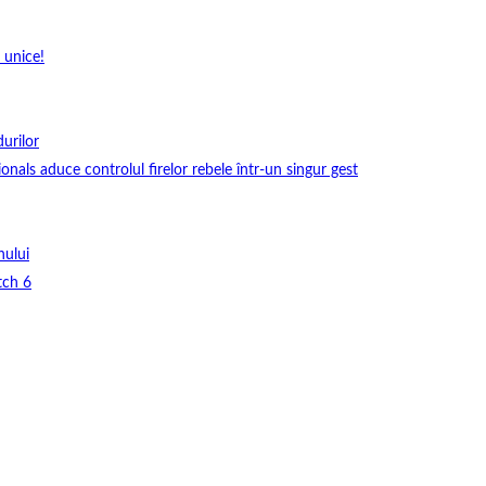
 unice!
durilor
onals aduce controlul firelor rebele într-un singur gest
nului
tch 6