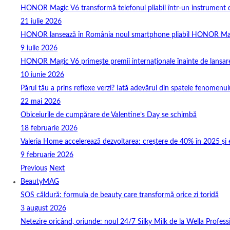
HONOR Magic V6 transformă telefonul pliabil într-un instrument de 
21 iulie 2026
HONOR lansează în România noul smartphone pliabil HONOR Ma
9 iulie 2026
HONOR Magic V6 primește premii internaționale înainte de lansar
10 iunie 2026
Părul tău a prins reflexe verzi? Iată adevărul din spatele fenomenulu
22 mai 2026
Obiceiurile de cumpărare de Valentine’s Day se schimbă
18 februarie 2026
Valeria Home accelerează dezvoltarea: creștere de 40% în 2025 și 
9 februarie 2026
Previous
Next
BeautyMAG
SOS căldură: formula de beauty care transformă orice zi toridă
3 august 2026
Netezire oricând, oriunde: noul 24/7 Silky Milk de la Wella Professi