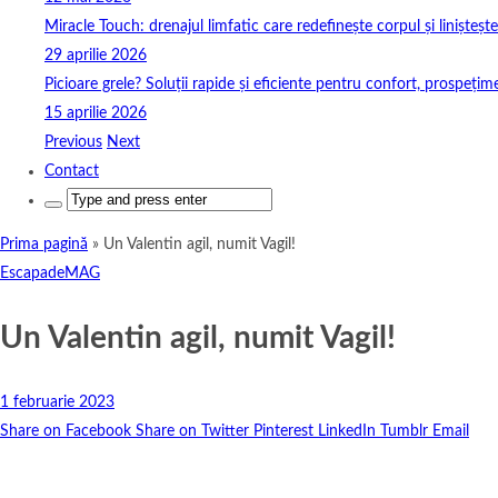
Miracle Touch: drenajul limfatic care redefinește corpul și linișteșt
29 aprilie 2026
Picioare grele? Soluții rapide și eficiente pentru confort, prospețim
15 aprilie 2026
Previous
Next
Contact
Search
for:
Prima pagină
»
Un Valentin agil, numit Vagil!
EscapadeMAG
Un Valentin agil, numit Vagil!
1 februarie 2023
Share on Facebook
Share on Twitter
Pinterest
LinkedIn
Tumblr
Email