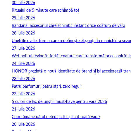
30 iulie 2026
Ritualul de 5 minute care schimbă tot
29 iulie 2026
Bandana: accesoriul care schimbă instant orice coafură de vară
28 iulie 2026
Unghiile ovale: forma care redefinește eleganța în manichiura sezo
27 iulie 2026
Wet bob-ul revine în forță: coafura care transformă orice look în 
24 iulie 2026
HONOR prezintă o nouă identitate de brand și își accelerează tra
23 iulie 2026
Patru parfumuri, patru stări, zero reguli
23 iulie 2026
5 culori de lac de unghii must‑have pentru vara 2026
21 iulie 2026
Cum rămâne părul neted și disciplinat toată vara?
20 iulie 2026