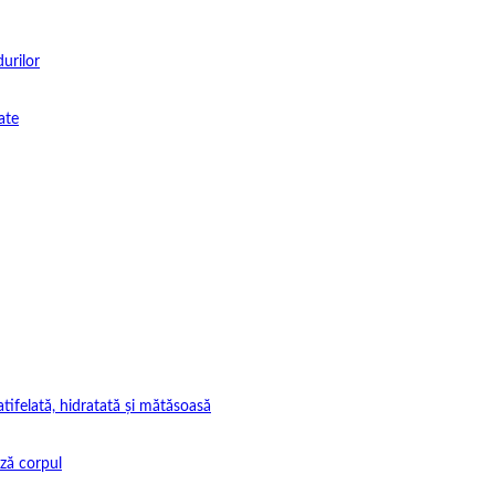
durilor
ate
tifelată, hidratată și mătăsoasă
ază corpul