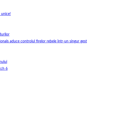
 unice!
durilor
onals aduce controlul firelor rebele într-un singur gest
nului
tch 6