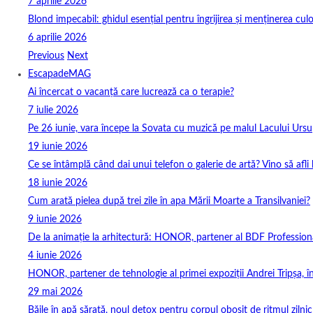
7 aprilie 2026
Blond impecabil: ghidul esențial pentru îngrijirea și menținerea culo
6 aprilie 2026
Previous
Next
EscapadeMAG
Ai încercat o vacanță care lucrează ca o terapie?
7 iulie 2026
Pe 26 iunie, vara începe la Sovata cu muzică pe malul Lacului Ursu
19 iunie 2026
Ce se întâmplă când dai unui telefon o galerie de artă? Vino să afli
18 iunie 2026
Cum arată pielea după trei zile în apa Mării Moarte a Transilvaniei?
9 iunie 2026
De la animație la arhitectură: HONOR, partener al BDF Profession
4 iunie 2026
HONOR, partener de tehnologie al primei expoziții Andrei Tripșa, 
29 mai 2026
Băile în apă sărată, noul detox pentru corpul obosit de ritmul zilnic