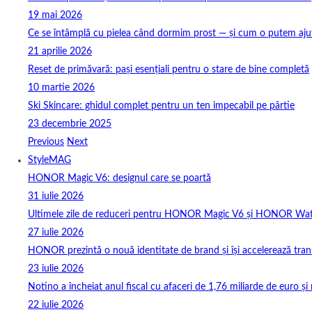
19 mai 2026
Ce se întâmplă cu pielea când dormim prost — și cum o putem ajuta
21 aprilie 2026
Reset de primăvară: pași esențiali pentru o stare de bine completă
10 martie 2026
Ski Skincare: ghidul complet pentru un ten impecabil pe pârtie
23 decembrie 2025
Previous
Next
StyleMAG
HONOR Magic V6: designul care se poartă
31 iulie 2026
Ultimele zile de reduceri pentru HONOR Magic V6 și HONOR Wa
27 iulie 2026
HONOR prezintă o nouă identitate de brand și își accelerează tra
23 iulie 2026
Notino a încheiat anul fiscal cu afaceri de 1,76 miliarde de euro și 
22 iulie 2026