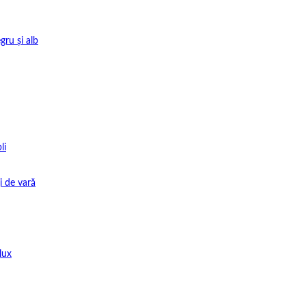
gru și alb
li
i de vară
lux