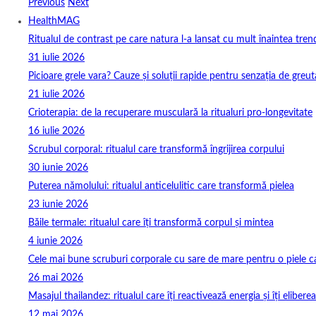
Previous
Next
HealthMAG
Ritualul de contrast pe care natura l-a lansat cu mult înaintea tren
31 iulie 2026
Picioare grele vara? Cauze și soluții rapide pentru senzația de greut
21 iulie 2026
Crioterapia: de la recuperare musculară la ritualuri pro‑longevitate
16 iulie 2026
Scrubul corporal: ritualul care transformă îngrijirea corpului
30 iunie 2026
Puterea nămolului: ritualul anticelulitic care transformă pielea
23 iunie 2026
Băile termale: ritualul care îți transformă corpul și mintea
4 iunie 2026
Cele mai bune scruburi corporale cu sare de mare pentru o piele ca
26 mai 2026
Masajul thailandez: ritualul care îți reactivează energia și îți elibere
12 mai 2026