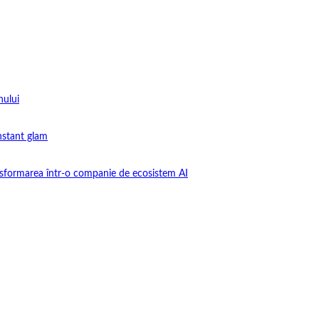
nului
instant glam
nsformarea într-o companie de ecosistem AI