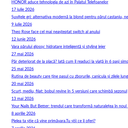
HONOR aduce tehnologia de azi în Palatul Telefoanelor
17 iulie 2026
Șuvițele gri: alternativa modernă la blond pentru părul castaniu, ne
9 iulie 2026
Theo Rose face cel mai neașteptat switch al anului
12 iunie 2026
Vara părului glossy: hidratare inteligentă și styling lejer
27 mai 2026
Păr deteriorat de la placă? Iată cum îl readuci la viață în 6 pași simp
25 mai 2026
Rutina de beauty care ține pasul cu zborurile, canicula și zilele lung
20 mai 2026
Scurt, mediu, filat: bobul revine în 5 versiuni care schimbă sezonul
13 mai 2026
Your Nails But Better: trendul care transformă naturalețea în noul 
8 aprilie 2026
Pielea ta știe că vine primăvara.Tu știi ce îi oferi?