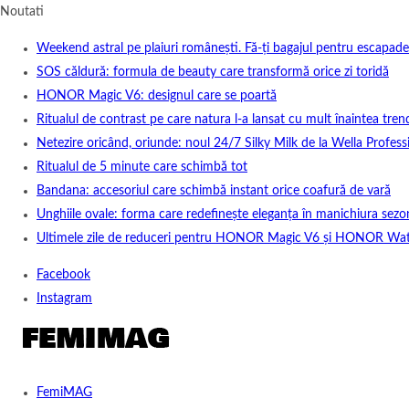
Noutati
Weekend astral pe plaiuri românești. Fă-ți bagajul pentru escapade
SOS căldură: formula de beauty care transformă orice zi toridă
HONOR Magic V6: designul care se poartă
Ritualul de contrast pe care natura l-a lansat cu mult înaintea tren
Netezire oricând, oriunde: noul 24/7 Silky Milk de la Wella Professi
Ritualul de 5 minute care schimbă tot
Bandana: accesoriul care schimbă instant orice coafură de vară
Unghiile ovale: forma care redefinește eleganța în manichiura sezo
Ultimele zile de reduceri pentru HONOR Magic V6 și HONOR Wa
Facebook
Instagram
FemiMAG