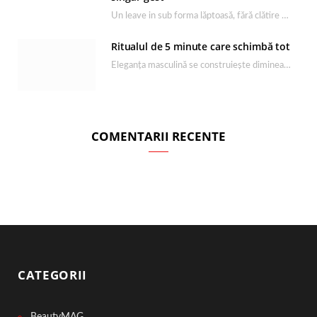
Un leave in sub forma lăptoasă, fără clătire care completează rutina Ultimate Smooth și transformă…
Ritualul de 5 minute care schimbă tot
Eleganța masculină se construiește dimineața, în câteva minute și cu produsele potrivite. O rutină de…
COMENTARII RECENTE
CATEGORII