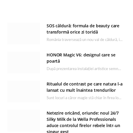
SOS căldură: formula de beauty care
transformă orice zi toridă
România traversează un nou val de căldură, iar rutina de îngrijire capătă un rol esențial…
HONOR Magic V6: designul care se
poartă
După prezentarea instalației artistice semnată de Catrinel Săbăciag în cadrul evenimentului de lansare HONOR Magic…
Ritualul de contrast pe care natura l-a
lansat cu mult înaintea trendurilor
Sunt locuri a căror magie stă chiar în firea lor naturală, iar Lacul Ursu din…
Netezire oricând, oriunde: noul 24/7
Silky Milk de la Wella Professionals
aduce controlul firelor rebele într-un
singur gest