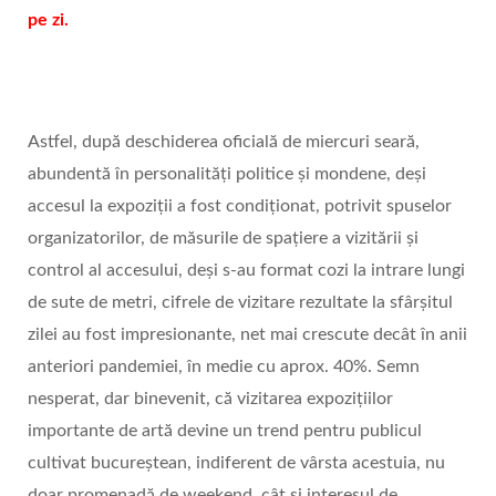
pe zi.
Astfel, după deschiderea oficială de miercuri seară,
abundentă în personalități politice și mondene, deși
accesul la expoziții a fost condiționat, potrivit spuselor
organizatorilor, de măsurile de spațiere a vizitării și
control al accesului, deși s-au format cozi la intrare lungi
de sute de metri, cifrele de vizitare rezultate la sfârșitul
zilei au fost impresionante, net mai crescute decât în anii
anteriori pandemiei, în medie cu aprox. 40%. Semn
nesperat, dar binevenit, că vizitarea expozițiilor
importante de artă devine un trend pentru publicul
cultivat bucureștean, indiferent de vârsta acestuia, nu
doar promenadă de weekend, cât și interesul de