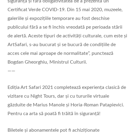
siguranță și fără obligativitatea de a prezenta un
Certificat Verde COVID-19. Din 15 mai 2020, muzeele,
galeriile și expozițiile temporare au fost deschise
publicului fără a se fi închis vreodată pe perioada stării
de alertă. Aceste tipuri de activități culturale, cum este și
ArtSafari, s-au bucurat și se bucură de condițiile de
acces cele mai aproape de normalitate”, punctează
Bogdan Gheorghiu, Ministrul Culturii.
——
Ediția Art Safari 2021 completează experiența clasică de
vizitare cu Night Tours, dar și cu tururile virtuale
găzduite de Marius Manole și Horia-Roman Patapievici.
Pentru ca arta să poată fi trăită în siguranță!
Biletele și abonamentele pot fi achiziționate