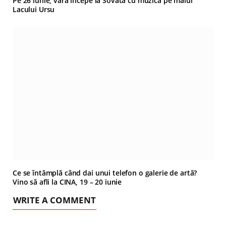
Pe 26 iunie, vara începe la Sovata cu muzică pe malul
Lacului Ursu
Ce se întâmplă când dai unui telefon o galerie de artă?
Vino să afli la CINA, 19 – 20 iunie
WRITE A COMMENT