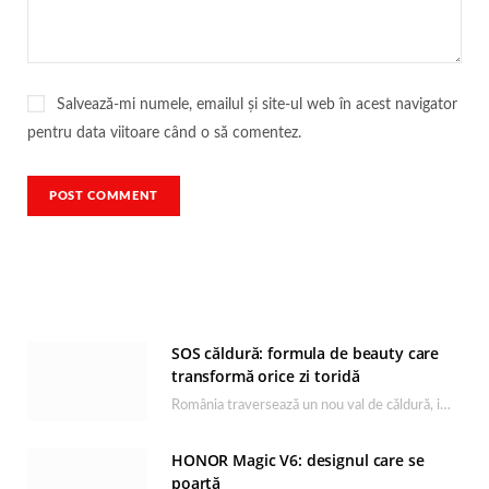
Salvează-mi numele, emailul și site-ul web în acest navigator
pentru data viitoare când o să comentez.
SOS căldură: formula de beauty care
transformă orice zi toridă
România traversează un nou val de căldură, iar rutina de îngrijire capătă un rol esențial…
HONOR Magic V6: designul care se
poartă