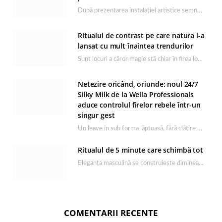
După prezentarea instalației artistice semnată de Catrinel Săbăciag în cadrul evenimentului de lansare HONOR Magic…
Ritualul de contrast pe care natura l-a
lansat cu mult înaintea trendurilor
Sunt locuri a căror magie stă chiar în firea lor naturală, iar Lacul Ursu din…
Netezire oricând, oriunde: noul 24/7
Silky Milk de la Wella Professionals
aduce controlul firelor rebele într-un
singur gest
Un leave in sub forma lăptoasă, fără clătire care completează rutina Ultimate Smooth și transformă…
Ritualul de 5 minute care schimbă tot
Eleganța masculină se construiește dimineața, în câteva minute și cu produsele potrivite. O rutină de…
COMENTARII RECENTE