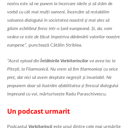
nostru este să ne punem la încercare ideile și să stăm de
vorbă cu cât mai mulți oameni. Încercăm să restabilim
valoarea dialogului în societatea noastră și mai ales să
găsim echilibrul firesc într-o țară europeană. Și, da, vom
vedea ce este de făcut împotriva dărâmării valorilor noastre
europene”
, punctează Cătălin Striblea.
”Acest episod din
Întâlnirile Vorbitorincilor
va avea loc la
Pitești, la Filarmonică. Nu vrem să fim filarmonioși cu orice
preț, dar nici să avem dreptate negreșit și invariabil. Ne
propunem doar să ilustrăm afabilitatea și firescul dialogului
împreună cu voi
, mărturisește Radu Paraschivescu.
Un podcast urmarit
Podcastul
Vorbitorincii
este unul dintre cele mai urmărite