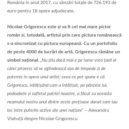
România în anul 2017, cu vânzări totale de 726.193 de
euro pentru 18 opere adjudecate.
Nicolae Grigorescu este și va fi cel mai mare pictor
român și, totodată, artistul prin care pictura românească
s-a sincronizat cu pictura europeană. Cu un portofoliu
de peste 4000 de lucrări de artă, Grigorescu rămâne un
simbol național.
„Nu ştiu dacă mai e pe lume vreo ţară al
cărei pitoresc să se oglindească aşa de limpede şi de
puternic în opera unui artist; ceea ce pot spune e că
Grigorescu, înfăţişând cum a înfăţişat, pe pânzele lui,
podoabele şi sufletul patriei noastre, a făcut cu aceasta
neamului nostru unul dintre acele preţioase daruri care iau
loc între puterile active ale unei naţiuni” –
Alexandru
Vlahuţă despre Nicolae Grigorescu