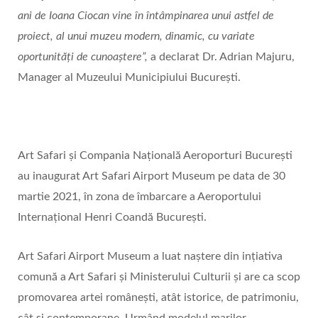
ani de Ioana Ciocan vine în întâmpinarea unui astfel de
proiect, al unui muzeu modern, dinamic, cu variate
oportunități de cunoaștere”,
a declarat Dr. Adrian Majuru,
Manager al Muzeului Municipiului București.
Art Safari și Compania Națională Aeroporturi București
au inaugurat Art Safari Airport Museum pe data de 30
martie 2021, în zona de îmbarcare a Aeroportului
Internațional Henri Coandă Bucure­ști.
Art Safari Airport Museum a luat naștere din ințiativa
comună a Art Safari și Ministerului Culturii ș­i are ca scop
promovarea artei româneș­ti, atât istorice, de patrimoniu,
cât și contemporane. Urmând modelul marilor