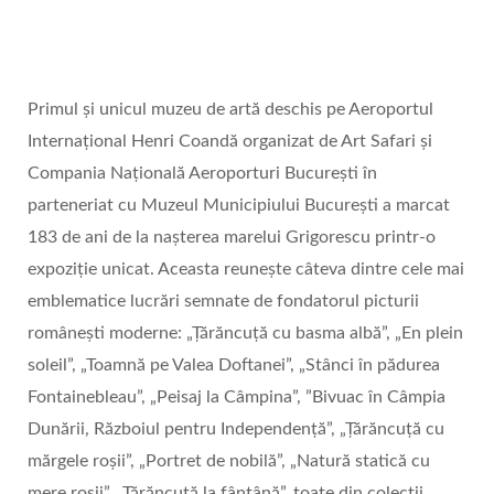
Primul și unicul muzeu de artă deschis pe Aeroportul
Internațional Henri Coandă organizat de Art Safari și
Compania Națională Aeroporturi București în
parteneriat cu Muzeul Municipiului București a marcat
183 de ani de la nașterea marelui Grigorescu printr-o
expoziție unicat. Aceasta reunește câteva dintre cele mai
emblematice lucrări semnate de fondatorul picturii
românești moderne: „Țărăncuţă cu basma albă”, „En plein
soleil”, „Toamnă pe Valea Doftanei”, „Stânci în pădurea
Fontainebleau”, „Peisaj la Câmpina”, ”Bivuac în Câmpia
Dunării, Războiul pentru Independență”, „Țărăncuță cu
mărgele roșii”, „Portret de nobilă”, „Natură statică cu
mere roșii”, „Țărăncuță la fântână”, toate din colecții