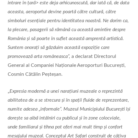
intrare în țară> este deja arhicunoscută, dar iată că, de data
aceasta, aeroportul devine poartă către cultură, către
simboluri esențiale pentru identitatea noastră. Ne dorim ca,
la plecare, pasagerii să rămână cu această amintire despre
România și să poarte în suflet această amprentă artistică.
Suntem onorați să găzduim această expoziție care
promovează arta româneasca”,
a declarat Directorul
General al Companiei Naționale Aeroporturi București,
Cosmin Cătălin Peșteșan.
„
Expresia modernă a unei narațiuni muzeale o reprezintă
abilitatea de a se strecura și în spații fluide de reprezentare,
numite adesea „informale”. Muzeul Municipiului București își
dorește sa aibă intâlniri cu publicul și în zone colocviale,
unde familiarul și tihna pot oferi mai mult timp și confort
mesajului muzeal. Conceptul Art Safari construit de câțiva