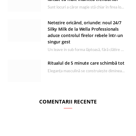
Sunt locuri a căror magie stă chiar în firea lor naturală, iar Lacul Ursu din…
Netezire oricând, oriunde: noul 24/7
Silky Milk de la Wella Professionals
aduce controlul firelor rebele într-un
singur gest
Un leave in sub forma lăptoasă, fără clătire care completează rutina Ultimate Smooth și transformă…
Ritualul de 5 minute care schimbă tot
Eleganța masculină se construiește dimineața, în câteva minute și cu produsele potrivite. O rutină de…
COMENTARII RECENTE