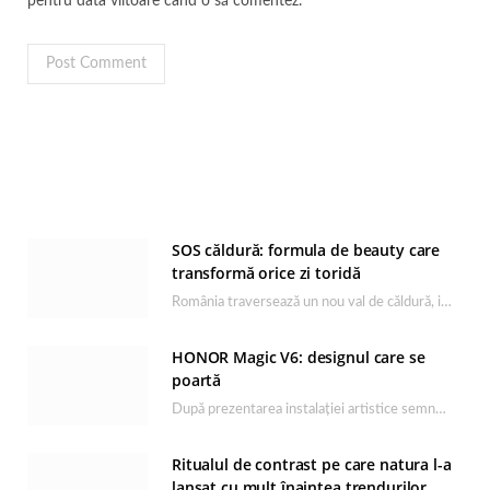
pentru data viitoare când o să comentez.
SOS căldură: formula de beauty care
transformă orice zi toridă
România traversează un nou val de căldură, iar rutina de îngrijire capătă un rol esențial…
HONOR Magic V6: designul care se
poartă
După prezentarea instalației artistice semnată de Catrinel Săbăciag în cadrul evenimentului de lansare HONOR Magic…
Ritualul de contrast pe care natura l-a
lansat cu mult înaintea trendurilor