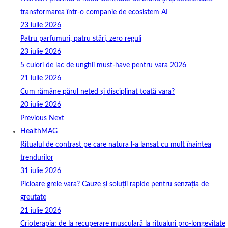
transformarea într-o companie de ecosistem AI
23 iulie 2026
Patru parfumuri, patru stări, zero reguli
23 iulie 2026
5 culori de lac de unghii must‑have pentru vara 2026
21 iulie 2026
Cum rămâne părul neted și disciplinat toată vara?
20 iulie 2026
Previous
Next
HealthMAG
Ritualul de contrast pe care natura l-a lansat cu mult înaintea
trendurilor
31 iulie 2026
Picioare grele vara? Cauze și soluții rapide pentru senzația de
greutate
21 iulie 2026
Crioterapia: de la recuperare musculară la ritualuri pro‑longevitate