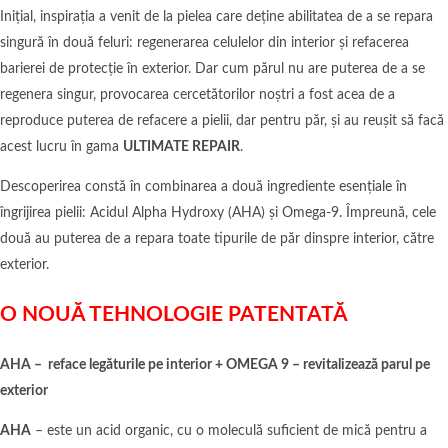
Inițial, inspirația a venit de la pielea care deține abilitatea de a se repara
singură în două feluri: regenerarea celulelor din interior și refacerea
barierei de protecție în exterior. Dar cum părul nu are puterea de a se
regenera singur, provocarea cercetătorilor noștri a fost acea de a
reproduce puterea de refacere a pielii, dar pentru păr, și au reușit să facă
acest lucru în gama
ULTIMATE REPAIR
.
Descoperirea constă în combinarea a două ingrediente esențiale în
îngrijirea pielii: Acidul Alpha Hydroxy (AHA) și Omega-9. Împreună, cele
două au puterea de a repara toate tipurile de păr dinspre interior, către
exterior.
O NOUĂ TEHNOLOGIE PATENTATĂ
AHA – reface legăturile pe interior + OMEGA 9 – revitalizează parul pe
exterior
AHA
– este un acid organic, cu o moleculă suficient de mică pentru a