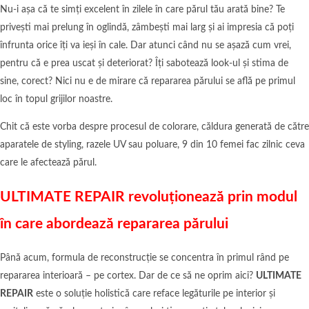
Nu-i așa că te simți excelent în zilele în care părul tău arată bine? Te
privești mai prelung în oglindă, zâmbești mai larg și ai impresia că poți
înfrunta orice îți va ieși în cale. Dar atunci când nu se așază cum vrei,
pentru că e prea uscat și deteriorat? Îți sabotează look-ul și stima de
sine, corect? Nici nu e de mirare că repararea părului se află pe primul
loc în topul grijilor noastre.
Chit că este vorba despre procesul de colorare, căldura generată de către
aparatele de styling, razele UV sau poluare, 9 din 10 femei fac zilnic ceva
care le afectează părul.
ULTIMATE REPAIR revoluționează prin modul
în care abordează repararea părului
Până acum, formula de reconstrucție se concentra în primul rând pe
repararea interioară – pe cortex. Dar de ce să ne oprim aici?
ULTIMATE
REPAIR
este o soluție holistică care reface legăturile pe interior și