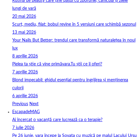
Rutina de beauty care ține pasul cu zborurile, canicula și zilele
lungi de vară
20 mai 2026
Scurt, mediu, filat: bobul revine în 5 versiuni care schimbă sezonul
13 mai 2026
Your Nails But Better: trendul care transformă naturalețea în noul
lux
8 aprilie 2026
Pielea ta știe că vine primăvara.Tu știi ce îi oferi?
7 aprilie 2026
Blond impecabil: ghidul esențial pentru îngrijirea și menținerea
culorii
6 aprilie 2026
Previous
Next
EscapadeMAG
Ai încercat o vacanță care lucrează ca o terapie?
7 iulie 2026
Pe 26 iunie, vara începe la Sovata cu muzică pe malul Lacului Ursu