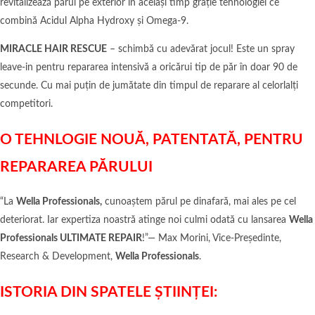
revitalizează părul pe exterior în același timp grație tehnologiei ce
combină Acidul Alpha Hydroxy și Omega-9.
MIRACLE HAIR RESCUE
– schimbă cu adevărat jocul! Este un spray
leave-in pentru repararea intensivă a oricărui tip de păr în doar 90 de
secunde. Cu mai puțin de jumătate din timpul de reparare al celorlalți
competitori.
O TEHNLOGIE NOUĂ, PATENTATĂ, PENTRU
REPARAREA PĂRULUI
“La
Wella Professionals,
cunoaștem părul pe dinafară, mai ales pe cel
deteriorat. Iar expertiza noastră atinge noi culmi odată cu lansarea
Wella
Professionals ULTIMATE REPAIR
!”— Max Morini, Vice-Președinte,
Research & Development,
Wella Professionals
.
ISTORIA DIN SPATELE ȘTIINȚEI: