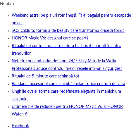
Noutati
Weekend astral pe plaiuri românești. Fă-ți bagajul pentru escapade
unice!
SOS căldură: formula de beauty care transformă orice zi toridă
HONOR Magic V6: designul care se poartă
Ritualul de contrast pe care natura l-a lansat cu mult înaintea
trendurilor
Netezire oricând, oriunde: noul 24/7 Silky Milk de la Wella
Professionals aduce controlul firelor rebele într-un singur gest
Ritualul de 5 minute care schimbă tot
Bandana: accesoriul care schimbă instant orice coafură de vară
Unghiile ovale: forma care redefinește eleganța în manichiura
sezonului
Ultimele zile de reduceri pentru HONOR Magic V6 și HONOR
Watch 6
Facebook