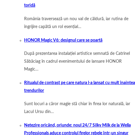
toridă
România traversează un nou val de căldură, iar rutina de
îngrijire capătă un rol esențial…
HONOR Magic V6: designul care se poartă
După prezentarea instalației artistice semnată de Catrinel
Săbăciag în cadrul evenimentului de lansare HONOR
Magic…
Ritualul de contrast pe care natura l-a lansat cu mult înaintea
trendurilor
Sunt locuri a căror magie stă chiar în firea lor naturală, iar
Lacul Ursu din…
Netezire oricând, oriunde: noul 24/7 Silky Milk de la Wella
Professionals aduce controlul firelor rebele într-un singur