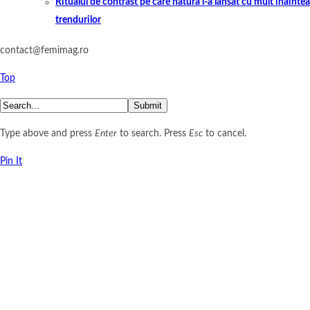
Ritualul de contrast pe care natura l-a lansat cu mult înaintea
trendurilor
contact@femimag.ro
Top
Submit
Type above and press
Enter
to search. Press
Esc
to cancel.
Pin It