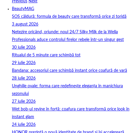
Previous
Next
BeautyMAG
SOS căldură: formula de beauty care transformă orice zi toridă
3 august 2026
Netezire oricând, oriunde: noul 24/7 Silky Milk de la Wella
Professionals aduce controlul firelor rebele într-un singur gest
30 iulie 2026
Ritualul de 5 minute care schimbă tot
29 iulie 2026
Bandana: accesoriul care schimbă instant orice coafură de vară
28 iulie 2026
Unghiile ovale: forma care redefinește eleganța în manichiura
sezonului
27 iulie 2026
Wet bob-ul revine în forță: coafura care transformă orice look în
instant glam
24 iulie 2026
HONOR prezintă o nouă identitate de brand și își accelerează