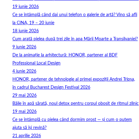
19 iunie 2026
Ce se întâmplă când dai unui telefon o galerie de artă? Vino să afli
la CINA, 19 – 20 iunie
18 iunie 2026
Cum arată pielea după trei zile în apa Mării Moarte a Transilvaniei?
9 iunie 2026
De la animație la arhitectură: HONOR, partener al BDF
Professional Local Design
4 iunie 2026
HONOR, partener de tehnologie al primei expoziții Andrei Tripșa,
în cadrul Bucharest Design Festival 2026
29 mai 2026
Băile în apă sărată, noul detox pentru corpul obosit de ritmul zilnic
19 mai 2026
Ce se întâmplă cu pielea când dormim prost — și cum o putem
ajuta să își revină?
21 aprilie 2026