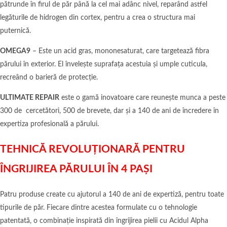
pătrunde în firul de păr până la cel mai adânc nivel, reparând astfel
legăturile de hidrogen din cortex, pentru a crea o structura mai
puternică.
OMEGA9
– Este un acid gras, mononesaturat, care targetează fibra
părului în exterior. El învelește suprafața acestuia și umple cuticula,
recreând o barieră de protecție.
ULTIMATE REPAIR
este o gamă inovatoare care reunește munca a peste
300 de cercetători, 500 de brevete, dar și a 140 de ani de încredere în
expertiza profesională a părului.
TEHNICĂ REVOLUȚIONARĂ PENTRU
ÎNGRIJIREA PĂRULUI ÎN 4 PAȘI
Patru produse create cu ajutorul a 140 de ani de expertiză, pentru toate
tipurile de păr. Fiecare dintre acestea formulate cu o tehnologie
patentată, o combinație inspirată din îngrijirea pielii cu Acidul Alpha