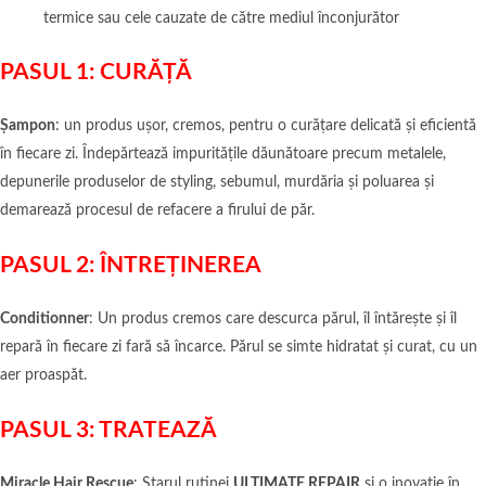
termice sau cele cauzate de către mediul înconjurător
PASUL 1: CURĂȚĂ
Șampon
: un produs ușor, cremos, pentru o curățare delicată și eficientă
în fiecare zi. Îndepărtează impuritățile dăunătoare precum metalele,
depunerile produselor de styling, sebumul, murdăria și poluarea și
demarează procesul de refacere a firului de păr.
PASUL 2: ÎNTREȚINEREA
Conditionner
: Un produs cremos care descurca părul, îl întărește și îl
repară în fiecare zi fară să încarce. Părul se simte hidratat și curat, cu un
aer proaspăt.
PASUL 3: TRATEAZĂ
Miracle Hair Rescue
: Starul rutinei
ULTIMATE REPAIR
și o inovație în