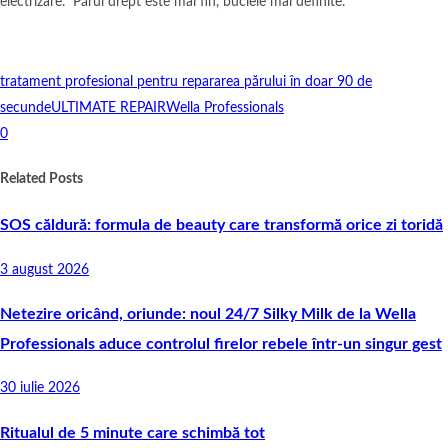
electrizare. Părul drept este mai fin, buclele mai definite.
tratament profesional pentru repararea părului în doar 90 de
secunde
ULTIMATE REPAIR
Wella Professionals
0
Related Posts
SOS căldură: formula de beauty care transformă orice zi toridă
3 august 2026
Netezire oricând, oriunde: noul 24/7 Silky Milk de la Wella
Professionals aduce controlul firelor rebele într-un singur gest
30 iulie 2026
Ritualul de 5 minute care schimbă tot