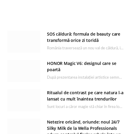
SOS căldură: formula de beauty care
transformă orice zi toridă
România traversează un nou val de căldură, iar rutina de îngrijire capătă un rol esențial…
HONOR Magic V6: designul care se
poartă
După prezentarea instalației artistice semnată de Catrinel Săbăciag în cadrul evenimentului de lansare HONOR Magic…
Ritualul de contrast pe care natura l-a
lansat cu mult înaintea trendurilor
Sunt locuri a căror magie stă chiar în firea lor naturală, iar Lacul Ursu din…
Netezire oricând, oriunde: noul 24/7
Silky Milk de la Wella Professionals