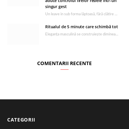
aduce controlul firelor rebele într-un
singur gest
Un leave in sub forma lăptoasă, fără clătire care completează rutina Ultimate Smooth și transformă…
Ritualul de 5 minute care schimbă tot
Eleganța masculină se construiește dimineața, în câteva minute și cu produsele potrivite. O rutină de…
COMENTARII RECENTE
CATEGORII