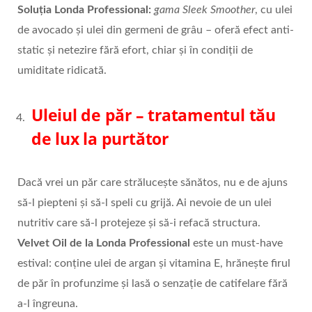
Soluția Londa Professional:
gama Sleek Smoother
, cu ulei
de avocado și ulei din germeni de grâu – oferă efect anti-
static și netezire fără efort, chiar și în condiții de
umiditate ridicată.
Uleiul de păr – tratamentul tău
de lux la purtător
Dacă vrei un păr care strălucește sănătos, nu e de ajuns
să-l piepteni și să-l speli cu grijă. Ai nevoie de un ulei
nutritiv care să-l protejeze și să-i refacă structura.
Velvet Oil de la Londa Professional
este un must-have
estival: conține ulei de argan și vitamina E, hrănește firul
de păr în profunzime și lasă o senzație de catifelare fără
a-l îngreuna.