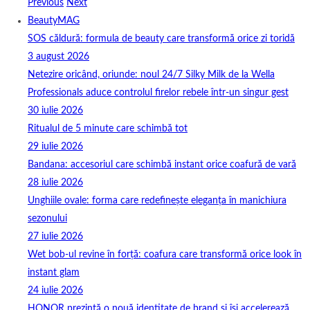
Previous
Next
BeautyMAG
SOS căldură: formula de beauty care transformă orice zi toridă
3 august 2026
Netezire oricând, oriunde: noul 24/7 Silky Milk de la Wella
Professionals aduce controlul firelor rebele într-un singur gest
30 iulie 2026
Ritualul de 5 minute care schimbă tot
29 iulie 2026
Bandana: accesoriul care schimbă instant orice coafură de vară
28 iulie 2026
Unghiile ovale: forma care redefinește eleganța în manichiura
sezonului
27 iulie 2026
Wet bob-ul revine în forță: coafura care transformă orice look în
instant glam
24 iulie 2026
HONOR prezintă o nouă identitate de brand și își accelerează