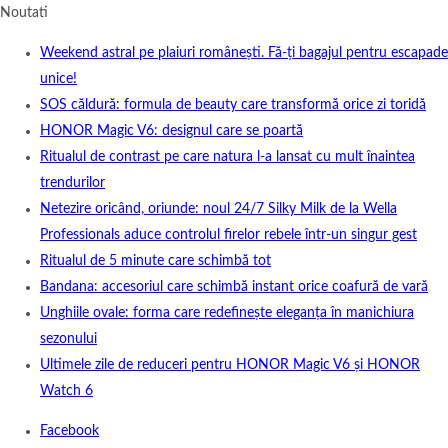
Noutati
Weekend astral pe plaiuri românești. Fă-ți bagajul pentru escapade
unice!
SOS căldură: formula de beauty care transformă orice zi toridă
HONOR Magic V6: designul care se poartă
Ritualul de contrast pe care natura l-a lansat cu mult înaintea
trendurilor
Netezire oricând, oriunde: noul 24/7 Silky Milk de la Wella
Professionals aduce controlul firelor rebele într-un singur gest
Ritualul de 5 minute care schimbă tot
Bandana: accesoriul care schimbă instant orice coafură de vară
Unghiile ovale: forma care redefinește eleganța în manichiura
sezonului
Ultimele zile de reduceri pentru HONOR Magic V6 și HONOR
Watch 6
Facebook