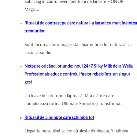
Săbăciag în cadrul evenimentului de lansare HONOR
Magic…
Ritualul de contrast pe care natura l-a lansat cu mult înaintea
trendurilor
Sunt locuri a căror magie stă chiar în firea lor naturală, iar
Lacul Ursu din…
Netezire oricând, oriunde: noul 24/7 Silky Milk de la Wella
Professionals aduce controlul firelor rebele într-un singur
gest
Un leave in sub forma lăptoasă, fără clătire care
completează rutina Ultimate Smooth și transformă…
Ritualul de 5 minute care schimbă tot
Eleganța masculină se construiește dimineața, în câteva