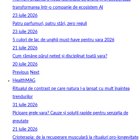
transformarea într-o companie de ecosistem AI
23 iulie 2026
Patru parfumuri, patru stări, zero reguli
23 iulie 2026
5 culori de lac de unghii must‑have pentru vara 2026
21 iulie 2026
Cum rămâne părul neted și disciplinat toată vara?
20 iulie 2026
Previous
Next
HealthMAG
Ritualul de contrast pe care natura l-a lansat cu mult înaintea
trendurilor
31 iulie 2026
Picioare grele vara? Cauze și soluții rapide pentru senzația de
greutate
21 iulie 2026
Crioterapia: de la recuperare musculară la ritualuri pro‑longevitate