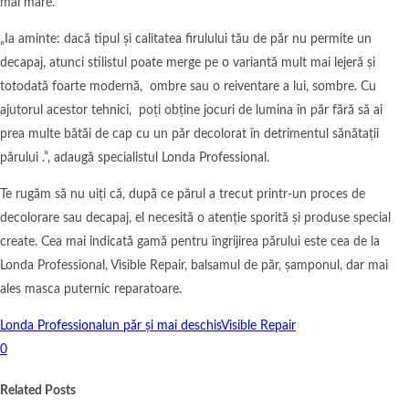
mai mare.
„Ia aminte: dacă tipul și calitatea firulului tău de păr nu permite un
decapaj, atunci stilistul poate merge pe o variantă mult mai lejeră și
totodată foarte modernă, ombre sau o reiventare a lui, sombre. Cu
ajutorul acestor tehnici, poți obține jocuri de lumina în păr fără să ai
prea multe bătăi de cap cu un păr decolorat în detrimentul sănătații
părului .”, adaugă specialistul Londa Professional.
Te rugăm să nu uiți că, după ce părul a trecut printr-un proces de
decolorare sau decapaj, el necesită o atenție sporită și produse special
create. Cea mai indicată gamă pentru îngrijirea părului este cea de la
Londa Professional, Visible Repair, balsamul de păr, șamponul, dar mai
ales masca puternic reparatoare.
Londa Professional
un păr și mai deschis
Visible Repair
0
Related Posts