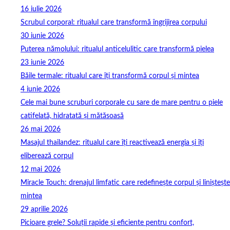
16 iulie 2026
Scrubul corporal: ritualul care transformă îngrijirea corpului
30 iunie 2026
Puterea nămolului: ritualul anticelulitic care transformă pielea
23 iunie 2026
Băile termale: ritualul care îți transformă corpul și mintea
4 iunie 2026
Cele mai bune scruburi corporale cu sare de mare pentru o piele
catifelată, hidratată și mătăsoasă
26 mai 2026
Masajul thailandez: ritualul care îți reactivează energia și îți
eliberează corpul
12 mai 2026
Miracle Touch: drenajul limfatic care redefinește corpul și liniștește
mintea
29 aprilie 2026
Picioare grele? Soluții rapide și eficiente pentru confort,