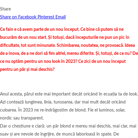
Share
Share on Facebook
Pinterest
Email
Ce fain e că avem parte de un nou început. Ce bine că putem să ne
bucurăm de un nou start. Și totuși, dacă începuturile ne pun un pic în
dificultate, tot sunt minunate. Schimbarea, noutatea, ne provoacă. Ideea
de a inova, de a ne dori să fim altfel, mereu diferite. Și, totuși, de ce nu? De
ce nu optăm pentru un nou look în 2023? Ce zici de un nou început
pentru un păr și mai deschis?
Anul acesta, părul este mai important decât oricând în ecuația ta de look.
Azi contează lungimea, linia, tunsoarea, dar mai mult decât oricând
culoarea. În 2023 ne re-îndrăgostim de blond. Fie el luminos, solar,
nordic sau transparent.
Dar o chestiune e clară: un păr blond e mereu mai deschis, mai clar, mai
suav și are nevoie de îngrijire, de muncă laborioasă în spate. De