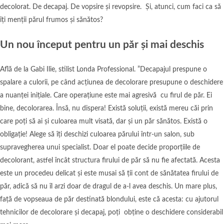
decolorat. De decapaj. De vopsire și revopsire. Și, atunci, cum faci ca să
îți menții părul frumos și sănătos?
Un nou început pentru un păr și mai deschis
Află de la Gabi Ilie, stilist Londa Professional. ”Decapajul prespune o
spalare a culorii, pe când acțiunea de decolorare presupune o deschidere
a nuanței inițiale. Care operațiune este mai agresivă cu firul de păr. Ei
bine, decolorarea. Însă, nu dispera! Există soluții, există mereu căi prin
care poți să ai și culoarea mult visată, dar și un păr sănătos. Există o
obligație! Alege să îți deschizi culoarea părului într-un salon, sub
supravegherea unui specialist. Doar el poate decide proporțiile de
decolorant, astfel încât structura firului de păr să nu fie afectată. Acesta
este un procedeu delicat și este musai să ții cont de sănătatea firului de
păr, adică să nu îl arzi doar de dragul de a-l avea deschis. Un mare plus,
față de vopseaua de păr destinată blondului, este că acesta: cu ajutorul
tehnicilor de decolorare și decapaj, poți obține o deschidere considerabil