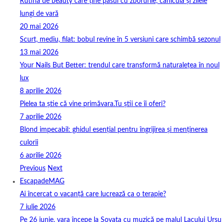
Rutina de beauty care ține pasul cu zborurile, canicula și zilele
lungi de vară
20 mai 2026
Scurt, mediu, filat: bobul revine în 5 versiuni care schimbă sezonul
13 mai 2026
Your Nails But Better: trendul care transformă naturalețea în noul
lux
8 aprilie 2026
Pielea ta știe că vine primăvara.Tu știi ce îi oferi?
7 aprilie 2026
Blond impecabil: ghidul esențial pentru îngrijirea și menținerea
culorii
6 aprilie 2026
Previous
Next
EscapadeMAG
Ai încercat o vacanță care lucrează ca o terapie?
7 iulie 2026
Pe 26 iunie, vara începe la Sovata cu muzică pe malul Lacului Ursu