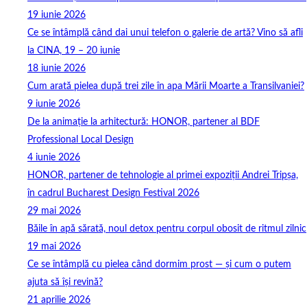
19 iunie 2026
Ce se întâmplă când dai unui telefon o galerie de artă? Vino să afli
la CINA, 19 – 20 iunie
18 iunie 2026
Cum arată pielea după trei zile în apa Mării Moarte a Transilvaniei?
9 iunie 2026
De la animație la arhitectură: HONOR, partener al BDF
Professional Local Design
4 iunie 2026
HONOR, partener de tehnologie al primei expoziții Andrei Tripșa,
în cadrul Bucharest Design Festival 2026
29 mai 2026
Băile în apă sărată, noul detox pentru corpul obosit de ritmul zilnic
19 mai 2026
Ce se întâmplă cu pielea când dormim prost — și cum o putem
ajuta să își revină?
21 aprilie 2026