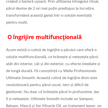
creând o barieră ușoară. Prin utilizarea întregului ritual,
părul devine de 2 ori mai puțin predispus la încrețire,
transformând această gamă într-o soluție esențială
pentru mulți.
O îngrijire multifuncțională
Acum există o rutină de îngrijire a părului care oferă o
soluție multifuncțională, ce hrănește și netezește părul
atât din interior, cât și din exterior, cu efecte imediate și
de lungă durată. Fă cunoștință cu Wella Professionals
Ultimate Smooth. Această rutină de îngrijire divin este
revoluţionară pentru părul uscat, tern și dificil de
gestionat. Nu doar că hrănește părul în profunzime, dar
îl și netezește. Ultimate Smooth include un Șampon,
Balsam, Mască și Ser Miracle Oil, un tratament leave- on