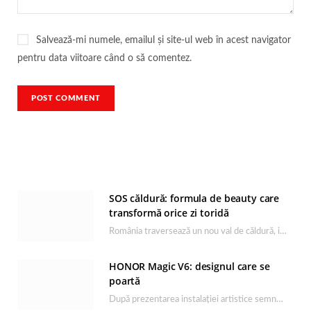
Salvează-mi numele, emailul și site-ul web în acest navigator
pentru data viitoare când o să comentez.
SOS căldură: formula de beauty care
transformă orice zi toridă
România traversează un nou val de căldură, iar rutina de îngrijire capătă un rol esențial…
HONOR Magic V6: designul care se
poartă
După prezentarea instalației artistice semnată de Catrinel Săbăciag în cadrul evenimentului de lansare HONOR Magic…