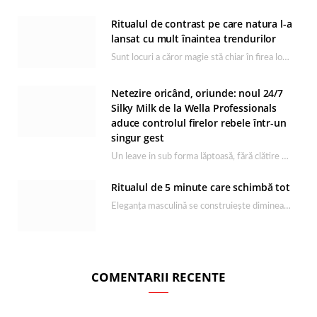
Ritualul de contrast pe care natura l-a
lansat cu mult înaintea trendurilor
Sunt locuri a căror magie stă chiar în firea lor naturală, iar Lacul Ursu din…
Netezire oricând, oriunde: noul 24/7
Silky Milk de la Wella Professionals
aduce controlul firelor rebele într-un
singur gest
Un leave in sub forma lăptoasă, fără clătire care completează rutina Ultimate Smooth și transformă…
Ritualul de 5 minute care schimbă tot
Eleganța masculină se construiește dimineața, în câteva minute și cu produsele potrivite. O rutină de…
COMENTARII RECENTE