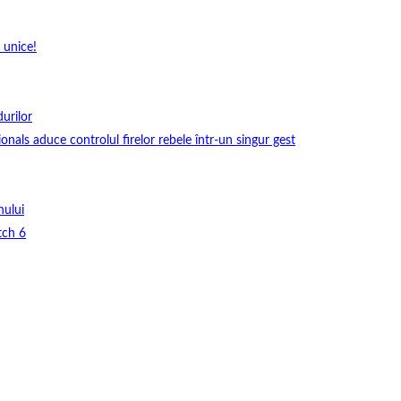
 unice!
durilor
onals aduce controlul firelor rebele într-un singur gest
nului
tch 6