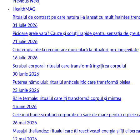
Previous
Next
HealthMAG
Ritualul de contrast pe care natura l-a lansat cu mult înaintea tren
31 iulie 2026
Picioare grele vara? Cauze și soluții rapide pentru senzația de greut
21 iulie 2026
Crioterapia: de la recuperare musculară la ritualuri pro‑longevitate
16 iulie 2026
Scrubul corporal: ritualul care transformă îngrijirea corpului
30 iunie 2026
Puterea nămolului: ritualul anticelulitic care transformă pielea
23 iunie 2026
Băile termale: ritualul care îți transformă corpul și mintea
4 iunie 2026
Cele mai bune scruburi corporale cu sare de mare pentru o piele ca
26 mai 2026
Masajul thailandez: ritualul care îți reactivează energia și îți elibere
12 mai 2026