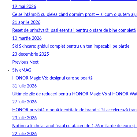
19 mai 2026
Ce se întâmplă cu pielea când dormim prost — și cum o putem ajuta
21 aprilie 2026
Reset de primăvară: pași esențiali pentru o stare de bine completă
10 martie 2026
Ski Skincare: ghidul complet pentru un ten impecabil pe pârtie
23 decembrie 2025
Previous
Next
StyleMAG
HONOR Magic V6: designul care se poartă
31 iulie 2026
Ultimele zile de reduceri pentru HONOR Magic V6 și HONOR Wa
27 iulie 2026
HONOR prezintă o nouă identitate de brand și își accelerează tra
23 iulie 2026
Notino a încheiat anul fiscal cu afaceri de 1,76 miliarde de euro și 
22 iulie 2026