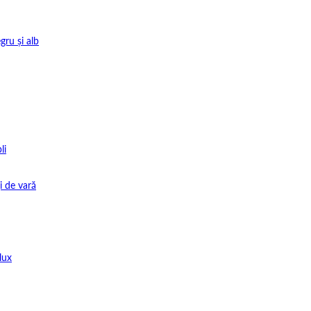
gru și alb
li
i de vară
lux