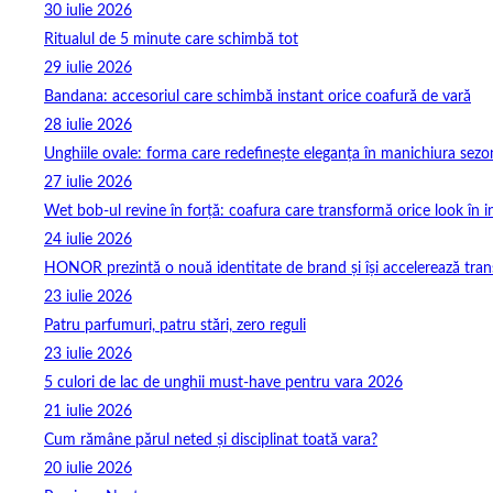
30 iulie 2026
Ritualul de 5 minute care schimbă tot
29 iulie 2026
Bandana: accesoriul care schimbă instant orice coafură de vară
28 iulie 2026
Unghiile ovale: forma care redefinește eleganța în manichiura sezo
27 iulie 2026
Wet bob-ul revine în forță: coafura care transformă orice look în 
24 iulie 2026
HONOR prezintă o nouă identitate de brand și își accelerează tra
23 iulie 2026
Patru parfumuri, patru stări, zero reguli
23 iulie 2026
5 culori de lac de unghii must‑have pentru vara 2026
21 iulie 2026
Cum rămâne părul neted și disciplinat toată vara?
20 iulie 2026