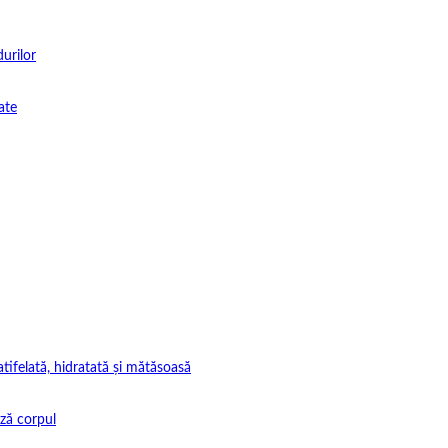
durilor
ate
tifelată, hidratată și mătăsoasă
ază corpul