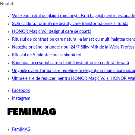
Noutati
Weekend astral pe plaiuri românești. Fă-ți bagajul pentru escapade
SOS căldură: formula de beauty care transformă orice zi toridă
HONOR Magic V6: designul care se poartă
Ritualul de contrast pe care natura l-a lansat cu mult înaintea tren
Netezire oricând, oriunde: noul 24/7 Silky Milk de la Wella Professi
Ritualul de 5 minute care schimbă tot
Bandana: accesoriul care schimbă instant orice coafură de vară
Unghiile ovale: forma care redefinește eleganța în manichiura sezo
Ultimele zile de reduceri pentru HONOR Magic V6 și HONOR Wa
Facebook
Instagram
FemiMAG