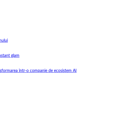
nului
instant glam
nsformarea într-o companie de ecosistem AI