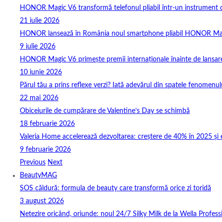
HONOR Magic V6 transformă telefonul pliabil într-un instrument de 
21 iulie 2026
HONOR lansează în România noul smartphone pliabil HONOR Ma
9 iulie 2026
HONOR Magic V6 primește premii internaționale înainte de lansar
10 iunie 2026
Părul tău a prins reflexe verzi? Iată adevărul din spatele fenomenulu
22 mai 2026
Obiceiurile de cumpărare de Valentine’s Day se schimbă
18 februarie 2026
Valeria Home accelerează dezvoltarea: creștere de 40% în 2025 și 
9 februarie 2026
Previous
Next
BeautyMAG
SOS căldură: formula de beauty care transformă orice zi toridă
3 august 2026
Netezire oricând, oriunde: noul 24/7 Silky Milk de la Wella Professi