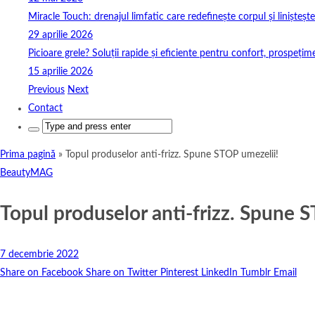
Miracle Touch: drenajul limfatic care redefinește corpul și linișteșt
29 aprilie 2026
Picioare grele? Soluții rapide și eficiente pentru confort, prospețim
15 aprilie 2026
Previous
Next
Contact
Search
for:
Prima pagină
»
Topul produselor anti-frizz. Spune STOP umezelii!
BeautyMAG
Topul produselor anti-frizz. Spune 
7 decembrie 2022
Share on Facebook
Share on Twitter
Pinterest
LinkedIn
Tumblr
Email