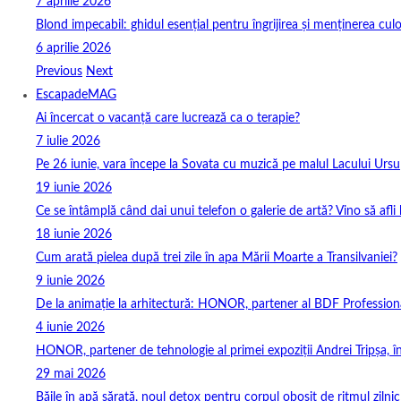
7 aprilie 2026
Blond impecabil: ghidul esențial pentru îngrijirea și menținerea culo
6 aprilie 2026
Previous
Next
EscapadeMAG
Ai încercat o vacanță care lucrează ca o terapie?
7 iulie 2026
Pe 26 iunie, vara începe la Sovata cu muzică pe malul Lacului Ursu
19 iunie 2026
Ce se întâmplă când dai unui telefon o galerie de artă? Vino să afli
18 iunie 2026
Cum arată pielea după trei zile în apa Mării Moarte a Transilvaniei?
9 iunie 2026
De la animație la arhitectură: HONOR, partener al BDF Profession
4 iunie 2026
HONOR, partener de tehnologie al primei expoziții Andrei Tripșa, 
29 mai 2026
Băile în apă sărată, noul detox pentru corpul obosit de ritmul zilnic