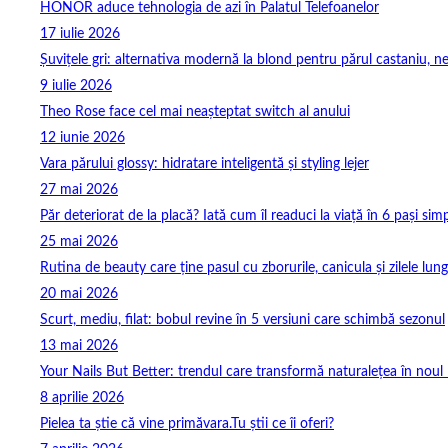
HONOR aduce tehnologia de azi în Palatul Telefoanelor
17 iulie 2026
Șuvițele gri: alternativa modernă la blond pentru părul castaniu, ne
9 iulie 2026
Theo Rose face cel mai neașteptat switch al anului
12 iunie 2026
Vara părului glossy: hidratare inteligentă și styling lejer
27 mai 2026
Păr deteriorat de la placă? Iată cum îl readuci la viață în 6 pași simp
25 mai 2026
Rutina de beauty care ține pasul cu zborurile, canicula și zilele lung
20 mai 2026
Scurt, mediu, filat: bobul revine în 5 versiuni care schimbă sezonul
13 mai 2026
Your Nails But Better: trendul care transformă naturalețea în noul 
8 aprilie 2026
Pielea ta știe că vine primăvara.Tu știi ce îi oferi?