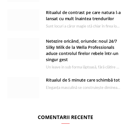
Ritualul de contrast pe care natura l-a
lansat cu mult înaintea trendurilor
Sunt locuri a căror magie stă chiar în firea lor naturală, iar Lacul Ursu din…
Netezire oricând, oriunde: noul 24/7
Silky Milk de la Wella Professionals
aduce controlul firelor rebele într-un
singur gest
Un leave in sub forma lăptoasă, fără clătire care completează rutina Ultimate Smooth și transformă…
Ritualul de 5 minute care schimbă tot
Eleganța masculină se construiește dimineața, în câteva minute și cu produsele potrivite. O rutină de…
COMENTARII RECENTE