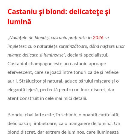
Castaniu și blond: delicatețe și
lumină
„
Nuanțele de blond și castaniu preferate în
2026
se
împletesc cu o naturalețe surprinzătoare, dând naștere unor
nuanțe delicate și luminoase
”, declară specialistul.
Castaniul champagne este un castaniu aproape
efervescent, care se joacă între tonuri calde și reflexe
aurii. Strălucitor și natural, aduce părului mișcare și o
eleganță lejeră, perfectă pentru un look discret, dar
atent construit în cele mai mici detalii.
Blondul chai latte este, în schimb, o nuanță catifelată,
delicioasă și îmbietoare, ca o mângâiere de lumină. Un
blond discret, dar extrem de luminos, care iluminează