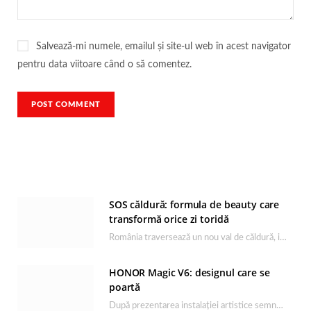
Salvează-mi numele, emailul și site-ul web în acest navigator
pentru data viitoare când o să comentez.
SOS căldură: formula de beauty care
transformă orice zi toridă
România traversează un nou val de căldură, iar rutina de îngrijire capătă un rol esențial…
HONOR Magic V6: designul care se
poartă
După prezentarea instalației artistice semnată de Catrinel Săbăciag în cadrul evenimentului de lansare HONOR Magic…