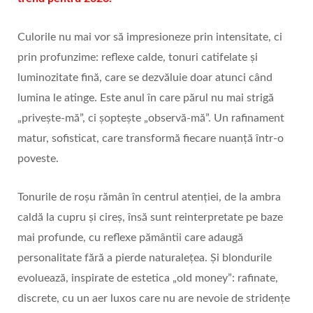
Culorile nu mai vor să impresioneze prin intensitate, ci
prin profunzime: reflexe calde, tonuri catifelate și
luminozitate fină, care se dezvăluie doar atunci când
lumina le atinge. Este anul în care părul nu mai strigă
„privește-mă”, ci șoptește „observă-mă”. Un rafinament
matur, sofisticat, care transformă fiecare nuanță într-o
poveste.
Tonurile de roșu rămân în centrul atenției, de la ambra
caldă la cupru și cireș, însă sunt reinterpretate pe baze
mai profunde, cu reflexe pământii care adaugă
personalitate fără a pierde naturalețea. Și blondurile
evoluează, inspirate de estetica „old money”: rafinate,
discrete, cu un aer luxos care nu are nevoie de stridențe