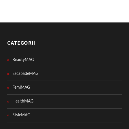
CATEGORII
BeautyMAG
EscapadeMAG
FemiMAG
HealthMAG
StyleMAG