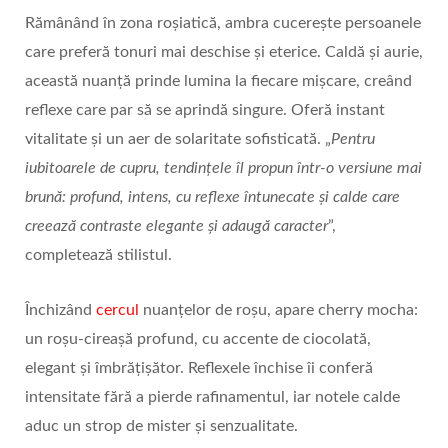
Rămânând în zona roșiatică, ambra cucerește persoanele
care preferă tonuri mai deschise și eterice. Caldă și aurie,
această nuanță prinde lumina la fiecare mișcare, creând
reflexe care par să se aprindă singure. Oferă instant
vitalitate și un aer de solaritate sofisticată. „
Pentru
iubitoarele de cupru, tendințele îl propun într-o versiune mai
brună: profund, intens, cu reflexe întunecate și calde care
creează contraste elegante și adaugă caracter
”,
completează stilistul.
Închizând
cercul
nuanțelor de roșu, apare cherry mocha:
un roșu-cireașă profund, cu accente de ciocolată,
elegant și îmbrățișător. Reflexele închise îi conferă
intensitate fără a pierde rafinamentul, iar notele calde
aduc un strop de mister și senzualitate.