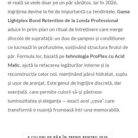
ei reală se vede doar pe un păr sănătos. Iar în 2026,
îngrijirea devine la fel de importantă ca tendințele.
Gama
Lightplex Bond Retention de la Londa Professional
aduce în prim-plan un ritual de întreținere care merge
dincolo de suprafață: un duo de șampon și conditioner
ce lucrează în profunzime, susținând structura firului de
păr. Formula lor, bazată pe
tehnologia ProPlex cu Acid
Malic
, ajută la refacerea legăturilor interne și la
reconstrucția celor noi, menținând părul hidratat, suplu
și ușor de aranjat. Este genul de îngrijire discretă, dar
esențială, care permite culorii să-și păstreze
luminozitatea și eleganța — exact acel „ceva” care
transformă o nuanță frumoasă într-una memorabilă.
6 CULORI DE PĂR ÎN TREND PENTRU 2026