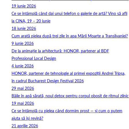
19 iunie 2026
Ce se întâmplă când dai unui telefon o galerie de artă? Vino să afli
la CINA, 19 – 20 iunie
18 iunie 2026
Cum arată pielea după trei zile în apa Mării Moarte a Transilvaniei?
9 iunie 2026
De la animație la arhitectură: HONOR, partener al BDF
Professional Local Design
4 iunie 2026
HONOR, partener de tehnologie al primei expoziții Andrei Tripșa,
în cadrul Bucharest Design Festival 2026
29 mai 2026
Băile în apă sărată, noul detox pentru corpul obosit de ritmul zilnic
19 mai 2026
Ce se întâmplă cu pielea când dormim prost — și cum o putem
ajuta să își revină?
21 aprilie 2026