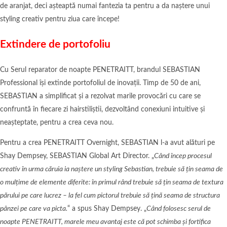
de aranjat, deci așteaptă numai fantezia ta pentru a da naștere unui
styling creativ pentru ziua care începe!
Extindere de portofoliu
Cu Serul reparator de noapte PENETRAITT, brandul SEBASTIAN
Professional își extinde portofoliul de inovații. Timp de 50 de ani,
SEBASTIAN a simplificat și a rezolvat marile provocări cu care se
confruntă în fiecare zi hairstiliștii, dezvoltând conexiuni intuitive și
neașteptate, pentru a crea ceva nou.
Pentru a crea PENETRAITT Overnight, SEBASTIAN l-a avut alături pe
Shay Dempsey, SEBASTIAN Global Art Director. „
Când încep procesul
creativ în urma căruia ia naștere un styling Sebastian, trebuie să țin seama de
o mulțime de elemente diferite: în primul rând trebuie să țin seama de textura
părului pe care lucrez – la fel cum pictorul trebuie să țină seama de structura
pânzei pe care va picta.
“ a spus Shay Dempsey. „
Când folosesc serul de
noapte PENETRAITT, marele meu avantaj este că pot schimba și fortifica