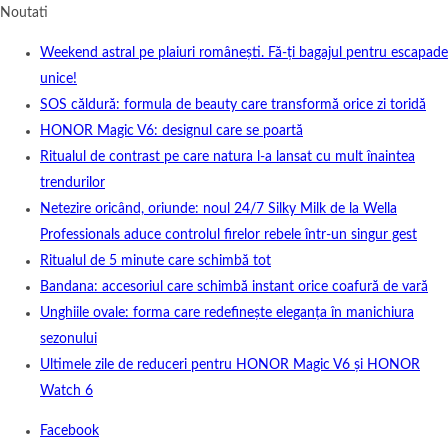
Noutati
Weekend astral pe plaiuri românești. Fă-ți bagajul pentru escapade
unice!
SOS căldură: formula de beauty care transformă orice zi toridă
HONOR Magic V6: designul care se poartă
Ritualul de contrast pe care natura l-a lansat cu mult înaintea
trendurilor
Netezire oricând, oriunde: noul 24/7 Silky Milk de la Wella
Professionals aduce controlul firelor rebele într-un singur gest
Ritualul de 5 minute care schimbă tot
Bandana: accesoriul care schimbă instant orice coafură de vară
Unghiile ovale: forma care redefinește eleganța în manichiura
sezonului
Ultimele zile de reduceri pentru HONOR Magic V6 și HONOR
Watch 6
Facebook