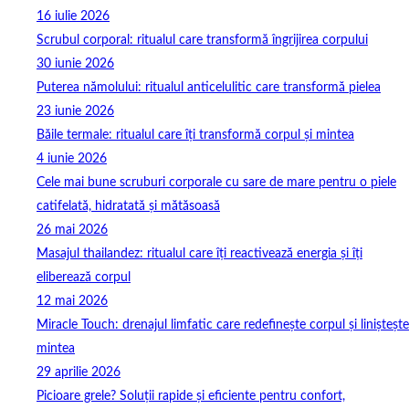
16 iulie 2026
Scrubul corporal: ritualul care transformă îngrijirea corpului
30 iunie 2026
Puterea nămolului: ritualul anticelulitic care transformă pielea
23 iunie 2026
Băile termale: ritualul care îți transformă corpul și mintea
4 iunie 2026
Cele mai bune scruburi corporale cu sare de mare pentru o piele
catifelată, hidratată și mătăsoasă
26 mai 2026
Masajul thailandez: ritualul care îți reactivează energia și îți
eliberează corpul
12 mai 2026
Miracle Touch: drenajul limfatic care redefinește corpul și liniștește
mintea
29 aprilie 2026
Picioare grele? Soluții rapide și eficiente pentru confort,