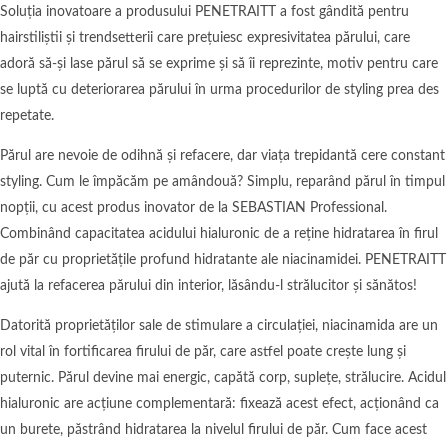
Soluția inovatoare a produsului PENETRAITT a fost gândită pentru
hairstiliștii și trendsetterii care prețuiesc expresivitatea părului, care
adoră să-și lase părul să se exprime și să îi reprezinte, motiv pentru care
se luptă cu deteriorarea părului în urma procedurilor de styling prea des
repetate.
Părul are nevoie de odihnă și refacere, dar viața trepidantă cere constant
styling. Cum le împăcăm pe amândouă? Simplu, reparând părul în timpul
nopții, cu acest produs inovator de la SEBASTIAN Professional.
Combinând capacitatea acidului hialuronic de a reține hidratarea în firul
de păr cu proprietățile profund hidratante ale niacinamidei. PENETRAITT
ajută la refacerea părului din interior, lăsându-l strălucitor și sănătos!
Datorită proprietăților sale de stimulare a circulației, niacinamida are un
rol vital în fortificarea firului de păr, care astfel poate crește lung și
puternic. Părul devine mai energic, capătă corp, suplețe, strălucire. Acidul
hialuronic are acțiune complementară: fixează acest efect, acționând ca
un burete, păstrând hidratarea la nivelul firului de păr. Cum face acest