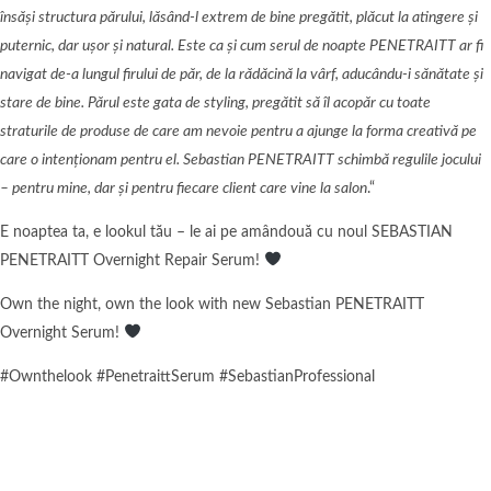
însăși structura părului, lăsând-l extrem de bine pregătit, plăcut la atingere și
puternic, dar ușor și natural. Este ca și cum serul de noapte PENETRAITT ar fi
navigat de-a lungul firului de păr, de la rădăcină la vârf, aducându-i sănătate și
stare de bine. Părul este gata de styling, pregătit să îl acopăr cu toate
straturile de produse de care am nevoie pentru a ajunge la forma creativă pe
care o intenționam pentru el. Sebastian PENETRAITT schimbă regulile jocului
– pentru mine, dar și pentru fiecare client care vine la salon
.“
E noaptea ta, e lookul tău – le ai pe amândouă cu noul SEBASTIAN
PENETRAITT Overnight Repair Serum!
Own the night, own the look with new Sebastian PENETRAITT
Overnight Serum!
#Ownthelook #PenetraittSerum #SebastianProfessional