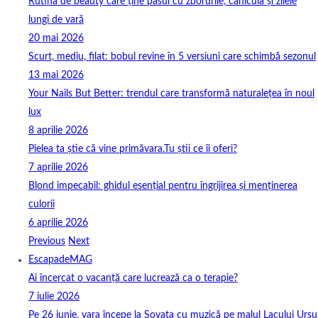
Rutina de beauty care ține pasul cu zborurile, canicula și zilele
lungi de vară
20 mai 2026
Scurt, mediu, filat: bobul revine în 5 versiuni care schimbă sezonul
13 mai 2026
Your Nails But Better: trendul care transformă naturalețea în noul
lux
8 aprilie 2026
Pielea ta știe că vine primăvara.Tu știi ce îi oferi?
7 aprilie 2026
Blond impecabil: ghidul esențial pentru îngrijirea și menținerea
culorii
6 aprilie 2026
Previous
Next
EscapadeMAG
Ai încercat o vacanță care lucrează ca o terapie?
7 iulie 2026
Pe 26 iunie, vara începe la Sovata cu muzică pe malul Lacului Ursu