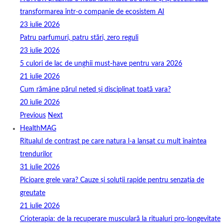
transformarea într-o companie de ecosistem AI
23 iulie 2026
Patru parfumuri, patru stări, zero reguli
23 iulie 2026
5 culori de lac de unghii must‑have pentru vara 2026
21 iulie 2026
Cum rămâne părul neted și disciplinat toată vara?
20 iulie 2026
Previous
Next
HealthMAG
Ritualul de contrast pe care natura l-a lansat cu mult înaintea
trendurilor
31 iulie 2026
Picioare grele vara? Cauze și soluții rapide pentru senzația de
greutate
21 iulie 2026
Crioterapia: de la recuperare musculară la ritualuri pro‑longevitate