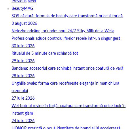
Previous
Next
BeautyMAG
SOS căldură: formula de beauty care transformă orice zi toridă
3 august 2026
Netezire oricând, oriunde: noul 24/7 Silky Milk de la Wella
Professionals aduce controlul firelor rebele într-un singur gest
30 iulie 2026
Ritualul de 5 minute care schimbă tot
29 iulie 2026
Bandana: accesoriul care schimbă instant orice coafură de vară
28 iulie 2026
Unghiile ovale: forma care redefinește eleganța în manichiura
sezonului
27 iulie 2026
Wet bob-ul revine în forță: coafura care transformă orice look în
instant glam
24 iulie 2026
HONOR prezintă o nouă identitate de brand și își accelerează