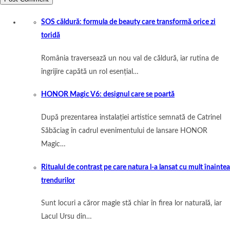
SOS căldură: formula de beauty care transformă orice zi
toridă
România traversează un nou val de căldură, iar rutina de
îngrijire capătă un rol esențial…
HONOR Magic V6: designul care se poartă
După prezentarea instalației artistice semnată de Catrinel
Săbăciag în cadrul evenimentului de lansare HONOR
Magic…
Ritualul de contrast pe care natura l-a lansat cu mult înaintea
trendurilor
Sunt locuri a căror magie stă chiar în firea lor naturală, iar
Lacul Ursu din…