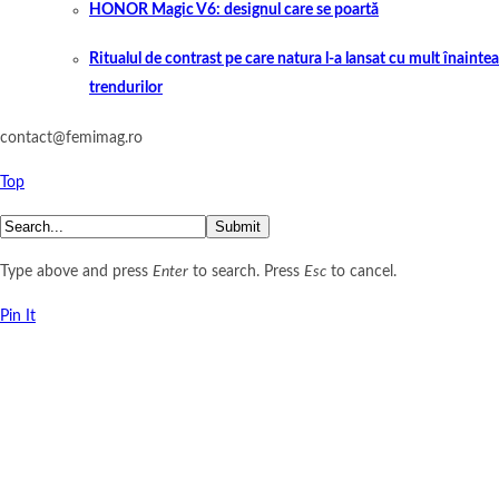
HONOR Magic V6: designul care se poartă
Ritualul de contrast pe care natura l-a lansat cu mult înaintea
trendurilor
contact@femimag.ro
Top
Submit
Type above and press
Enter
to search. Press
Esc
to cancel.
Pin It