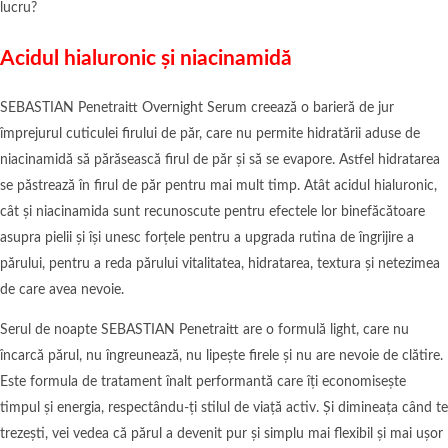
lucru?
Acidul hialuronic și niacinamidă
SEBASTIAN Penetraitt Overnight Serum creează o barieră de jur
împrejurul cuticulei firului de păr, care nu permite hidratării aduse de
niacinamidă să părăsească firul de păr și să se evapore. Astfel hidratarea
se păstrează în firul de păr pentru mai mult timp. Atât acidul hialuronic,
cât și niacinamida sunt recunoscute pentru efectele lor binefăcătoare
asupra pielii și își unesc forțele pentru a upgrada rutina de îngrijire a
părului, pentru a reda părului vitalitatea, hidratarea, textura și netezimea
de care avea nevoie.
Serul de noapte SEBASTIAN Penetraitt are o formulă light, care nu
încarcă părul, nu îngreunează, nu lipește firele și nu are nevoie de clătire.
Este formula de tratament înalt performantă care îți economisește
timpul și energia, respectându-ți stilul de viață activ. Și dimineața când te
trezești, vei vedea că părul a devenit pur și simplu mai flexibil și mai ușor