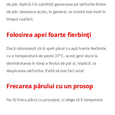
de păr. Aplică-l în cantități generoase pe vârfurile firelor
de păr, deoarece acolo, în general, se insistă mai mult în
timpul coafării.
Folosirea apei foarte fierbinți
Dacă obișnuiești să-ți speli părul cu apă foarte fierbinte,
cu o temperatură de peste 37”C, acest gest duce la
deshidratarea în timp a firului de păr și, implicit, la
despicarea vârfurilor. Evită să mai faci asta!
Frecarea părului cu un prosop
Nu îți freca părul cu prosopul, ci alege să îl tamponezi.