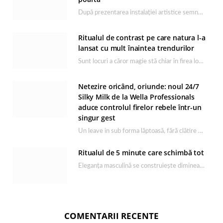
După prezentarea instalației artistice semnată de Catrinel Săbăciag în cadrul evenimentului de lansare HONOR Magic…
Ritualul de contrast pe care natura l-a
lansat cu mult înaintea trendurilor
Sunt locuri a căror magie stă chiar în firea lor naturală, iar Lacul Ursu din…
Netezire oricând, oriunde: noul 24/7
Silky Milk de la Wella Professionals
aduce controlul firelor rebele într-un
singur gest
Un leave in sub forma lăptoasă, fără clătire care completează rutina Ultimate Smooth și transformă…
Ritualul de 5 minute care schimbă tot
Eleganța masculină se construiește dimineața, în câteva minute și cu produsele potrivite. O rutină de…
COMENTARII RECENTE