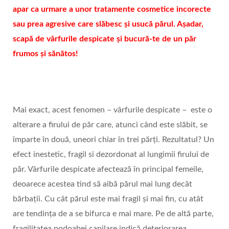
apar ca urmare a unor tratamente cosmetice incorecte
sau prea agresive care slăbesc și usucă părul. Așadar,
scapă de vârfurile despicate și bucură-te de un păr
frumos și sănătos!
Mai exact, acest fenomen – vârfurile despicate – este o
alterare a firului de păr care, atunci când este slăbit, se
împarte în două, uneori chiar în trei părți. Rezultatul? Un
efect inestetic, fragil si dezordonat al lungimii firului de
păr. Vârfurile despicate afectează în principal femeile,
deoarece acestea tind să aibă părul mai lung decât
bărbații. Cu cât părul este mai fragil și mai fin, cu atât
are tendința de a se bifurca e mai mare. Pe de altă parte,
fragilitatea podoabei capilare indică deteriorarea