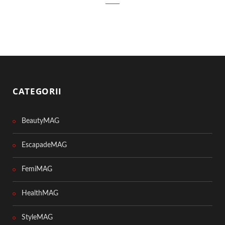
CATEGORII
BeautyMAG
EscapadeMAG
FemiMAG
HealthMAG
StyleMAG