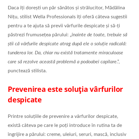
Daca îți dorești un păr sănătos și strălucitor, Mădălina
Nițu, stilist Wella Professionals îți oferă câteva sugestii
pentru a te ajuta să previi vârfurile despicate și să-ți
păstrezi frumusețea părului: „
înainte de toate, trebuie să
știi că vârfurile despicate atrag după ele o soluție radicală:
tunderea lor. Da, chiar nu există tratamente miraculoase
care să rezolve această problemă a podoabei capilare
.”,
punctează stilista.
Prevenirea este soluția vârfurilor
despicate
Printre soluțiile de prevenire a vârfurilor despicate,
există câteva pe care le poți introduce în rutina ta de
îngrijire a părului: creme, uleiuri, seruri, mască, inclusiv