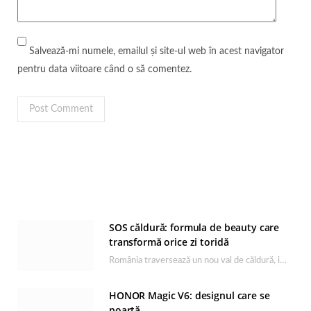
Salvează-mi numele, emailul și site-ul web în acest navigator
pentru data viitoare când o să comentez.
SOS căldură: formula de beauty care
transformă orice zi toridă
România traversează un nou val de căldură, iar rutina de îngrijire capătă un rol esențial…
HONOR Magic V6: designul care se
poartă